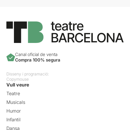
Canal oficial de venta
Compra 100% segura
Disseny i programació:
Copymouse
Vull veure
Teatre
Musicals
Humor
Infantil
Dansa