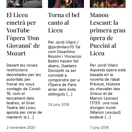
El Liceu
Torna el bel
Manon
emetrà per
canto al
Lescaut: la
YouTube
Liceu
primera gran
l’òpera ‘Don
òpera de
Per Jordi Vilaró /
Giovanni’ de
Puccini al
@jordivilaro70 Tal
Mozart
Liceu
com Gioachino
Rossini i Vincenzo
Bellini havien fet
Davant les noves
Per Jordi Vilaró
abans, Gaetano
restriccions
Aquesta òpera està
Donizetti va ser
decretades per les
basada en la
convidat a
autoritats per
novel·la de l’abat
compondre per a
frenar els nous
Prévost, Histoire
l’Òpera de París
contagis de Covid-
du chevalier des
arran dels èxits
19, com el
Grieux et de
obtinguts […]
tancament dels
Manon Lescaut
teatres, el Gran
(1731): una noia
24 juny 2018
Teatre del Liceu
d’origen humil
aposta per mirar de
(Manon Lescaut)
mantenir la […]
esdevé […]
2 novembre 2020
7 juny 2018