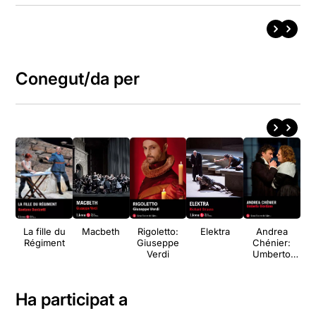
Conegut/da per
La fille du
Macbeth
Rigoletto:
Elektra
Andrea
Régiment
Giuseppe
Chénier:
Verdi
Umberto
Ru
Giordano
Ha participat a