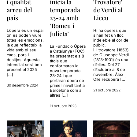
i qualitat
inicia la
Trovatore’
arreu del
temporada
de Verdi al
país
23-24 amb
Liceu
‘Romeu i
L’òpera és un espai
Hi ha òperes que
Julieta’
on es poden viure
s’han fet un lloc
totes les emocions,
indeleble al cor del
ja que reflecteix la
públic,
La Fundació Òpera
vida amb el seu
i Il trovatore (1853)
a Catalunya (FOC)
caos, pors i
de Giuseppe Verdi
ha presentat els 8
desitjos. Aquesta
(1813-1901) és una
títols que
intensitat serà ben
d’elles. Del 27
conformaran la
present el 2025
d’octubre al 8 de
nova temporada
[…]
novembre, Àlex
23-24 i que
Ollé recupera […]
portaran òpera de
30 desembre 2024
primer nivell tant a
Barcelona com a
21 octubre 2022
altres […]
11 octubre 2023