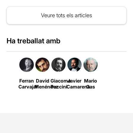
Veure tots els articles
Ha treballat amb
Ferran
David
Giacomo
Javier
Mario
Carvajal
Menéndez
Puccini
Camarena
Gas