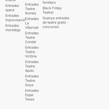
familiars
Entrades
Entrades
Black Friday
Teatre
òpera
Teatral
Romea
Entrades
Guanya entrades
Entrades
improvisació
de teatre gratis -
La
Entrades
concursos
Villarroel
monòlegs
Entrades
Teatre
Condal
Entrades
Teatre
Victòria
Entrades
Teatre
Apolo
Entrades
Teatre
Goya
Entrades
Espai
Texas