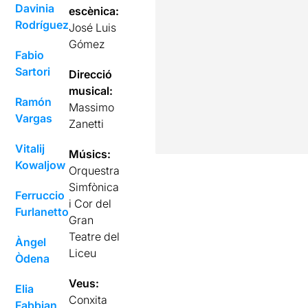
Davinia
escènica:
Rodríguez
José Luis
Gómez
Fabio
Sartori
Direcció
musical:
Ramón
Massimo
Vargas
Zanetti
Vitalij
Músics:
Kowaljow
Orquestra
Simfònica
Ferruccio
i Cor del
Furlanetto
Gran
Teatre del
Àngel
Liceu
Òdena
Veus:
Elia
Conxita
Fabbian