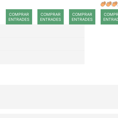
a
d
a
Cataluny
Cataluny
COMPRAR
COMPRAR
COMPRAR
COMP
a: Aida
a: Aida
ENTRADES
ENTRADES
ENTRADES
ENTRA