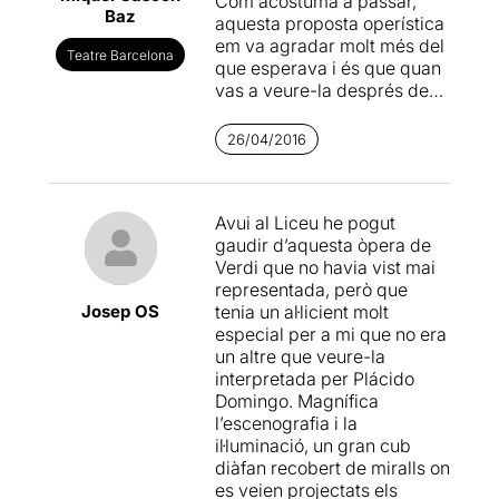
Com acostuma a passar,
Baz
aquesta proposta operística
em va agradar molt més del
Teatre Barcelona
que esperava i és que quan
vas a veure-la després de
llegir totes les crítiques
negatives, pot sorgir la
26/04/2016
sorpresa; aquest és sens
dubte un clar exemple.
Avui al Liceu he pogut
El que em va sorprendre
gaudir d’aquesta òpera de
més de tot, va ser l'excel·lent
Verdi que no havia vist mai
posada en escena de José
representada, però que
Luis Gómez, per la seva
Josep OS
tenia un al·licient molt
senzillesa i al mateix temps
especial per a mi que no era
per la seva espectacularitat
un altre que veure-la
en l'escenografia escollida...
interpretada per Plácido
una caixa buida amb les
Domingo. Magnífica
parets i terra emmirallats
l’escenografia i la
que amb la combinació
il·luminació, un gran cub
d'una perfecta il·luminació i
diàfan recobert de miralls on
el moviment de les parets,
es veien projectats els
aconseguia efectes de reflex