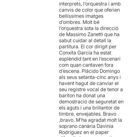
interprets, l’orquestra i amb
dels personatges a escena
canvis de color que oferien
francament impactants.
bellíssimes imatges
d’ombres. Molt bé
Aquesta proposta ha estat
l’orquestra sota la direcció
interpretada aquests dies
de Massimo Zanetti que ha
per 3 diferents repartiments
sabut cuidar al detall la
vocals. Nosaltres hem tingut
partitura. El cor dirigit per
força sort amb el que ens ha
Conxita García ha estat
tocat en sort al nostre torn
esplèndid tant en l’escenari
d'abonament, ja que ens va
com quan cantaven fora
agradar molt el protagonista
d’escena. Plácido Domingo
principal de Simón
als seus setanta-cinc anys i
Bocannegra, que en aquest
havent hagut de canviar el
cas va estar protagonitzat
seu registre vocal de tenor a
pel baríton italià Giovanni
baríton ha donat una
Meoni, que per mi fins
demostració de seguretat en
aleshores era totalment
els aguts i una brillantor de
desconegut. També va estar
timbre, envejables. Bravo
perfecte la soprano Barbara
,bravo. M’ha agradat molt la
Frittoli, que pel que sembla
soprano canària Davinia
en funcions anteriors no va
Rodríguez en el paper
poder estar a l'altura.