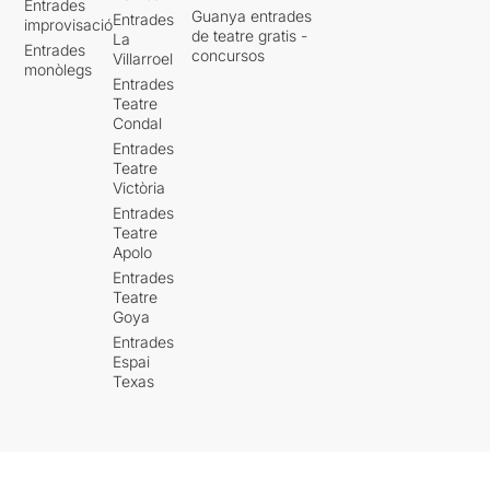
Entrades
Guanya entrades
Entrades
improvisació
de teatre gratis -
La
Entrades
concursos
Villarroel
monòlegs
Entrades
Teatre
Condal
Entrades
Teatre
Victòria
Entrades
Teatre
Apolo
Entrades
Teatre
Goya
Entrades
Espai
Texas