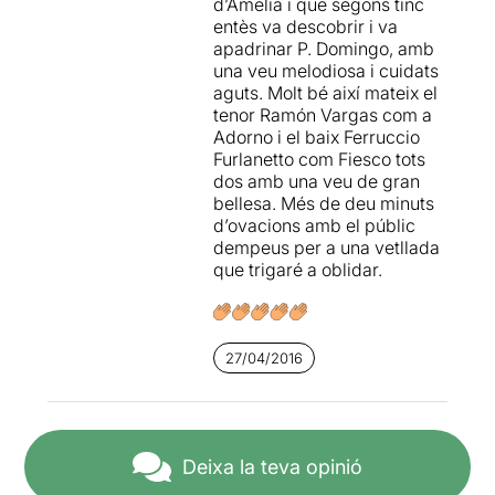
d’Amelia i que segons tinc
entès va descobrir i va
Però per mi aquella nit va
apadrinar P. Domingo, amb
destacar per sobre de tota la
una veu melodiosa i cuidats
resta de cantants, el tenor
aguts. Molt bé així mateix el
Fabio Sartori en el paper de
tenor Ramón Vargas com a
Gabriele Adorno, que va
Adorno i el baix Ferruccio
aconseguir forces
Furlanetto com Fiesco tots
aplaudiments en finalitzar
dos amb una veu de gran
algunes de les seves àries.
bellesa. Més de deu minuts
La resta de repartiment
d’ovacions amb el públic
també a una bona alçada i la
dempeus per a una vetllada
direcció musical molt
que trigaré a oblidar.
correcte.
Si ús bé de gust llegir la
nostra valoració sencera,
cliqueu
AQUÍ
27/04/2016
Deixa la teva opinió