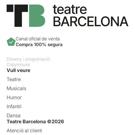
Canal oficial de venta
Compra 100% segura
Disseny i programació:
Copymouse
Vull veure
Teatre
Musicals
Humor
Infantil
Dansa
Teatre Barcelona ©2026
Atenció al client