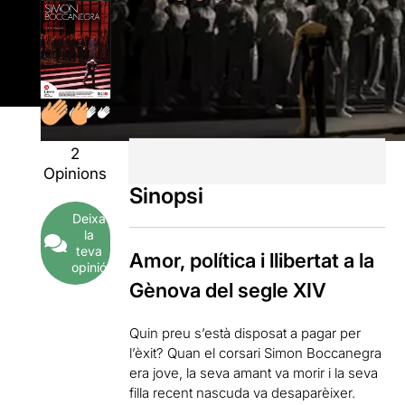
2
Opinions
Sinopsi
Deixa
la
teva
Amor, política i llibertat a la
opinió
Gènova del segle XIV
Quin preu s’està disposat a pagar per
l’èxit? Quan el corsari Simon Boccanegra
era jove, la seva amant va morir i la seva
filla recent nascuda va desaparèixer.