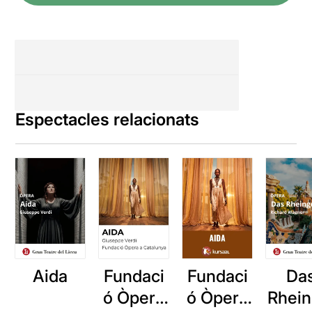
Espectacles relacionats
Aida
Fundaci
Da
Fundaci
ó Òpera
Rhein
ó Òpera