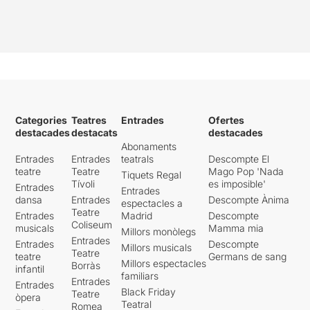
Categories
Teatres
Entrades
Ofertes
destacades
destacats
destacades
Abonaments
Entrades
Entrades
teatrals
Descompte El
teatre
Teatre
Mago Pop 'Nada
Tiquets Regal
Tívoli
es imposible'
Entrades
Entrades
dansa
Entrades
Descompte Ànima
espectacles a
Teatre
Entrades
Madrid
Descompte
Coliseum
musicals
Mamma mia
Millors monòlegs
Entrades
Entrades
Descompte
Millors musicals
Teatre
teatre
Germans de sang
Millors espectacles
Borràs
infantil
familiars
Entrades
Entrades
Black Friday
Teatre
òpera
Teatral
Romea