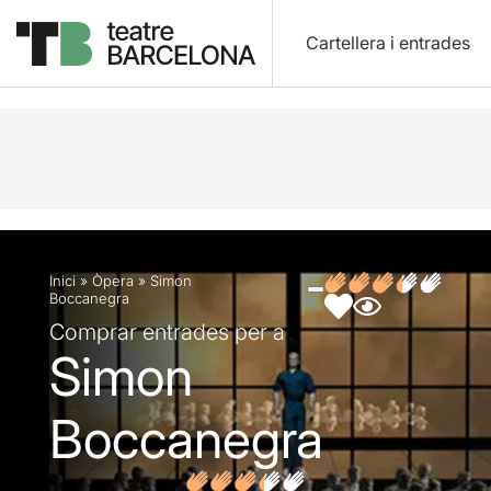
Cartellera i entrades
Descripció
Fitxa artística
Fotos i vídeos
Opin
Inici
»
Òpera
»
Simon
Boccanegra
Comprar entrades per a
Simon
Boccanegra