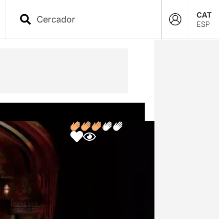
CAT
ESP