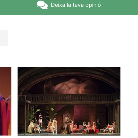
an apareix la màquina del tren, amb una excessiva fumerola 
Deixa la teva opinió
on Lescaut ha estat l'òpera escollida pel "Liceu a la fresc
 seva quarta edició.
 ressenya original, només cal clicar en aquest
ENLLAÇ