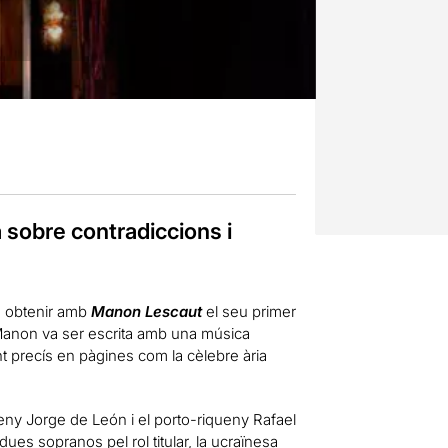
a sobre contradiccions i
a obtenir amb
Manon Lescaut
el seu primer
a Manon va ser escrita amb una música
nt precís en pàgines com la cèlebre ària
eny Jorge de León i el porto-riqueny Rafael
ues sopranos pel rol titular, la ucraïnesa