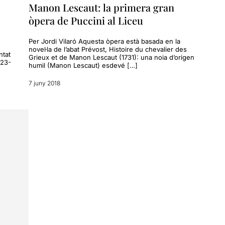
Manon Lescaut: la primera gran
òpera de Puccini al Liceu
Per Jordi Vilaró Aquesta òpera està basada en la
novel·la de l’abat Prévost, Histoire du chevalier des
ntat
Grieux et de Manon Lescaut (1731): una noia d’origen
 23-
humil (Manon Lescaut) esdevé […]
7 juny 2018