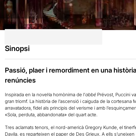
Sinopsi
Passió, plaer i remordiment en una històri
renúncies
Inspirada en la novel·la homònima de l’
abbé
Prévost, Puccini v
gran triomf. La història de l’ascensió i caiguda de la cortesan
arravatadora, fidel als principis del verisme i amb l’esquinçame
«Sola, perduta, abbandonata» del quart acte.
Tres aclamats tenors, el nord-americà Gregory Kunde, el tinerf
Davila, es reparteixen el paper de Des Grieux. A ells s’uneixen d