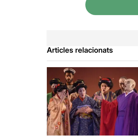
nyap, com qu
Enguany,
Man
de juny en la
Per veure la
Articles relacionats