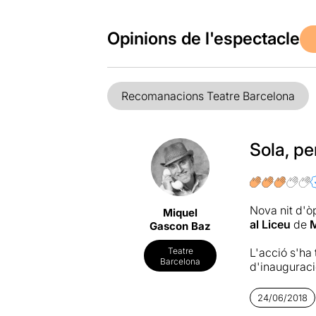
Opinions de l'espectacle
Recomanacions Teatre Barcelona
Sola, p
Nova nit d'ò
Miquel
al Liceu
de
Gascon Baz
L'acció s'ha 
Teatre
Barcelona
d'inauguració
Nova York.
L
duana.
24/06/2018