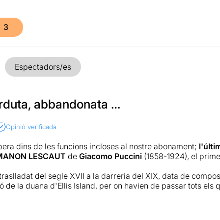
3
Espectadors/es
erduta, abbandonata …
Opinió verificada
pera dins de les funcions incloses al nostre abonament;
l'últ
MANON LESCAUT
de
Giacomo Puccini
(1858-1924), el prime
traslladat del segle XVII a la darreria del XIX, data de compo
 de la duana d'Ellis Island, per on havien de passar tots els 
ivermore situa l'inici de l'òpera al gran vestíbul d'Ellis Islan