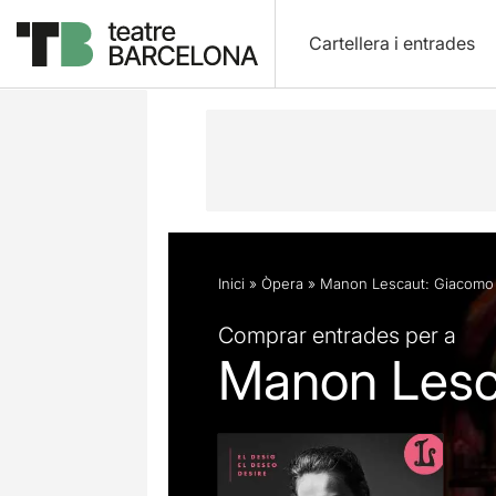
Cartellera i entrades
Descripció
Fitxa artística
Opinion
Inici
»
Òpera
»
Manon Lescaut: Giacomo 
Comprar entrades per a
Manon Lesc