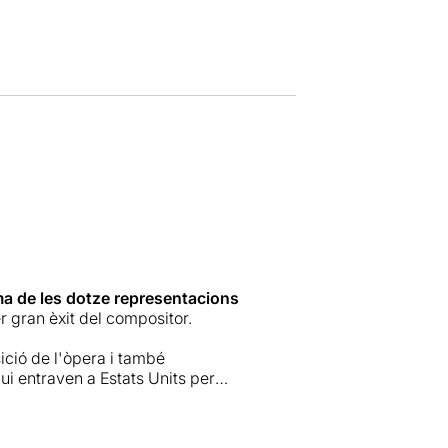
ima de les dotze representacions
r gran èxit del compositor.
sició de l'òpera i també
qui entraven a Estats Units per
d
, el 1954, data de clausura de la