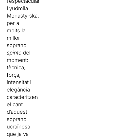
l’espectacular
Lyudmila
Monastyrska,
per a
molts la
millor
soprano
spinto
del
moment:
tècnica,
força,
intensitat i
elegància
caracteritzen
el cant
d’aquest
soprano
ucraïnesa
que ja va