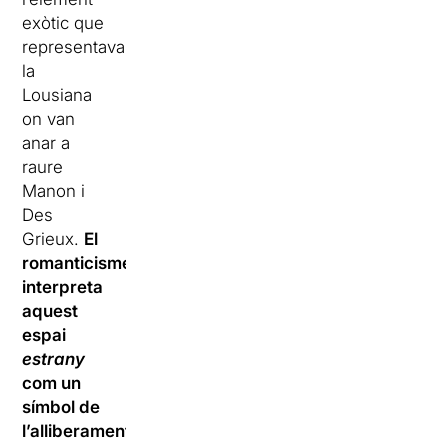
exòtic que
representava
la
Lousiana
on van
anar a
raure
Manon i
Des
Grieux.
El
romanticisme
interpreta
aquest
espai
estrany
com un
símbol de
l’alliberament