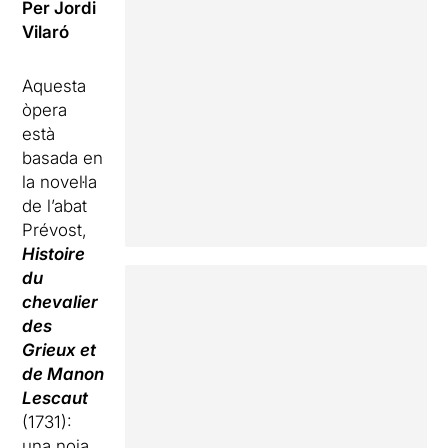
Per Jordi
Vilaró
Aquesta
òpera
està
basada en
la novel·la
de l’abat
Prévost,
Histoire
du
chevalier
des
Grieux et
de Manon
Lescaut
(1731):
una noia