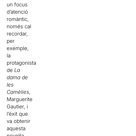
un focus
d’atenció
romàntic,
només cal
recordar,
per
exemple,
la
protagonista
de
La
dama de
les
Camèlies
,
Marguerite
Gautier, i
l’èxit que
va obtenir
aquesta
novel·la