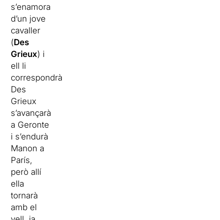
s’enamora
d’un jove
cavaller
(
Des
Grieux
) i
ell li
correspondrà.
Des
Grieux
s’avançarà
a Geronte
i s’endurà
Manon a
París,
però allí
ella
tornarà
amb el
vell, ja