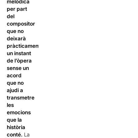
melòdica
per part
del
compositor
que no
deixarà
pràcticament
un instant
de l’òpera
sense un
acord
que no
ajudi a
transmetre
les
emocions
que la
història
conté.
La