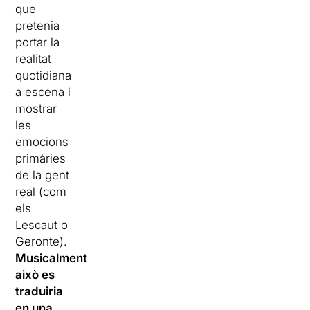
que
pretenia
portar la
realitat
quotidiana
a escena i
mostrar
les
emocions
primàries
de la gent
real (com
els
Lescaut o
Geronte).
Musicalment
això es
traduiria
en una