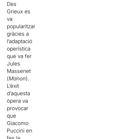
Des
Grieux es
va
popularitzar
gràcies a
l’adaptació
operística
que va fer
Jules
Massenet
(
Manon
).
L’èxit
d’aquesta
òpera va
provocar
que
Giacomo
Puccini en
fes la