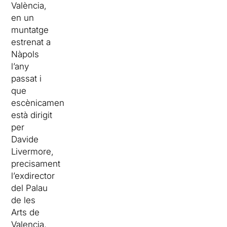
València,
en un
muntatge
estrenat a
Nàpols
l’any
passat i
que
escènicament
està dirigit
per
Davide
Livermore,
precisament
l’exdirector
del Palau
de les
Arts de
Valencia.