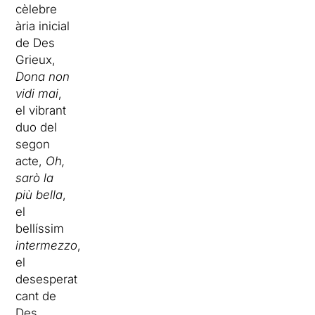
cèlebre
ària inicial
de Des
Grieux,
Dona non
vidi mai
,
el vibrant
duo del
segon
acte,
Oh,
sarò la
più bella
,
el
bellíssim
intermezzo
,
el
desesperat
cant de
Des