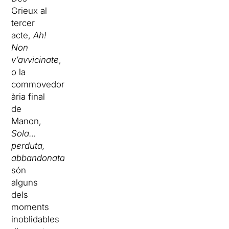
Grieux al
tercer
acte,
Ah!
Non
v’avvicinate
,
o la
commovedora
ària final
de
Manon,
Sola…
perduta,
abbandonata
,
són
alguns
dels
moments
inoblidables