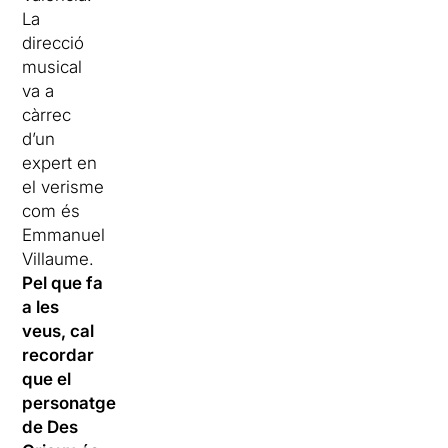
La
direcció
musical
va a
càrrec
d’un
expert en
el verisme
com és
Emmanuel
Villaume.
Pel que fa
a les
veus, cal
recordar
que el
personatge
de Des