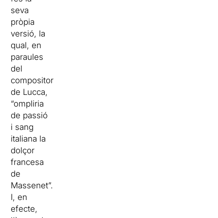
seva
pròpia
versió, la
qual, en
paraules
del
compositor
de Lucca,
“ompliria
de passió
i sang
italiana la
dolçor
francesa
de
Massenet”.
I, en
efecte,