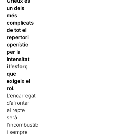
Grieux és
un dels
més
complicats
de tot el
repertori
operístic
per la
intensitat
i l’esforç
que
exigeix el
rol.
L’encarregat
d’afrontar
el repte
serà
l’incombustible
i sempre