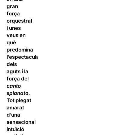
gran
força
orquestral
i unes
veus en
què
predomina
l’espectacularitat
dels
aguts i la
força del
canto
spianato
.
Tot plegat
amarat
d’una
sensacional
intuïció