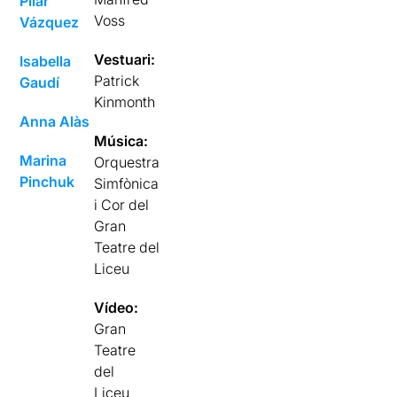
Pilar
Voss
Vázquez
Vestuari:
Isabella
Patrick
Gaudí
Kinmonth
Anna Alàs
Música:
Marina
Orquestra
Pinchuk
Simfònica
i Cor del
Gran
Teatre del
Liceu
Vídeo:
Gran
Teatre
del
Liceu