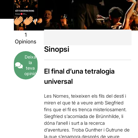
1
Opinions
Sinopsi
Deixa
la
teva
El final d’una tetralogia
opinió
universal
Les Nornes, teixeixen els fils del destí i
miren el que té a veure amb Siegfried
fins que el fil es trenca misteriosament.
Siegfried s’acomiada de Brünnhilde, li
dóna l’anell i surt a la recerca
d’aventures. Troba Gunther i Gutrune de
la que s’enamora després de veure