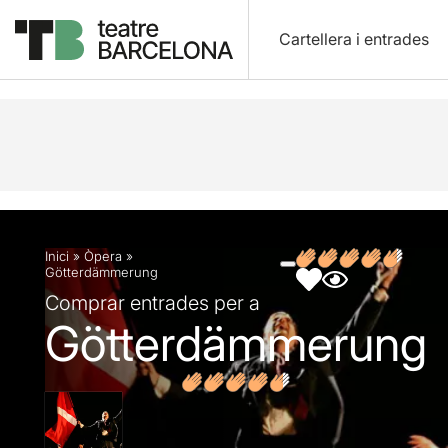
Cartellera i entrades
Descripció
Fitxa artística
Fotos i vídeos
Opin
Inici
»
Òpera
»
Götterdämmerung
Comprar entrades per a
Götterdämmerung