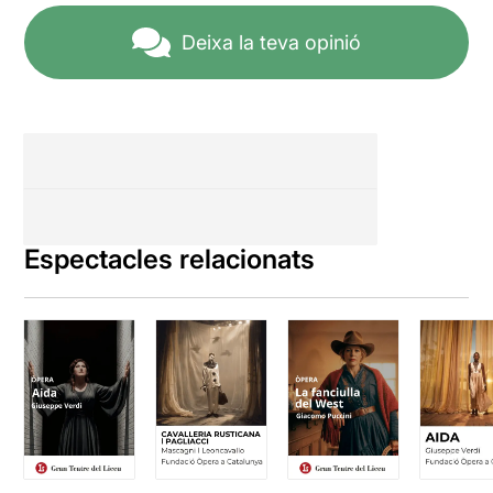
Wagner, a mesura que
l'anem coneixent, però en
Deixa la teva opinió
aquesta ocasió, amb EL
CAPVESPRE DELS DÉUS,
ens ha arribat a fascinar i
molt especialment el darrer
acte.
El muntatge de Robert
Carsen ha guanyat força
teatral en cada una de les
Espectacles relacionats
parts d'aquesta tetralogia,
amb una direcció d'actors
plena de detalls nous,
malgrat que també recupera
elements ja vistos com
l'ambient feixistoide i la
deixalleria del Rin.
Crec que el que va fer el clic
necessari per fer fascinar al
públic, va ser la grandíssima