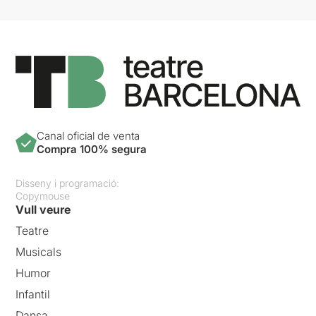
Canal oficial de venta
Compra 100% segura
Disseny i programació:
Copymouse
Vull veure
Teatre
Musicals
Humor
Infantil
Dansa