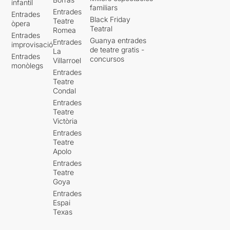
infantil
familiars
Entrades
Entrades
Black Friday
Teatre
òpera
Teatral
Romea
Entrades
Guanya entrades
Entrades
improvisació
de teatre gratis -
La
Entrades
concursos
Villarroel
monòlegs
Entrades
Teatre
Condal
Entrades
Teatre
Victòria
Entrades
Teatre
Apolo
Entrades
Teatre
Goya
Entrades
Espai
Texas