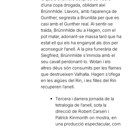
d’una copa drogada, oblidant així
Brünnhilde. Llavors, amb l’aparença de
Gunther, segresta a Brunilda per que es
casi amb el Gunther real. Al sentir-se
traïda, Brünnhilde diu a Hagen, com el
pot matar, adonant-se massa tard que ha
estat ell qui els ha enganyat als dos per
aconseguir l’anell. A la pira funerària de
Siegfried, Brünnhilde s’immola amb el
seu cavall perdonant-lo. Wotan i els
altres déus són consumits per les flames
que destrueixen Valhalla. Hagen s’ofega
en les aigües del Rin, i les filles del Rin
recuperen l’anell.
Tercera i darrera jornada de la
tetralogia de l’anell, sota la
direcció de Robert Carsen i
Patrick Kinmonth on mostra, en
una producció espectacular, com