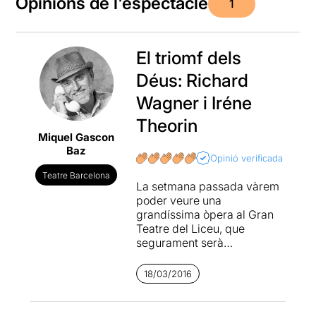
Opinions de l'espectacle
1
El triomf dels
Déus: Richard
Wagner i Iréne
Theorin
Miquel Gascon
Baz
Opinió verificada
Teatre Barcelona
La setmana passada vàrem
poder veure una
grandíssima òpera al Gran
Teatre del Liceu, que
segurament serà
classificada com el millor
espectacle de la temporada.
18/03/2016
Hem de reconèixer que
cada vegada ens agrada
més la música de Richard