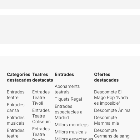
Categories
Teatres
Entrades
Ofertes
destacades
destacats
destacades
Abonaments
Entrades
Entrades
teatrals
Descompte El
teatre
Teatre
Mago Pop 'Nada
Tiquets Regal
Tívoli
es imposible'
Entrades
Entrades
dansa
Entrades
Descompte Ànima
espectacles a
Teatre
Entrades
Madrid
Descompte
Coliseum
musicals
Mamma mia
Millors monòlegs
Entrades
Entrades
Descompte
Millors musicals
Teatre
teatre
Germans de sang
Millors espectacles
Borràs