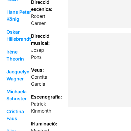
Direcció
escènica:
Hans Peter
Robert
König
Carsen
Oskar
Direcció
Hillebrandt
musical:
Josep
Iréne
Pons
Theorin
Veus:
Jacquelyn
Conxita
Wagner
Garcia
Michaela
Escenografia:
Schuster
Patrick
Kinmonth
Cristina
Faus
Il·luminació:
Manfred