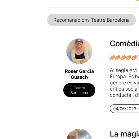
Recomanacions Teatre Barcelona
Comèdia 
Al segle XVI,
Roser Garcia
Europa. Es b
Guasch
gènere es v
crítica socia
Teatre
Barcelona
conducta i d
Carlo Goldo
04/06/2023 - 
i canvia la i
trenquen tote
interactuen i
La màgi
Entremig de 