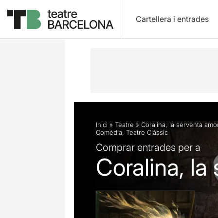
Cartellera i entrades
Descripció
Fitxa artística
Fotos i 
Inici
»
Teatre
»
Coralina, la serventa amo
Comèdia
,
Teatre Clàssic
Comprar entrades per a
Coralina, l