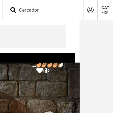
CAT
ESP