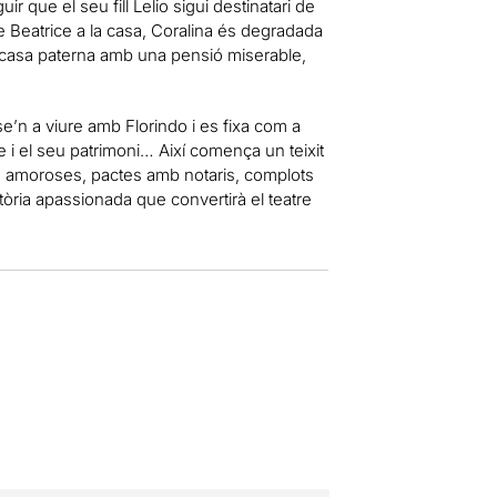
r que el seu fill Lelio sigui destinatari de
de Beatrice a la casa, Coralina és degradada
 la casa paterna amb una pensió miserable,
e’n a viure amb Florindo i es fixa com a
e i el seu patrimoni… Així comença un teixit
s amoroses, pactes amb notaris, complots
tòria apassionada que convertirà el teatre