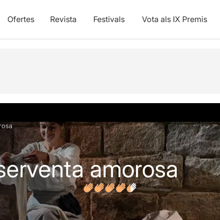
Ofertes
Revista
Festivals
Vota als IX Premis
vídeos
Opinions
Articles
rosa
a serventa amorosa