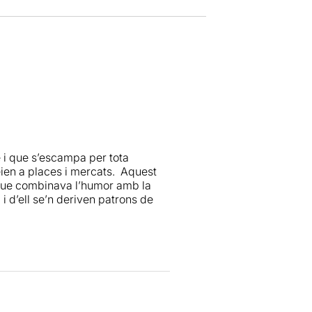
e i que s’escampa per tota
eien a places i mercats. Aquest
que combinava l’humor amb la
 i d’ell se’n deriven patrons de
dor de la comèdia realista italiana
t a la
Commedia dell’Arte
. Es
len directament al públic,
scriure un text en el que la