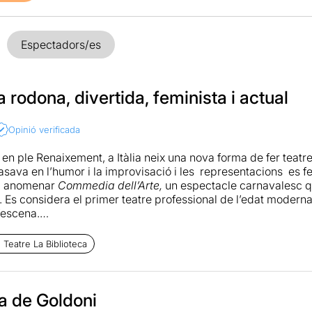
Espectadors/es
rodona, divertida, feminista i actual
Opinió verificada
 en ple Renaixement, a Itàlia neix una nova forma de fer teatr
asava en l’humor i la improvisació i les representacions es f
a anomenar
Commedia dell’Arte,
un espectacle carnavalesc 
l. Es considera el primer teatre professional de l’edat moderna
’escena.
ni
amb la influencia de la
Commedia dell’Arte
, va ser el crea
Teatre La Biblioteca
mprovisació pel teatre de text. A
Coralina
es fan picades d’ulle
s les parets com si actuessin en una plaça. Els intèrprets par
 se’ls fa participar de l’espectacle.
a de Goldoni
corredisses, embolics, enganys i mitges paraules, Goldoni va e