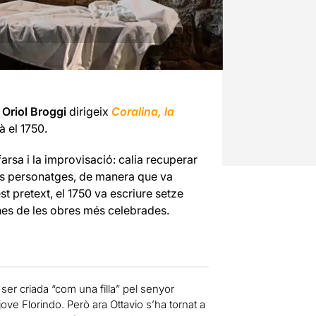
.
Oriol Broggi
dirigeix
Coralina, la
à el 1750.
rsa i la improvisació: calia recuperar
 dels personatges, de manera que va
t pretext, el 1750 va escriure setze
unes de les obres més celebrades.
 ser criada “com una filla” pel senyor
ove Florindo. Però ara Ottavio s’ha tornat a