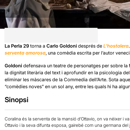
La Perla 29
torna a
Carlo Goldoni
després de
L’hostalera
serventa amorosa
, una comèdia escrita per l’autor veneci
Goldoni
defensava un teatre de personatges per sobre la fa
la dignitat literària del text i aprofundir en la psicologia
eliminar les màscares de la Commedia dell’Arte. Sota aques
“comèdies noves” en un sol any, entre les quals hi ha alg
Sinopsi
Coralina és la serventa de la mansió d’Ottavio, on va néixer i va
Ottavio i la seva difunta esposa, gairebé com una germana del j