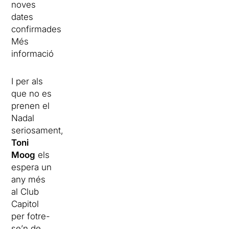
noves
dates
confirmades
Més
informació
I per als
que no es
prenen el
Nadal
seriosament,
Toni
Moog
els
espera un
any més
al Club
Capitol
per fotre-
se’n de