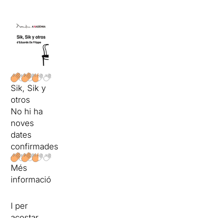
Sik, Sik y
otros
No hi ha
noves
dates
confirmades
Més
informació
I per
acostar