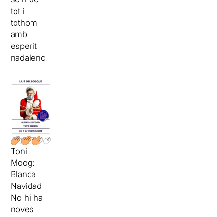
tot i
tothom
amb
esperit
nadalenc.
Toni
Moog:
Blanca
Navidad
No hi ha
noves