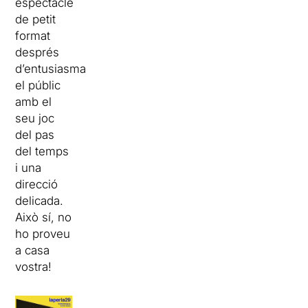
espectacle
de petit
format
després
d’entusiasmar
el públic
amb el
seu joc
del pas
del temps
i una
direcció
delicada.
Això sí, no
ho proveu
a casa
vostra!