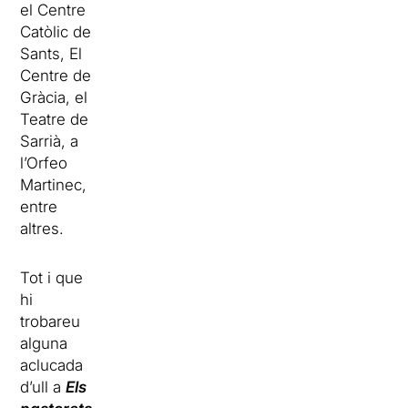
el
Centre
Catòlic de
Sants
,
El
Centre
de
Gràcia, el
Teatre de
Sarrià
, a
l’
Orfeo
Martinec
,
entre
altres.
Tot i que
hi
trobareu
alguna
aclucada
d’ull a
Els