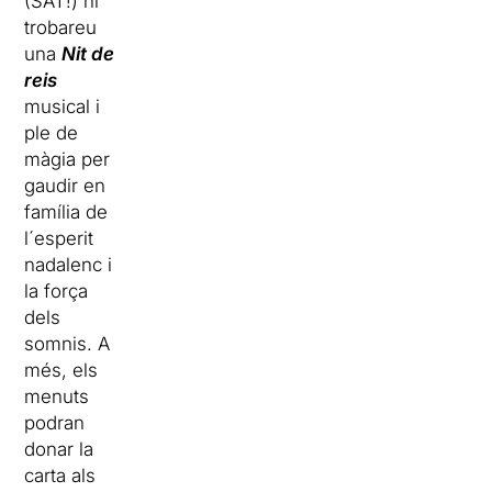
(SAT!) hi
trobareu
una
Nit de
reis
musical i
ple de
màgia per
gaudir en
família de
l´esperit
nadalenc i
la força
dels
somnis. A
més, els
menuts
podran
donar la
carta als