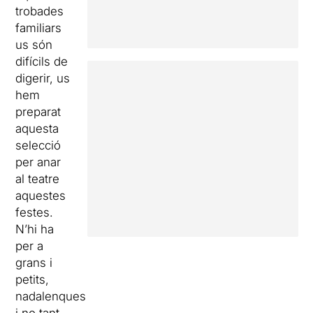
trobades
familiars
us són
difícils de
digerir, us
hem
preparat
aquesta
selecció
per anar
al teatre
aquestes
festes.
N’hi ha
per a
grans i
petits,
nadalenques