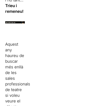
i no tant…
Trieu i
remeneu!
Aquest
any
haureu de
buscar
més enllà
de les
sales
professionals
de teatre
si voleu
veure el