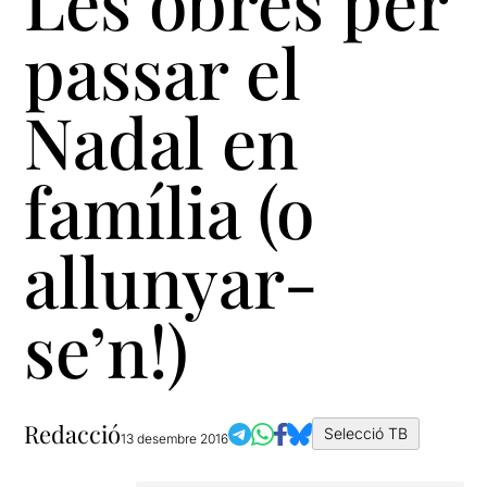
Les obres per
passar el
Nadal en
família (o
allunyar-
se’n!)
Redacció
Selecció TB
13 desembre 2016