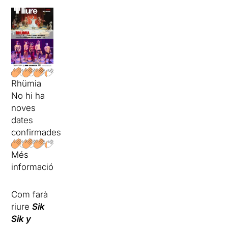
Rhümia
No hi ha
noves
dates
confirmades
Més
informació
Com farà
riure
Sik
Sik y