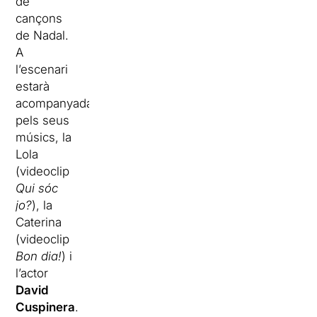
de
cançons
de Nadal.
A
l’escenari
estarà
acompanyada
pels seus
músics, la
Lola
(videoclip
Qui sóc
jo?
), la
Caterina
(videoclip
Bon dia!
) i
l’actor
David
Cuspinera
.