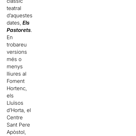
clàssic
teatral
d’aquestes
dates,
Els
Pastorets
.
En
trobareu
versions
més o
menys
lliures al
Foment
Hortenc
,
els
Lluïsos
d’Horta
, el
Centre
Sant Pere
Apòstol
,