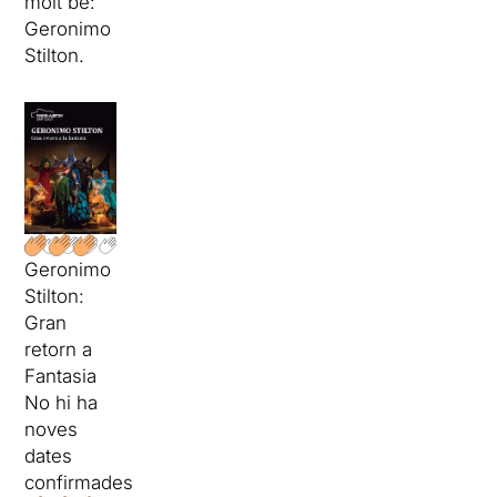
molt bé:
Geronimo
Stilton.
Geronimo
Stilton:
Gran
retorn a
Fantasia
No hi ha
noves
dates
confirmades