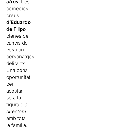
otros
, tres
comèdies
breus
d’Eduardo
de Filipo
plenes de
canvis de
vestuari i
personatges
delirants.
Una bona
oportunitat
per
acostar-
se a la
figura d’
o
directore
amb tota
la família.