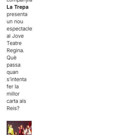
La
Trepa
presenta
un nou
espectacle
al Jove
Teatre
Regina.
Què
passa
quan
s’intenta
fer la
millor
carta als
Reis?