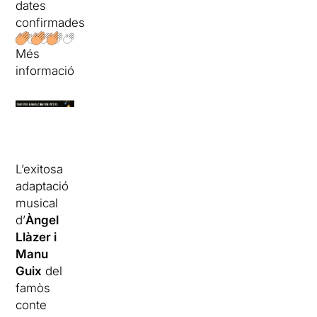
dates
confirmades
Més
informació
L’exitosa
adaptació
musical
d’
Àngel
Llàzer i
Manu
Guix
del
famòs
conte