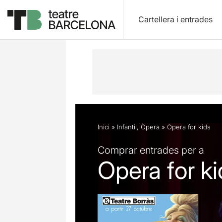
Cartellera i entrades
Descripció
Fitxa artística
Fotos i 
Inici
»
Infantil
,
Òpera
»
Opera for kids
Comprar entrades per a
Opera for ki