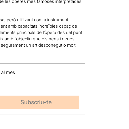
eg de les òperes mes famoses interpretades
sa, però utilitzant com a instrument
ument amb capacitats increïbles capaç de
lements principals de l’òpera des del punt
eix amb l’objectiu que els nens i nenes
ra segurament un art desconegut o molt
p al mes