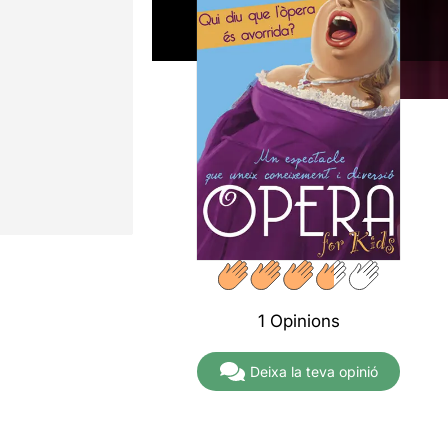
1 Opinions
Deixa la teva opinió