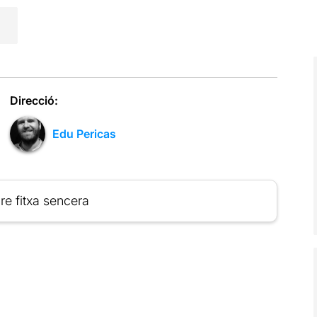
Direcció:
Edu Pericas
re fitxa sencera