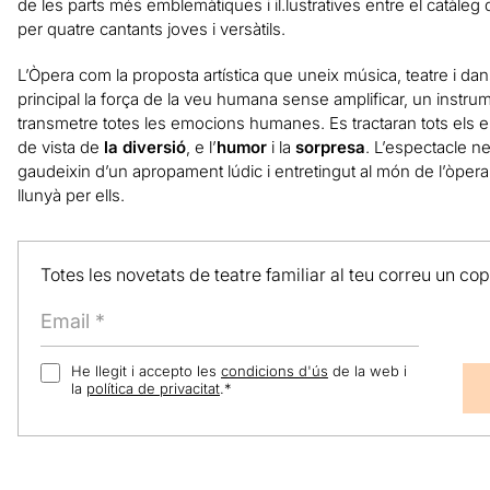
de les parts més emblemàtiques i il.lustratives entre el catàl
per quatre cantants joves i versàtils.
L’Òpera com la proposta artística que uneix música, teatre i dan
principal la força de la veu humana sense amplificar, un instr
transmetre totes les emocions humanes. Es tractaran tots els e
de vista de
la diversió
, e l’
humor
i la
sorpresa
. L’espectacle n
gaudeixin d’un apropament lúdic i entretingut al món de l’òpe
llunyà per ells.
Totes les novetats de teatre familiar al teu correu un co
He llegit i accepto les
condicions d'ús
de la web i
la
política de privacitat
.
*