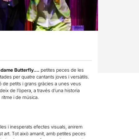
Madame Butterfly….
petites peces de les
es per quatre cantants joves i versàtils.
 de petits i grans gràcies a unes veus
eix de l’òpera, a través d’una historia
ritme i de música.
lles i inesperats efectes visuals, anirem
art. Tot això amanit, amb petites peces