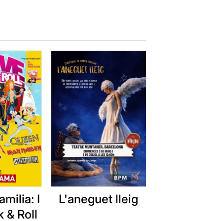
 la música és enllaunada
, crec
ctes i l'únic que volen és
el minut zero
.
de composicions musicals
;
ta Màgica
" de Mozart, perquè els
em que els pugues agradar
viata
de Verdi... i tantes altres....
osca
,
il Trovatore
o una versió
milia: I
L'aneguet lleig
 & Roll