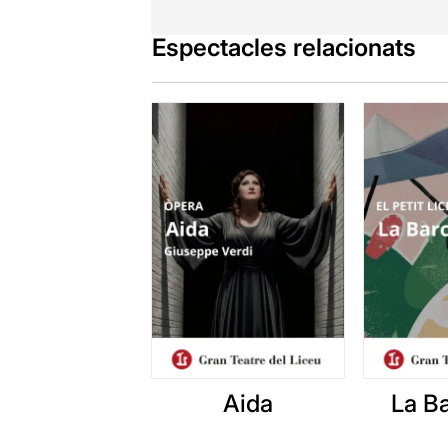
asseguts.
Espectacles relacionats
Malgrat que 
que aquí aix
passar-ho bé
Els adults a
nosaltres co
agrada escol
determinade
Don Carlo
,
L
molt diverti
Si desitgeu 
Aida
La B