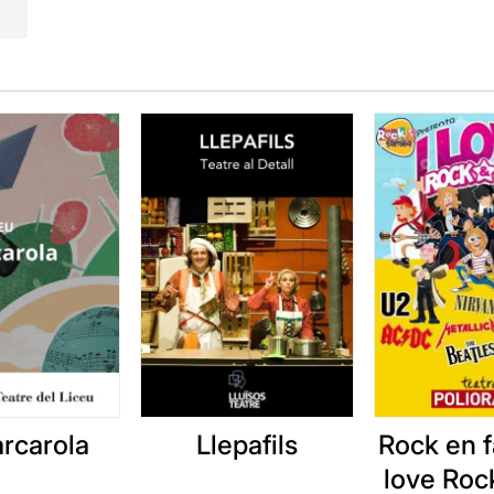
en aquest espectacle, les veus sí que estan amplificades i
ó és el de menys, perquè els nens no valoren pas aquests aspe
, i
el que veuen i escolten des de l'escenari els atrau des d
l·lucinem de fins a quin punt els pot atreure aquest tipus 
neixem algun cas de nens petits que escolten sovint "
La Flau
tar els amors entre Papageno i Papagena, però no sospitàv
s àries d'òperas com
Madame Butterfly
, el Brindis de
La Tra
a fille du Regiment
,
Tosca
,
Il Barbiere di Siviglia
,
Carmen
,
T
da de
Turandot
.
llegir l'apunt sencer, només heu de clicar
AQUÍ
arcarola
Llepafils
Rock en fa
love Rock