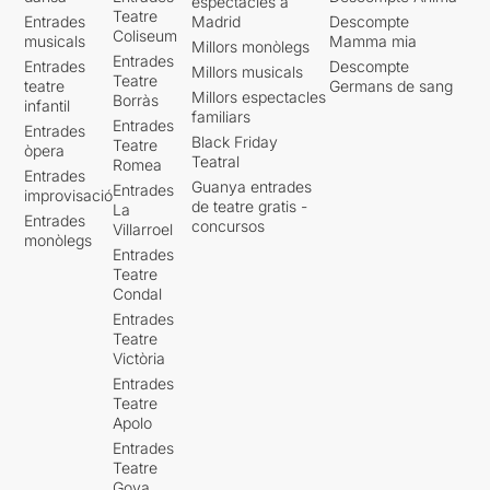
espectacles a
Teatre
Entrades
Madrid
Descompte
Coliseum
musicals
Mamma mia
Millors monòlegs
Entrades
Entrades
Descompte
Millors musicals
Teatre
teatre
Germans de sang
Millors espectacles
Borràs
infantil
familiars
Entrades
Entrades
Black Friday
Teatre
òpera
Teatral
Romea
Entrades
Guanya entrades
Entrades
improvisació
de teatre gratis -
La
Entrades
concursos
Villarroel
monòlegs
Entrades
Teatre
Condal
Entrades
Teatre
Victòria
Entrades
Teatre
Apolo
Entrades
Teatre
Goya