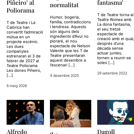
Piñeiro’ al
fantasma’
normalitat
Poliorama
T de Teatre torna al
Humor, bogeria,
Teatre Romea amb
família, contradiccions
T de Teatre i La
La dona fantasma,
i tendresa. Aquests
Calòrica han
el seu tretzè
són alguns dels
convertit l’admiració
espectacle de
ingredients d’Avui no
mútua en un
creació amb el qual
ploraré, el nou
projecte escènic.
després d’una
espectacle de Nelson
Les dues
dècada sense
Valente que les T de
companyies
actuar juntes,
Teatre presentaran
estrenaran el 3 de
tornen a reunir-se
aquest desembre a
febrer de 2027 al
soles […]
l’escenari […]
Teatre Poliorama
Les dones Piñeiro,
29 setembre 2023
[…]
4 desembre 2025
6 maig 2026
Alfredo
Dagoll