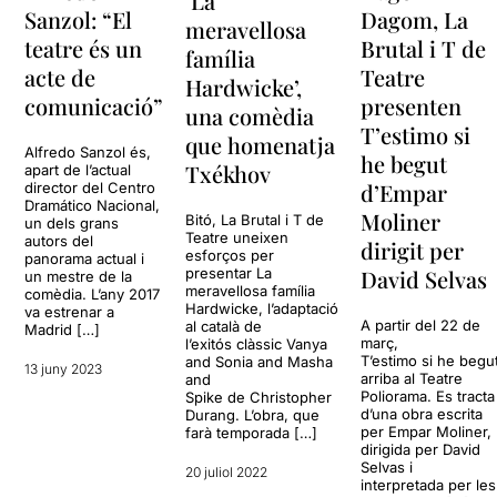
‘La
Sanzol: “El
Dagom, La
meravellosa
teatre és un
Brutal i T de
família
acte de
Teatre
Hardwicke’,
comunicació”
presenten
una comèdia
T’estimo si
que homenatja
Alfredo Sanzol és,
he begut
Txékhov
apart de l’actual
d’Empar
director del Centro
Dramático Nacional,
Moliner
Bitó, La Brutal i T de
un dels grans
Teatre uneixen
autors del
dirigit per
esforços per
panorama actual i
presentar La
David Selvas
un mestre de la
meravellosa família
comèdia. L’any 2017
Hardwicke, l’adaptació
va estrenar a
A partir del 22 de
al català de
Madrid […]
març,
l’exitós clàssic Vanya
T’estimo si he begu
and Sonia and Masha
13 juny 2023
arriba al Teatre
and
Poliorama. Es tracta
Spike de Christopher
d’una obra escrita
Durang. L’obra, que
per Empar Moliner,
farà temporada […]
dirigida per David
Selvas i
20 juliol 2022
interpretada per les