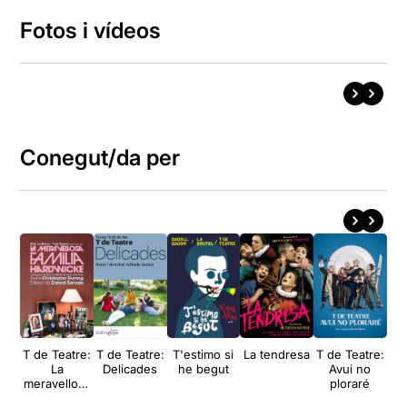
Fotos i vídeos
Conegut/da per
T de Teatre:
T de Teatre:
T'estimo si
La tendresa
T de Teatre:
T d
La
Delicades
he begut
Avui no
meravellosa
ploraré
f
família