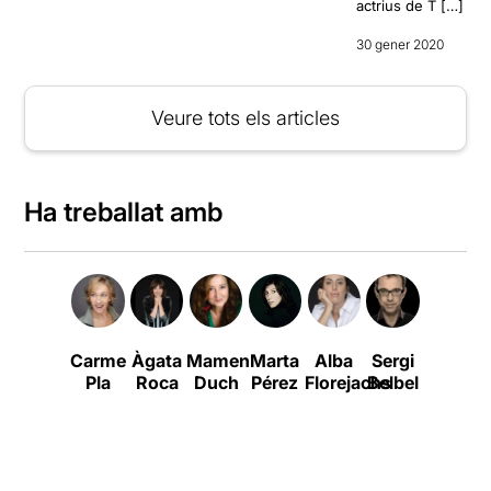
actrius de T […]
30 gener 2020
Veure tots els articles
Ha treballat amb
Carme
Àgata
Mamen
Marta
Alba
Sergi
Carol
Pla
Roca
Duch
Pérez
Florejachs
Belbel
López
B