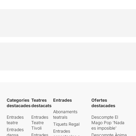
Categories
Teatres
Entrades
Ofertes
destacades
destacats
destacades
Abonaments
Entrades
Entrades
teatrals
Descompte El
teatre
Teatre
Mago Pop 'Nada
Tiquets Regal
Tívoli
es imposible'
Entrades
Entrades
dansa
Entrades
Descompte Ànima