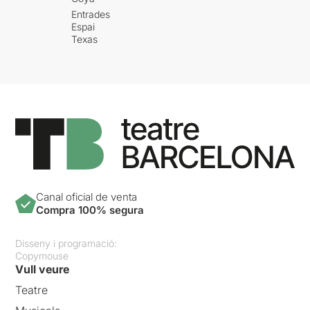
Entrades
Espai
Texas
Canal oficial de venta
Compra 100% segura
Disseny i programació:
Copymouse
Vull veure
Teatre