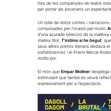
tres de les companyies de teatre més 
per portar als escenaris un espectacl
Un total de dotze contes i narracions o
composades per l’ocasió pel músic
A
d’una acurada selecció de la mateixa 
mateix
t
ítol,
T
‘
estimo
si
he
begut
, que
seus altres premis literaris destaca e
esthéticienne)
i el Premi Mercè Rod
molta por.
El món que
Empar Moliner
desplega e
estimulant que també es veurà reflectit
expressament per a l’espectacle.