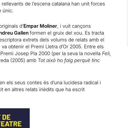
rellevants de l’escena catalana han unit forces
e únic.
riginals d’
Empar Moliner
, i vuit cançons
ndreu Gallen
formen el gruix del xou. Es tracta
escriptora extrets dels volums de relats amb el
 va obtenir el Premi Lletra d’Or 2005. Entre els
l Premi Josep Pla 2000 (per la seva la novel·la
Feli,
oreda (2005) amb
Tot això ho faig perquè tinc
n els seus contes és d’una lucidesa radical i
 en altres relats inèdits que ha escrit