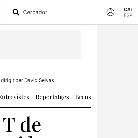
CAT
ESP
dirigit per David Selvas
Entrevistes
Reportatges
Breus
 T de