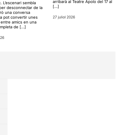
arribarà al Teatre Apolo del 17 al
c. L’escenari sembla
[…]
per desconnectar de la
erò una conversa
a pot convertir unes
27 juliol 2026
entre amics en una
ompleta de […]
026