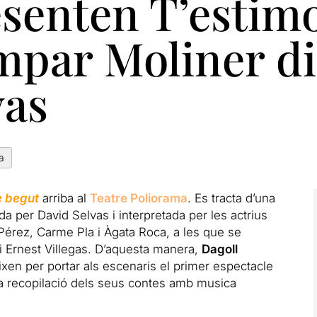
senten T’estimo
mpar Moliner dir
vas
a
e
begut
arriba al
Teatre Poliorama
. Es tracta d’una
gida per David Selvas i interpretada per les actrius
érez, Carme Pla i Àgata Roca, a les que se
 Ernest Villegas. D’aquesta manera,
Dagoll
xen per portar als escenaris el primer espectacle
una recopilació dels seus contes amb musica