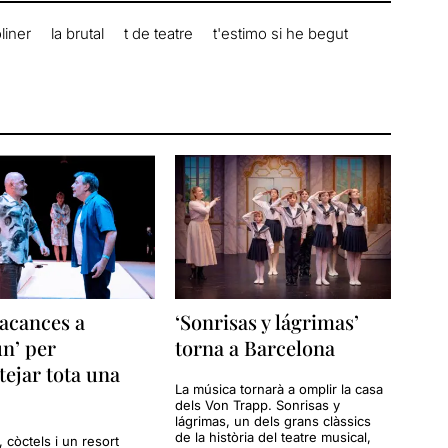
liner
la brutal
t de teatre
t'estimo si he begut
acances a
‘Sonrisas y lágrimas’
n’ per
torna a Barcelona
tejar tota una
La música tornarà a omplir la casa
dels Von Trapp. Sonrisas y
lágrimas, un dels grans clàssics
de la història del teatre musical,
a, còctels i un resort