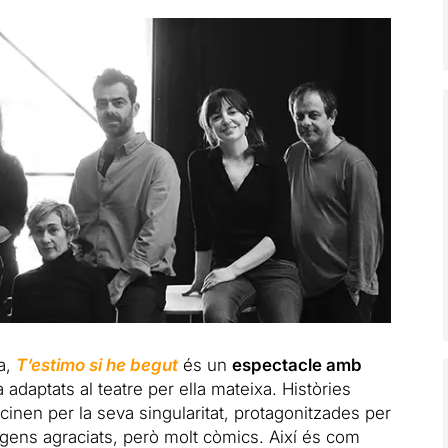
a,
T
‘
estimo
si
he
begut
és un
espectacle amb
a adaptats al teatre per ella mateixa. Històries
scinen per la seva singularitat, protagonitzades per
gens agraciats, però molt còmics. Així és com