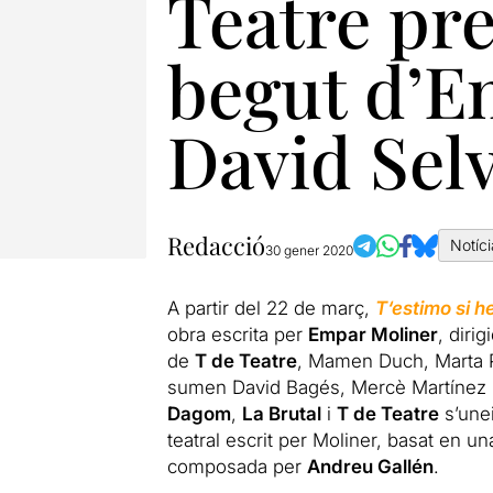
Teatre pre
begut d’E
David Sel
Redacció
Notíci
30 gener 2020
A partir del 22 de març,
T
‘
estimo
si
h
obra escrita per
Empar Moliner
, diri
de
T
de Teatre
, Mamen Duch, Marta P
sumen David Bagés, Mercè Martínez i
Dagom
,
La Brutal
i
T
de Teatre
s’unei
teatral escrit per Moliner, basat en 
composada per
Andreu Gallén
.