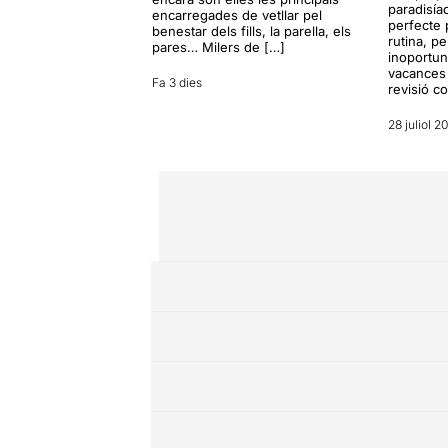
paradisía
encarregades de vetllar pel
perfecte 
benestar dels fills, la parella, els
rutina, p
pares… Milers de […]
inoportun
vacances 
Fa 3 dies
revisió c
28 juliol 2