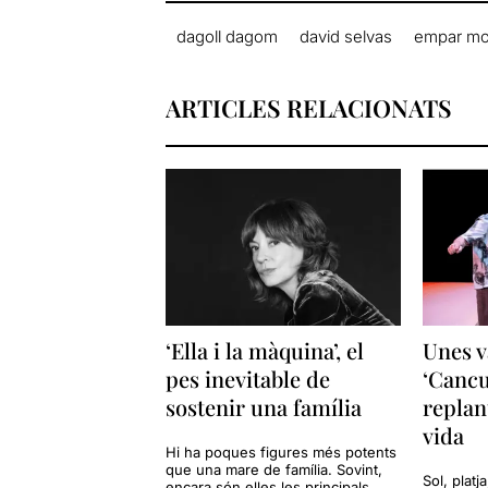
dagoll dagom
david selvas
empar mo
ARTICLES RELACIONATS
‘Ella i la màquina’, el
Unes v
pes inevitable de
‘Cancu
sostenir una família
replan
vida
Hi ha poques figures més potents
que una mare de família. Sovint,
Sol, platj
encara són elles les principals