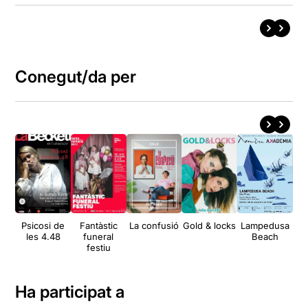
Conegut/da per
Psicosi de
Fantàstic
La confusió
Gold & locks
Lampedusa
les 4.48
funeral
Beach
festiu
Ha participat a