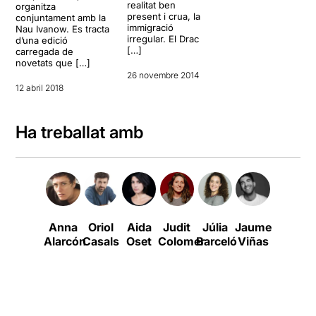
realitat ben
organitza
present i crua, la
conjuntament amb la
immigració
Nau Ivanow. Es tracta
irregular. El Drac
d’una edició
[…]
carregada de
novetats que […]
26 novembre 2014
12 abril 2018
Ha treballat amb
Anna
Oriol
Aida
Judit
Júlia
Jaume
Roger
Alarcón
Casals
Oset
Colomer
Barceló
Viñas
Torns