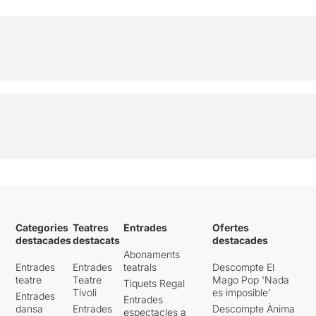
Categories
Teatres
Entrades
Ofertes
destacades
destacats
destacades
Abonaments
Entrades
Entrades
teatrals
Descompte El
teatre
Teatre
Mago Pop 'Nada
Tiquets Regal
Tívoli
es imposible'
Entrades
Entrades
dansa
Entrades
Descompte Ànima
espectacles a