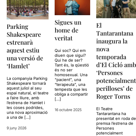
Sigues un
El
Parking
home de
Tantarantana
Shakespeare
veritat
inaugura la
estrenarà
nova
aquest estiu
Qui soc? Qui em
temporada
diuen que sigui?
una versió de
Qui he de ser?
d’El Cicló am
‘Hamlet’
Tant és, la qüestió
és no ser
‘Persones
homosexual. Una
La companyia Parking
potencialmen
“pacient”, una
Shakespeare tornarà
“terapeuta”, una
perilloses’ de
aquest juliol al seu
tempesta que les
espai natural, el teatre
obliga a compartir
Roger Torns
a l’aire lliure, amb
[…]
l’estrena de Hamlet i
les coses podrides,
El Teatre
16 octubre 2025
una nova aproximació
Tantarantana ha
a una de […]
presentat en roda d
premsa l’estrena de
Persones
9 juny 2026
potencialment