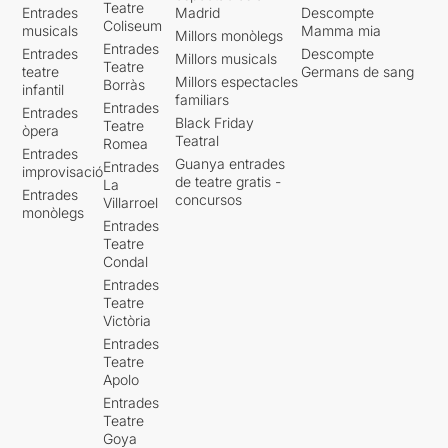
Teatre
Entrades
Madrid
Descompte
Coliseum
musicals
Mamma mia
Millors monòlegs
Entrades
Entrades
Descompte
Millors musicals
Teatre
teatre
Germans de sang
Millors espectacles
Borràs
infantil
familiars
Entrades
Entrades
Black Friday
Teatre
òpera
Teatral
Romea
Entrades
Guanya entrades
Entrades
improvisació
de teatre gratis -
La
Entrades
concursos
Villarroel
monòlegs
Entrades
Teatre
Condal
Entrades
Teatre
Victòria
Entrades
Teatre
Apolo
Entrades
Teatre
Goya