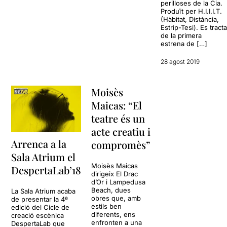
perilloses de la Cia.
Produït per H.I.I.I.T.
(Hàbitat, Distància,
Estrip-Tesi). Es tract
de la primera
estrena de […]
28 agost 2019
Moisès
Maicas: “El
teatre és un
acte creatiu i
Arrenca a la
compromès”
Sala Atrium el
Moisès Maicas
DespertaLab’18
dirigeix El Drac
d’Or i Lampedusa
Beach, dues
La Sala Atrium acaba
obres que, amb
de presentar la 4ª
estils ben
edició del Cicle de
diferents, ens
creació escènica
enfronten a una
DespertaLab que