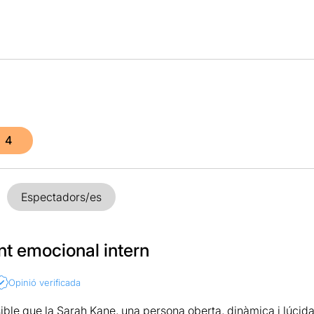
4
Espectadors/es
nt emocional intern
Opinió verificada
ble que la Sarah Kane, una persona oberta, dinàmica i lúcida 