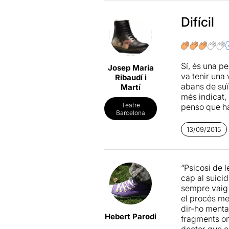
Encertada ta
La interpreta
complicat qu
Difícil
se desprendre
comentar des
De debò, no 
funció. Una i
l’espectacle;
Més informa
moviment, ar
Sí, és una pe
Josep Maria
va tenir una
Ribaudí i
Després, ens
abans de suïc
Martí
l’equip artís
més indicat, 
Zamora
( ps
Teatre
penso que ha 
Barcelona
cinefòrum J
http://www.
13/09/2015
El debat a pa
l'abordatge P
A la Seca no 
“Psicosi de l
cap al suicid
El públic en
sempre vaig a
el procés me
Creieu-me si
dir-ho menta
Hebert Parodi
fragments on
doctor que e