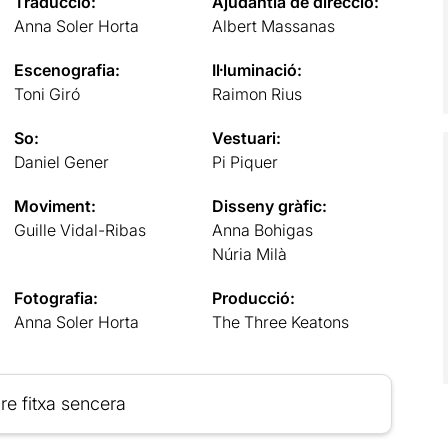
Traducció:
Ajudantia de direcció:
Anna Soler Horta
Albert Massanas
Escenografia:
Il·luminació:
Toni Giró
Raimon Rius
So:
Vestuari:
Daniel Gener
Pi Piquer
Moviment:
Disseny gràfic:
Guille Vidal-Ribas
Anna Bohigas
Núria Milà
Fotografia:
Producció:
Anna Soler Horta
The Three Keatons
re fitxa sencera