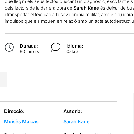
que llegim els seus textos buscant un diagnòstic, escoltant els
dels lectors de la darrera obra de
Sarah Kane
és deixar de busc
i transportar el text cap a la seva pròpia realitat; això els ajuda
impulsos que els mouen en relació amb un acte autodestructiu 
Durada:
Idioma:
80 minuts
Català
Direcció:
Autoria:
Moisès Maicas
Sarah Kane