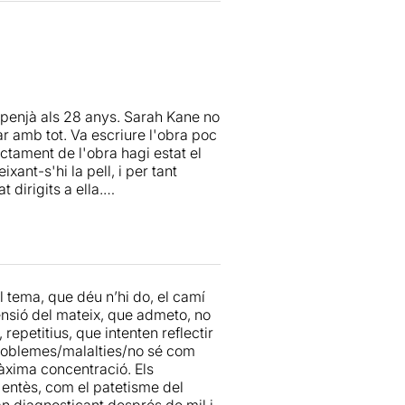
recció, sempre a favor d'un text
 físic i psicològic brutals. Poder-
ecessari, tal i com ens va
 de desconnexió posteriors a la
ira durant l’hora i vint que dura
uilla Vidal- Ribes
(assessor de
s penjà als 28 anys. Sarah Kane no
ar amb tot. Va escriure l'obra poc
, el director
Moisès Maicas
,
actament de l'obra hagi estat el
UOC Alumni Psicologia ,
Enric Falo
ant-s'hi la pell, i per tant
obregat i membre del comitè de
dirigits a ella.
va girà al voltant del suïcidi, de
es psicosis en general.
el tema, que déu n’hi do, el camí
rensió del mateix, que admeto, no
ona estona.
repetitius, que intenten reflectir
problemes/malalties/no sé com
àxima concentració. Els
entès, com el patetisme del
n diagnosticant després de mil i