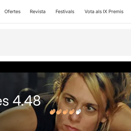
Ofertes
Revista
Festivals
Vota als IX Premis
vídeos
Opinions
es 4.48