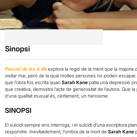
Sinopsi
Psicosi de les 4.48
explora la regió de la ment que la majoria
visitar mai, però de la qual moltes persones no poden escapar. És
que l’obra fos escrita quan
Sarah Kane
patia una depressió pr
que creativa, demostra l’acte de generositat de l’autora. Que l
d’una qualitat inusual és, certament, un heroisme.
SINOPSI
El suïcidi sempre ens interroga, i el suïcidi d’una escriptora p
respondre. Inevitablement, l’ombra de la mort de
Sarah Kane
p