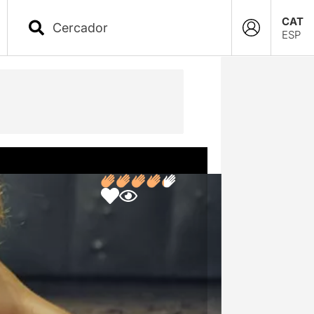
CAT
ESP