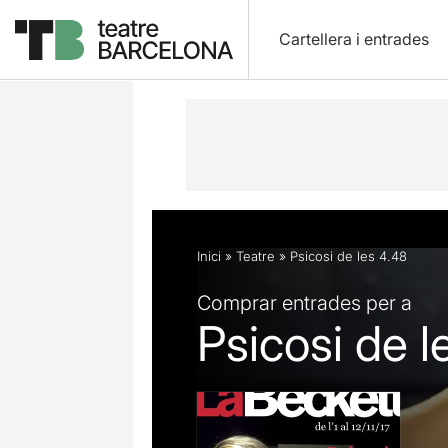
Cartellera i entrades
Descripció
Fitxa artística
Fotos i 
Inici
»
Teatre
»
Psicosi de les 4.48
Comprar entrades per a
Psicosi de l