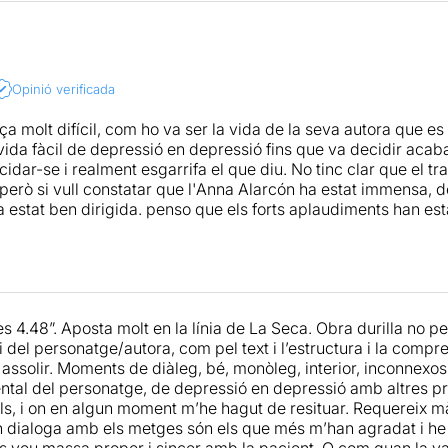
mbé la posada en escena, molt simbòlica i minimalista, i la di
ció de Anna Alarcón és extraordinària, d’una entrega i desgast
e esdevé una joia en aquest muntatge.
 de la forta i esgotadora personalitat del personatge, li és n
prés durant el col·loqui, una bona dutxa i unes quantes hores
us la perdeu.
nterpretació del tot creïble, que ens ha deixat clavats a la cad
Opinió verificada
 una feina brillant que ha estat possible gràcies en part a en
G
ció a Somnis de Teatre
tista escènic, humanista i pedagog).
ça molt difícil, com ho va ser la vida de la seva autora que e
 vida fàcil de depressió en depressió fins que va decidir acab
 vam quedar al col·loqui post funció amb l’actriu Anna Alarcón
idar-se i realment esgarrifa el que diu. No tinc clar que el tr
tic de l’espectacle “Psicosi de les 4.48” i el ponent del Grup 
però si vull constatar que l'Anna Alarcón ha estat immensa, deix
iquiatra de Sant Joan de Deu de l'Hospital de Dia del Baix Ll
estat ben dirigida. penso que els forts aplaudiments han estat 
osep Romanyà de Capellades).
blocdenkbrota.blogspot.com.es/
rt de parlar sobre l’obra i el personatge de Sarah Kane, també 
sicològic i Psiquiàtric dels Trastorns de l'Estat d’ànim, i de l
hi cabia ni una agulla !!!!
es 4.48”. Aposta molt en la línia de La Seca. Obra durilla no p
i del personatge/autora, com pel text i l’estructura i la comp
cara en estat de shock, vam aplaudir amb ganes durant una b
ssolir. Moments de diàleg, bé, monòleg, interior, inconnexos, 
ntal del personatge, de depressió en depressió amb altres 
 us dic que és molt i molt recomanable.
ls, i on en algun moment m’he hagut de resituar. Requereix m
 dialoga amb els metges són els que més m’han agradat i he 
s veu massa proper i sincer amb la pacient. O com quan la va