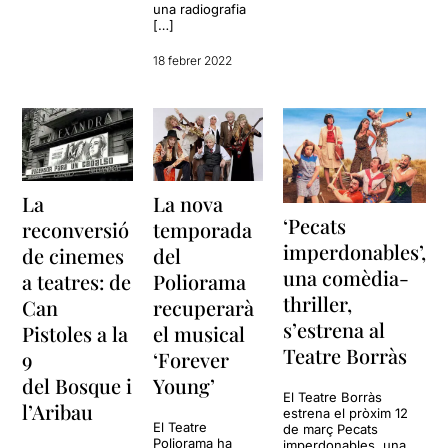
una radiografia
[…]
18 febrer 2022
La
La nova
‘Pecats
reconversió
temporada
imperdonables’,
de cinemes
del
una comèdia-
a teatres: de
Poliorama
thriller,
Can
recuperarà
s’estrena al
Pistoles a la
el musical
Teatre Borràs
9
‘Forever
del Bosque i
Young’
El Teatre Borràs
l’Aribau
estrena el pròxim 12
El Teatre
de març Pecats
Poliorama ha
imperdonables, una