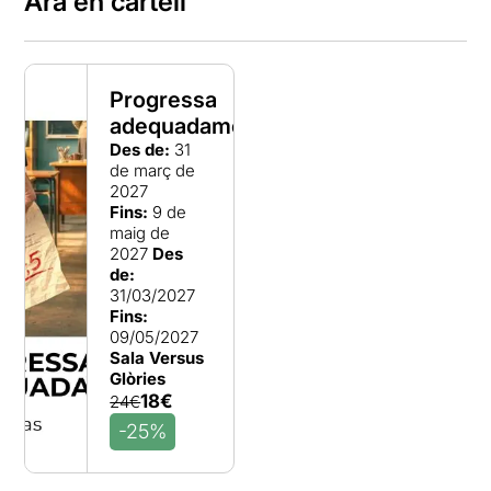
Ara en cartell
Progressa
adequadament
Des de:
31
de març de
2027
Fins:
9 de
maig de
2027
Des
de:
31/03/2027
Fins:
09/05/2027
Sala Versus
Glòries
18€
24€
-25%