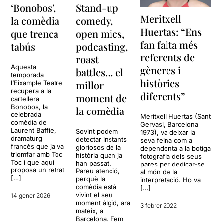
‘Bonobos’,
Stand-up
Meritxell
la comèdia
comedy,
Huertas: “Ens
que trenca
open mics,
fan falta més
tabús
podcasting,
referents de
roast
Aquesta
gèneres i
battles… el
temporada
històries
millor
l’Eixample Teatre
recupera a la
diferents”
moment de
cartellera
Bonobos, la
la comèdia
celebrada
Meritxell Huertas (Sant
comèdia de
Gervasi, Barcelona
Laurent Baffie,
Sovint podem
1973), va deixar la
dramaturg
detectar instants
seva feina com a
francès que ja va
gloriosos de la
dependenta a la botiga
triomfar amb Toc
història quan ja
fotografia dels seus
Toc i que aquí
han passat.
pares per dedicar-se
proposa un retrat
Pareu atenció,
al món de la
[…]
perquè la
interpretació. Ho va
comèdia està
[…]
vivint el seu
14 gener 2026
moment àlgid, ara
3 febrer 2022
mateix, a
Barcelona. Fem