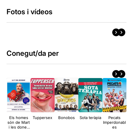
Fotos i vídeos
Conegut/da per
Els homes
Tuppersex
Bonobos
Sota teràpia
Pecats
No
són de Mart
Imperdonabl
i les dones
es
de Venus