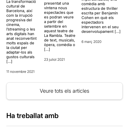
La transformació
presentat una
comèdia amb
cultural de
vintena nous
estructura de thriller
Barcelona, així
espectacles que
escrita per Benjamín
com la irrupció
es podran veure
Cohen en què els
progresiva del
a partir del
espectadors
cinema,
setembre en
intervenen en el seu
l’streaming o les
aquest teatre de
desenvolupament […]
arts digitals han
La Rambla. Teatre
anat reconvertint
de text, musicals,
6 març 2020
molts espais de
òpera, comèdia o
la ciutat per
[…]
adaptar-los als
gustos culturals
23 juliol 2021
[…]
11 novembre 2021
Veure tots els articles
Ha treballat amb