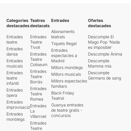
Categories
Teatres
Entrades
Ofertes
destacades
destacats
destacades
Abonaments
Entrades
Entrades
teatrals
Descompte El
teatre
Teatre
Mago Pop 'Nada
Tiquets Regal
Tívoli
es imposible'
Entrades
Entrades
dansa
Entrades
Descompte Ànima
espectacles a
Teatre
Entrades
Madrid
Descompte
Coliseum
musicals
Mamma mia
Millors monòlegs
Entrades
Entrades
Descompte
Millors musicals
Teatre
teatre
Germans de sang
Millors espectacles
Borràs
infantil
familiars
Entrades
Entrades
Black Friday
Teatre
òpera
Teatral
Romea
Entrades
Guanya entrades
Entrades
improvisació
de teatre gratis -
La
Entrades
concursos
Villarroel
monòlegs
Entrades
Teatre