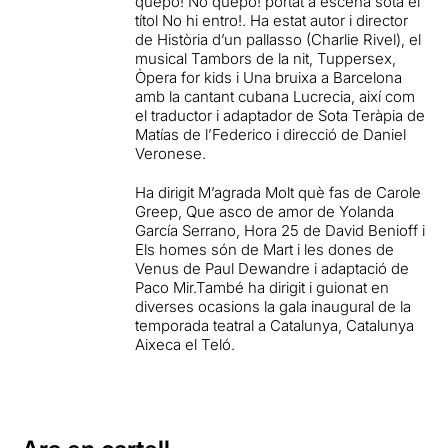
quepo! No quepo! portat a escena sota el
títol No hi entro!. Ha estat autor i director
de Història d’un pallasso (Charlie Rivel), el
musical Tambors de la nit, Tuppersex,
Òpera for kids i Una bruixa a Barcelona
amb la cantant cubana Lucrecia, així com
el traductor i adaptador de Sota Teràpia de
Matías de l’Federico i direcció de Daniel
Veronese.
Ha dirigit M’agrada Molt què fas de Carole
Greep, Que asco de amor de Yolanda
García Serrano, Hora 25 de David Benioff i
Els homes són de Mart i les dones de
Venus de Paul Dewandre i adaptació de
Paco Mir.També ha dirigit i guionat en
diverses ocasions la gala inaugural de la
temporada teatral a Catalunya, Catalunya
Aixeca el Teló.