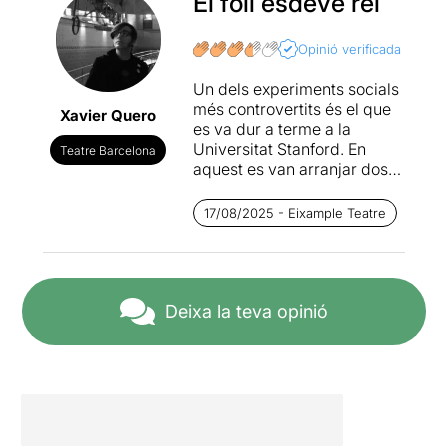
El foll esdevé rei
Opinió verificada
Un dels experiments socials
més controvertits és el que
Xavier Quero
es va dur a terme a la
Universitat Stanford. En
Teatre Barcelona
aquest es van arranjar dos
grups d'estudiants, un de
presos i un altre de
17/08/2025 - Eixample Teatre
carcellers. Sense cap
supervisió per part d'algun
ens extern. En molt poques
hores es demostrà com
podia esdevenir de cruel
Deixa la teva opinió
l'ésser humà i com molts
accedien a aquesta crueltat.
El revers tenebrós dels
estudiants es revelà
fàcilment i els companys
s'adonaren de quina mena