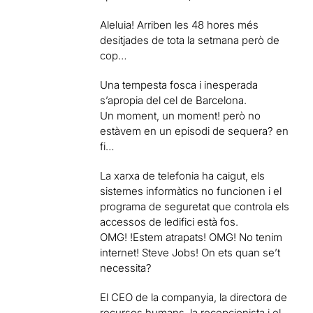
Aleluia! Arriben les 48 hores més
desitjades de tota la setmana però de
cop…
Una tempesta fosca i inesperada
s’apropia del cel de Barcelona.
Un moment, un moment! però no
estàvem en un episodi de sequera? en
fi…
La xarxa de telefonia ha caigut, els
sistemes informàtics no funcionen i el
programa de seguretat que controla els
accessos de ledifici està fos.
OMG! !Estem atrapats! OMG! No tenim
internet! Steve Jobs! On ets quan se’t
necessita?
El CEO de la companyia, la directora de
recursos humans, la recepcionista i el