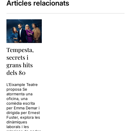
de persones tenien al seu
Articles relacionats
voltant.
Afortunadament, però, la
comèdia de la tarda no parla
d'això. Tot i que sí de gent
tancada que, sense cap
supervisió, exerceix la seva
llibertat o mira de mantenir
Tempesta,
la seva compostura habitual
secrets i
sense haver d'enfrontar
grans hits
conseqüències.
dels 80
L'incident desencadenant
de la peça ens remet
L’Eixample Teatre
fortuïtament a la nostra
proposa Se
apocalipsi particular de la
atormenta una
oficina, una
gran apagada del 28 d'abril.
comèdia escrita
Una gran apocalipsi que
per Emma Demar i
com succeïa a la pel·lícula
dirigida per Ernest
de José Luis Cuerda "Así en
Fuster, explora les
dinàmiques
el cielo como en la tierra",
laborals i les
estava fet amb una sabata i