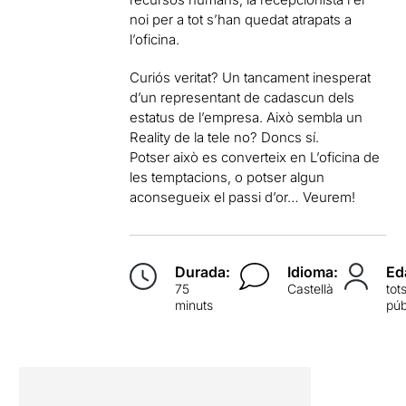
noi per a tot s’han quedat atrapats a
l’oficina.
Curiós veritat? Un tancament inesperat
d’un representant de cadascun dels
estatus de l’empresa. Això sembla un
Reality de la tele no? Doncs sí.
Potser això es converteix en L’oficina de
les temptacions, o potser algun
aconsegueix el passi d’or… Veurem!
Durada:
Idioma:
Ed
75
Castellà
tot
minuts
púb