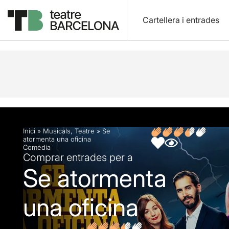
Cartellera i entrades
Descripció
Fitxa artística
Opinions
Articles
Inici
»
Musicals
,
Teatre
»
Se
atormenta una oficina
Comèdia
Comprar entrades per a
Se atormenta
una oficina