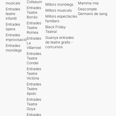
Coliseum
musicals
Mamma mia
Millors monòlegs
Entrades
Entrades
Descompte
Millors musicals
Teatre
teatre
Germans de sang
Millors espectacles
Borràs
infantil
familiars
Entrades
Entrades
Black Friday
Teatre
òpera
Teatral
Romea
Entrades
Guanya entrades
Entrades
improvisació
de teatre gratis -
La
Entrades
concursos
Villarroel
monòlegs
Entrades
Teatre
Condal
Entrades
Teatre
Victòria
Entrades
Teatre
Apolo
Entrades
Teatre
Goya
Entrades