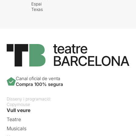
Espai
Texas
Canal oficial de venta
Compra 100% segura
Disseny i programació:
Copymouse
Vull veure
Teatre
Musicals