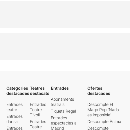
Categories
Teatres
Entrades
Ofertes
destacades
destacats
destacades
Abonaments
Entrades
Entrades
teatrals
Descompte El
teatre
Teatre
Mago Pop 'Nada
Tiquets Regal
Tívoli
es imposible'
Entrades
Entrades
dansa
Entrades
Descompte Ànima
espectacles a
Teatre
Entrades
Madrid
Descompte