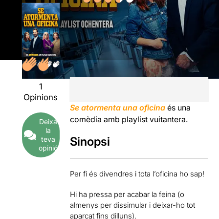
1
Opinions
Se atormenta una oficina
és una
comèdia amb playlist vuitantera.
Deixa
la
Sinopsi
teva
opinió
Per fi és divendres i tota l’oficina ho sap!
Hi ha pressa per acabar la feina (o
almenys per dissimular i deixar-ho tot
aparcat fins dilluns).