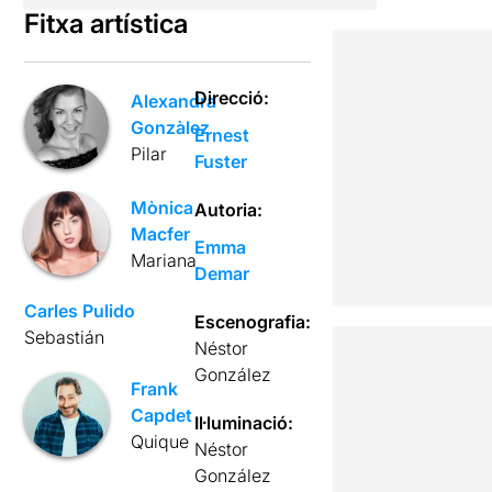
Fitxa artística
Direcció:
Alexandra
Gonzàlez
Ernest
Pilar
Fuster
Mònica
Autoria:
Macfer
Emma
Mariana
Demar
Carles Pulido
Escenografia:
Sebastián
Néstor
González
Frank
Capdet
Il·luminació:
Quique
Néstor
González