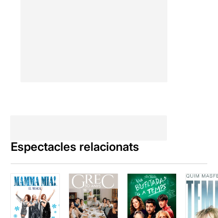
cas, el món es redueix
només a una oficina i els rols
d'aquesta queden
completament alterats, ja
que com un Carnestoltes, el
foll esdevé rei.
Se atormenta una oficina
cavalca entre el concepte
del musical modern jukebox
i l'òpera de balades
setcentista, perquè
s'aprofita la melodia
reconeixible per explicar-
nos una nova realitat. Una
Espectacles relacionats
nova realitat que succeeix a
escena i que juga amb la
complicitat del públic de ja
conèixer prou bé les
cançons, perquè anem des
de l'Eternal Flame de The
Bangles al Jump de Van
Halen, passant per Nino