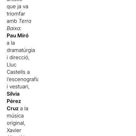
que ja va
triomfar
amb
Terra
Baixa
:
Pau Miró
a la
dramatúrgia
i direcció,
Lluc
Castells a
l’escenografia
i vestuari,
Sílvia
Pérez
Cruz
a la
música
original,
Xavier