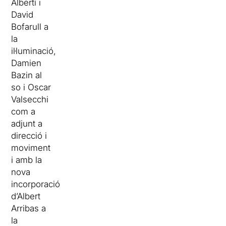
Albertí i
David
Bofarull a
la
il·luminació,
Damien
Bazin al
so i Oscar
Valsecchi
com a
adjunt a
direcció i
moviment
i amb la
nova
incorporació
d’Albert
Arribas a
la