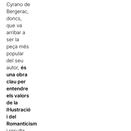
Cyrano de
Bergerac,
doncs,
que va
arribar a
ser la
peça més
popular
del seu
autor,
és
una obra
clau per
entendre
els valors
de la
Il·lustració
i del
Romanticisme
,
i resulta