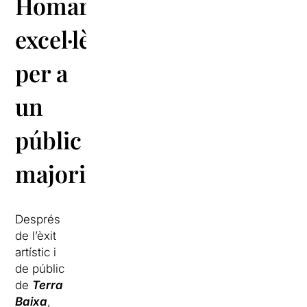
Homar:
excel·lència
per a
un
públic
majoritari
Després
de l’èxit
artístic i
de públic
de
Terra
Baixa
,