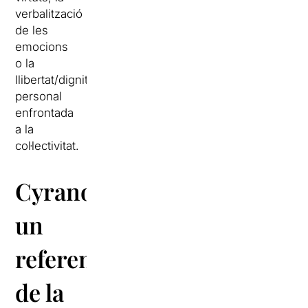
verbalització
de les
emocions
o la
llibertat/dignitat
personal
enfrontada
a la
col·lectivitat.
Cyrano,
un
referent
de la