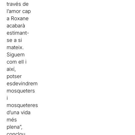
través de
l’amor cap
a Roxane
acabarà
estimant-
se a si
mateix.
Siguem
com ell i
així,
potser
esdevindrem
mosqueters
i
mosqueteres
d’una vida
més
plena”,
conclou