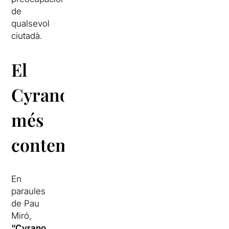
de
qualsevol
ciutadà.
El
Cyrano
més
contemporani
En
paraules
de Pau
Miró,
“Cyrano