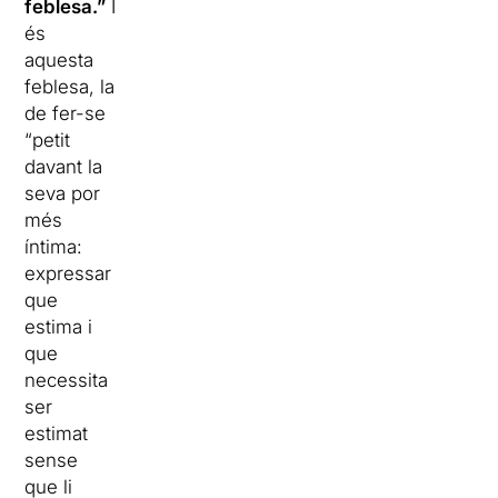
feblesa.”
I
és
aquesta
feblesa, la
de fer-se
“petit
davant la
seva por
més
íntima:
expressar
que
estima i
que
necessita
ser
estimat
sense
que li