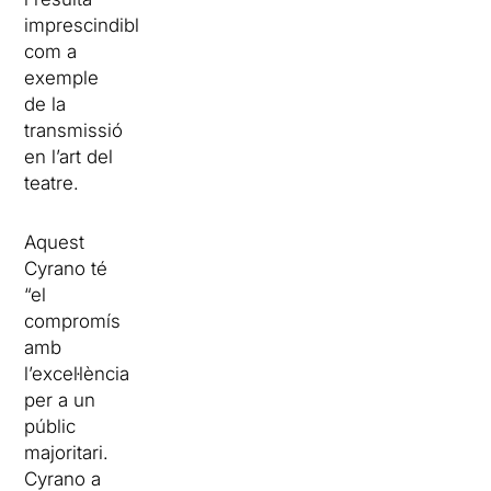
imprescindible
com a
exemple
de la
transmissió
en l’art del
teatre.
Aquest
Cyrano té
“el
compromís
amb
l’excel·lència
per a un
públic
majoritari.
Cyrano a