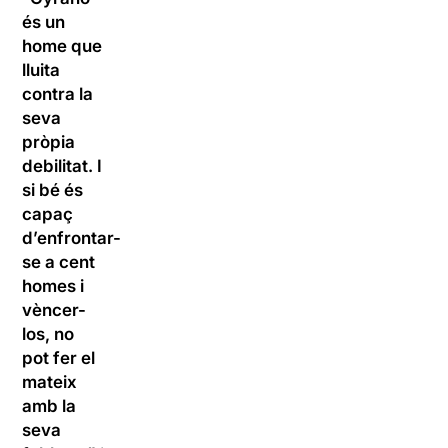
és un
home que
lluita
contra la
seva
pròpia
debilitat. I
si bé és
capaç
d’enfrontar-
se a cent
homes i
vèncer-
los, no
pot fer el
mateix
amb la
seva