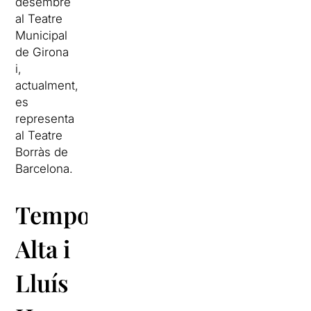
desembre
al Teatre
Municipal
de Girona
i,
actualment,
es
representa
al Teatre
Borràs de
Barcelona.
Temporada
Alta i
Lluís