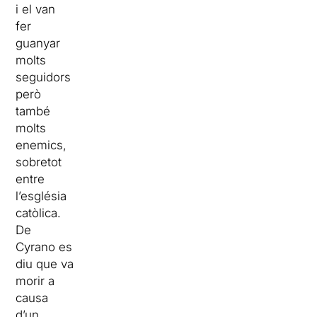
i el van
fer
guanyar
molts
seguidors
però
també
molts
enemics,
sobretot
entre
l’església
catòlica.
De
Cyrano es
diu que va
morir a
causa
d’un