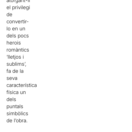
atorgant-li
el privilegi
de
convertir-
lo en un
dels pocs
herois
romàntics
‘lletjos i
sublims’,
fa de la
seva
característica
física un
dels
puntals
simbòlics
de l’obra.