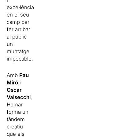
i
excel·lència
en el seu
camp per
fer arribar
al públic
un
muntatge
impecable.
Amb
Pau
Miró
i
Oscar
Valsecchi
,
Homar
forma un
tàndem
creatiu
que els