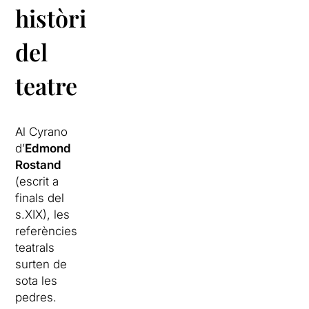
història
del
teatre
Al Cyrano
d’
Edmond
Rostand
(escrit a
finals del
s.XIX), les
referències
teatrals
surten de
sota les
pedres.