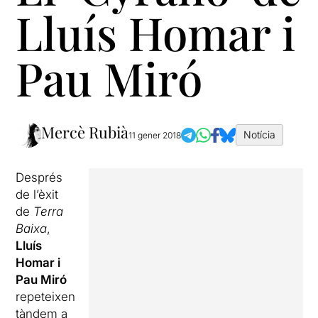
Lluís Homar i
Pau Miró
Mercè Rubià
Notícia
11 gener 2018
Després
de l’èxit
de
Terra
Baixa
,
Lluís
Homar i
Pau Miró
repeteixen
tàndem a