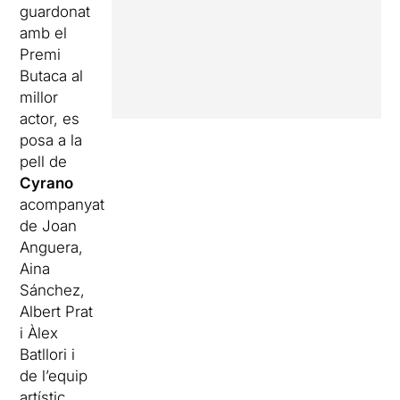
guardonat
amb el
Premi
Butaca al
millor
actor, es
posa a la
pell de
Cyrano
acompanyat
de Joan
Anguera,
Aina
Sánchez,
Albert Prat
i Àlex
Batllori i
de l’equip
artístic