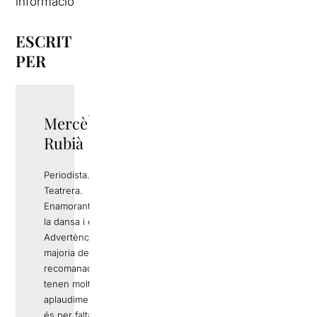
informació
ESCRIT
PER
Mercè
TWITTER
Rubià
Periodista.
Teatrera.
Enamorant-me de
la dansa i el circ.
Advertència: Si la
majoria de
recomanacions
tenen molts
aplaudiments no
és per falta de