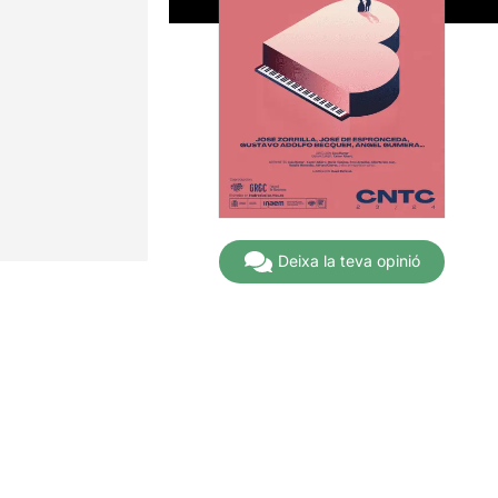
Deixa la teva opinió