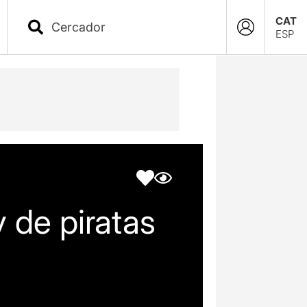
CAT
ESP
 de piratas