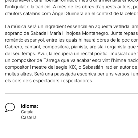
l’antiguitat o la tradició. A més de les obres d’aquests autors,
d’autors catalans com Àngel Guimerà en el context de la celebrac
La música serà un ingredient essencial en aquesta vetllada, am
soprano de Sabadell María Hinojosa Montenegro. Junts repas
romàntic espanyol, entre les quals hi haurà obres de la poc co
Cabrero, cantant, compositora, pianista, arpista i organista que
del seu temps. Avui, la recupera un recital poètic i musical q
un compositor de Tàrrega que va acabar escrivint l’himne nacio
compositor i mestre del segle XIX, o Sebastián Iradier, autor 
moltes altres. Serà una passejada escènica per uns versos i 
els cors dels espectadors i espectadores.
Idioma:
Català
Castellà