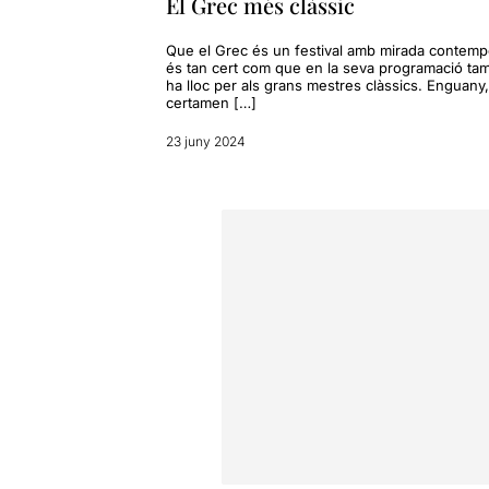
El Grec més clàssic
Que el Grec és un festival amb mirada contemp
és tan cert com que en la seva programació ta
ha lloc per als grans mestres clàssics. Enguany,
certamen […]
23 juny 2024