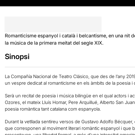
Romanticisme espanyol i català i belcantisme, en una nit 
la música de la primera meitat del segle XIX.
Sinopsi
La Compañía Nacional de Teatro Clásico, que des de l’any 2019 
un vespre dedicat al romanticisme en els àmbits de la poesia i 
Serà un recital de poesia i música bilingüe en el qual actors i a
Ozores, el mateix Lluís Homar, Pere Arquillué, Alberto San Juan
poesia romàntica tant catalana com espanyola.
Durant la vetllada sentireu versos de Gustavo Adolfo Bécquer,
que corresponen al moviment literari romàntic espanyol i que 
presentaven, una llibertat formal, a més d’una intensitat emoc