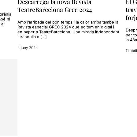
Descarrega la nova Revista
El G
TeatreBarcelona Grec 2024
trav
orània
forj
mbé hi
Amb l’arribada del bon temps i la calor arriba també la
 el
Revista especial GREC 2024 que editem en digital i
Despré
en paper a TeatreBarcelona. Una mirada independent
per to
i tranquila a […]
la 48a
4 juny 2024
11 abri