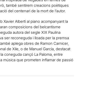
 però, també sentirem creacions poètiques
ió del centenari de la mort de l’autor.
b Xavier Albertí al piano acompanyant la
saran composicions del belcantisme
neguda autora del segle XIX Paulina
 va ser reconeguda i lloada per la premsa
ue també aplega obres de Ramon Carnicer,
nal de Xile, o de Manuel García, destacat
de la coneguda cançó La Paloma, entre
una música que prometen inflamar de passió