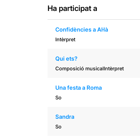
Ha participat a
Confidències a Al·là
Intèrpret
Qui ets?
Composició musical
Intèrpret
Una festa a Roma
So
Sandra
So