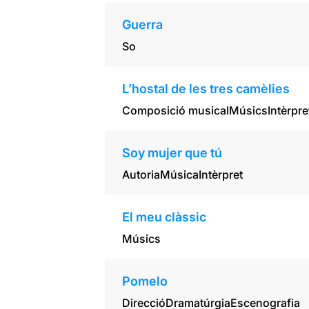
Guerra
So
L’hostal de les tres camèlies
Composició musical
Músics
Intèrpre
Soy mujer que tú
Autoria
Música
Intèrpret
El meu clàssic
Músics
Pomelo
Direcció
Dramatúrgia
Escenografia