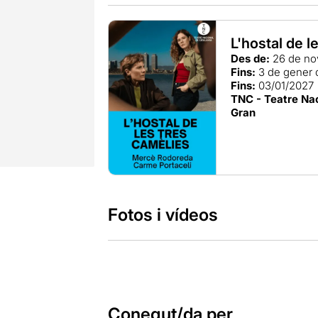
L'hostal de l
Des de:
26 de no
Fins:
3 de gener 
Fins:
03/01/2027
TNC - Teatre Nac
Gran
Fotos i vídeos
Conegut/da per