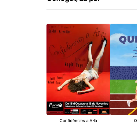
Confidències a Al·là
Q