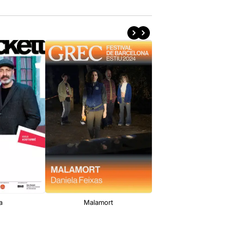
a
Malamort
La nostra parcel·