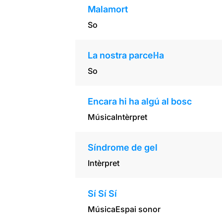
Malamort
So
La nostra parcel·la
So
Encara hi ha algú al bosc
Música
Intèrpret
Síndrome de gel
Intèrpret
Sí Sí Sí
Música
Espai sonor