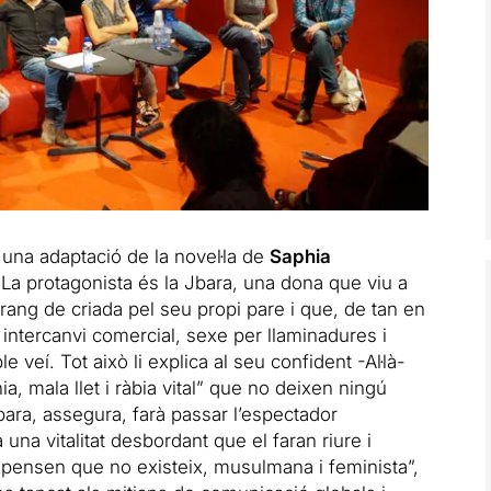
 una adaptació de la novel·la de
Saphia
 La protagonista és la Jbara, una dona que viu a
ang de criada pel seu propi pare i que, de tan en
r intercanvi comercial, sexe per llaminadures i
le veí. Tot això li explica al seu confident -Al·là-
, mala llet i ràbia vital” que no deixen ningú
Jbara, assegura, farà passar l’espectador
na vitalitat desbordant que el faran riure i
 pensen que no existeix, musulmana i feminista”,