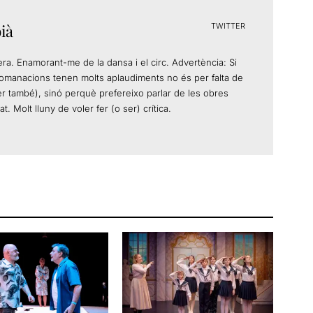
ià
TWITTER
era. Enamorant-me de la dansa i el circ. Advertència: Si
comanacions tenen molts aplaudiments no és per falta de
ser també), sinó perquè prefereixo parlar de les obres
. Molt lluny de voler fer (o ser) crítica.