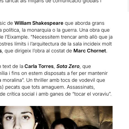
es tancat als mitjans de comunicació globals i
ssic de
William Shakespeare
que aborda grans
la política, la monarquia o la guerra.
Una obra que
a de l’Eixample. “Necessitem trencar amb allò que ja
res límits i l’arquitectura de la sala incideix molt
s
, que dirigeix l’obra al costat de
Marc Chornet
.
 text de la
Carla Torres
,
Sota Zero
, que
mília i fins on estem disposats a fer per mantenir
la moralina”. Un thriller amb tocs de vodevil que
tits) pecats que tots amaguem. Assassinats,
 crítica social i amb ganes de “tocar el voraviu”.