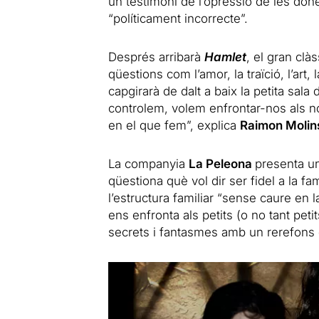
un testimoni de l’opressió de les don
“políticament incorrecte”.
Després arribarà
Hamlet
, el gran clà
qüestions com l’amor, la traïció, l’art, 
capgirarà de dalt a baix la petita sal
controlem, volem enfrontar-nos als nost
en el que fem”, explica
Raimon Molin
La companyia
La Peleona
presenta un
qüestiona què vol dir ser fidel a la fa
l’estructura familiar “sense caure en 
ens enfronta als petits (o no tant pe
secrets i fantasmes amb un rerefons de