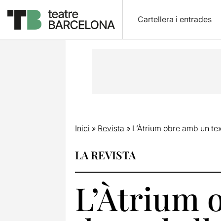
Cartellera i entrades
Inici
»
Revista
»
L’Àtrium obre amb un text 
LA REVISTA
L’Àtrium o