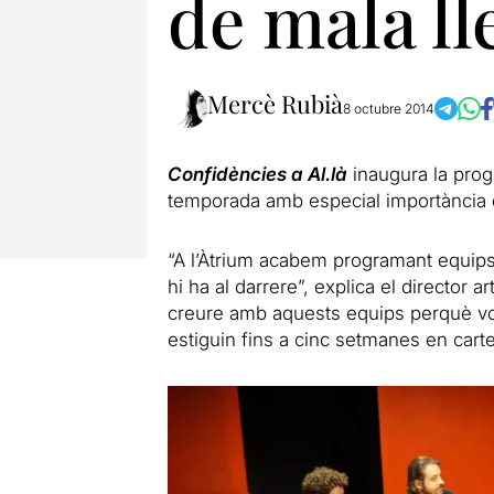
de mala ll
Mercè Rubià
8 octubre 2014
Confidències a Al.là
inaugura la pro
temporada amb especial importància 
“A l’Àtrium acabem programant equips
hi ha al darrere”, explica el director ar
creure amb aquests equips perquè vol
estiguin fins a cinc setmanes en cartel