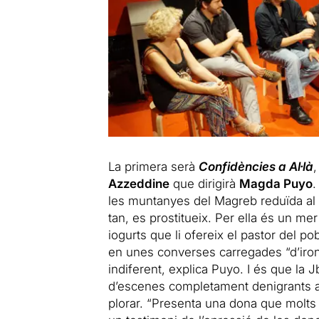
La primera serà
Confidències a Al·là
,
Azzeddine
que dirigirà
Magda Puyo
.
les muntanyes del Magreb reduïda al r
tan, es prostitueix. Per ella és un me
iogurts que li ofereix el pastor del pob
en unes converses carregades “d’ironia
indiferent, explica Puyo. I és que la 
d’escenes completament denigrants a u
plorar. “Presenta una dona que molts