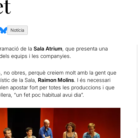
et
Notícia
gramació de la
Sala Atrium
, que presenta una
dels equips i les companyies.
, no obres, perquè creiem molt amb la gent que
tístic de la Sala,
Raimon Molins
. I és necessari
en apostar fort per totes les produccions i que
lera, “un fet poc habitual avui dia”.