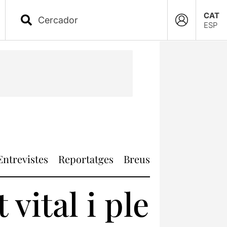
CAT
ESP
Entrevistes
Reportatges
Breus
vital i ple