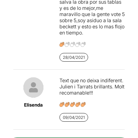
salva la obra por sus tablas
personatges. Així doncs, una
y es de lo mejor,me
aposta per reflexionar sobre
maravillo que la gente vote 5
el límit de la sobreprotecció,
sobre 5,soy asiduo a la sala
la violència de gènere i els
beckett y esto es lo mas flojo
animals de companyia.
en tiempo.
28/04/2021
Text que no deixa indiferent.
Julien i Tarrats brillants. Molt
recomanable!!!
Elisenda
09/04/2021