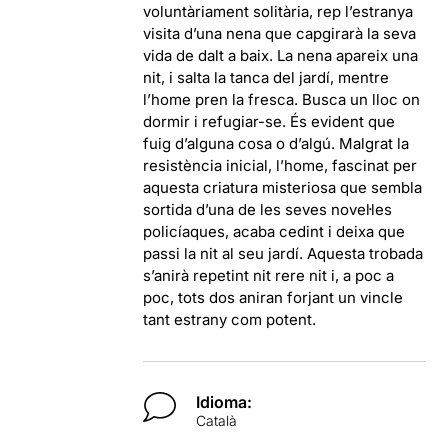
voluntàriament solitària, rep l’estranya
visita d’una nena que capgirarà la seva
vida de dalt a baix. La nena apareix una
nit, i salta la tanca del jardí, mentre
l’home pren la fresca. Busca un lloc on
dormir i refugiar-se. És evident que
fuig d’alguna cosa o d’algú. Malgrat la
resistència inicial, l’home, fascinat per
aquesta criatura misteriosa que sembla
sortida d’una de les seves novel·les
policíaques, acaba cedint i deixa que
passi la nit al seu jardí. Aquesta trobada
s’anirà repetint nit rere nit i, a poc a
poc, tots dos aniran forjant un vincle
tant estrany com potent.
Idioma:
Català