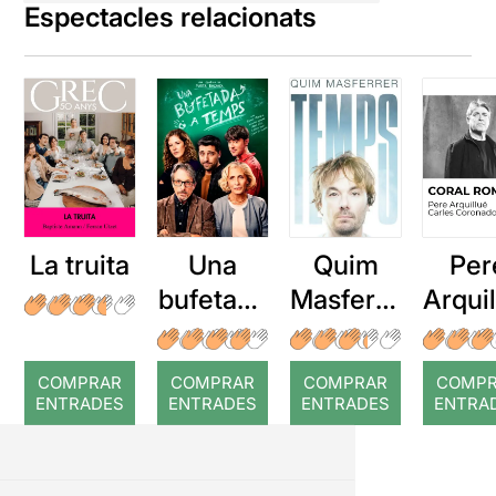
Espectacles relacionats
La truita
Una
Quim
Per
bufetada
Masferre
Arqui
a temps
r: Temps
: Cor
romp
COMPRAR
COMPRAR
COMPRAR
COMP
ENTRADES
ENTRADES
ENTRADES
ENTRA