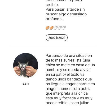
creíble.
Para pasar la tarde sin
Anna Tantull (escenografia),
buscar algo demasiado
Maria Domènech
profundo…
(il·luminació) i Judit Farrés
(espai sonor), fan un trident
esplèndid i un
gran
desplegament de
professionalitat en cuidar
29/04/2021
cada detall de la posada en
escena
. Els primers segons
de l'obra, a tall de pròleg
Partiendo de una situacion
d'allò que vindrà l'hora i
de lo mas surrealista (una
quart vinent, serveix per
chica se mete en casa de un
posar en context a
hombre y se queda a vivir
l'espectador i recrear una
en su patio) el texto va
atmosfera íntima a la
dando unos bandazos que
perfecció. Juntament amb
san
no llegue a engancharme en
silencis reals i treballats
ningun momento.La actriz
entre rèpliques, allunya
que interpreta a la chica
l'espectador de la ficció i el
esta muy forzada y es muy
posiciona en
off-side
entre
poco creible.Josep julian
la vida real i la d'aquells dos