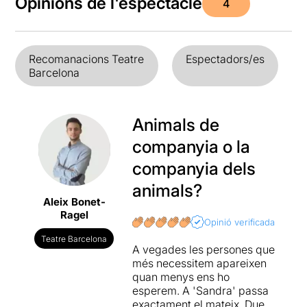
Opinions de l'espectacle
4
Recomanacions Teatre
Espectadors/es
Barcelona
Animals de
companyia o la
companyia dels
animals?
Aleix Bonet-
Ragel
Opinió verificada
Teatre Barcelona
A vegades les persones que
més necessitem apareixen
quan menys ens ho
esperem. A 'Sandra' passa
exactament el mateix. Dues