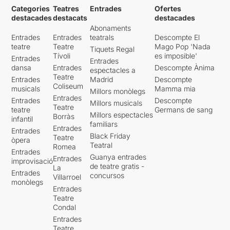
Categories
Teatres
Entrades
Ofertes
destacades
destacats
destacades
Abonaments
Entrades
Entrades
teatrals
Descompte El
teatre
Teatre
Mago Pop 'Nada
Tiquets Regal
Tívoli
es imposible'
Entrades
Entrades
dansa
Entrades
Descompte Ànima
espectacles a
Teatre
Entrades
Madrid
Descompte
Coliseum
musicals
Mamma mia
Millors monòlegs
Entrades
Entrades
Descompte
Millors musicals
Teatre
teatre
Germans de sang
Millors espectacles
Borràs
infantil
familiars
Entrades
Entrades
Black Friday
Teatre
òpera
Teatral
Romea
Entrades
Guanya entrades
Entrades
improvisació
de teatre gratis -
La
Entrades
concursos
Villarroel
monòlegs
Entrades
Teatre
Condal
Entrades
Teatre