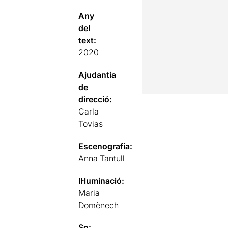
Any
del
text:
2020
Ajudantia
de
direcció:
Carla
Tovias
Escenografia:
Anna Tantull
Il·luminació:
Maria
Domènech
So: