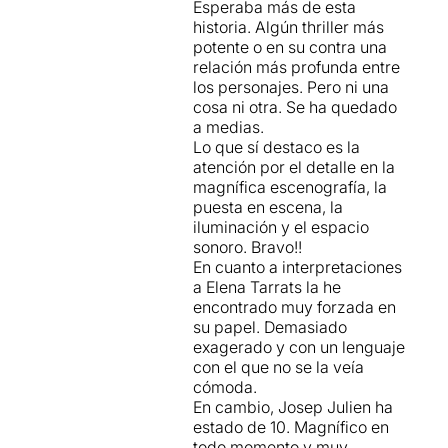
Esperaba más de esta
a poc a poc aniran teixint
historia. Algún thriller más
una relació d'amor-odi
potente o en su contra una
sembrada a base de petites
relación más profunda entre
discussions i converses que
los personajes. Pero ni una
desmantellaran el passat
cosa ni otra. Se ha quedado
amagat d'ella, la Sandra.
a medias.
D'ell ben poc sabrem, ni el
Lo que sí destaco es la
nom. Tot i que aparenta ser
atención por el detalle en la
un home amb poques bones
magnífica escenografía, la
experiències recollides al
puesta en escena, la
llarg de la vida, mostra la
iluminación y el espacio
bondat i la negativa
sonoro. Bravo!!
sobreprotecció amb algú
En cuanto a interpretaciones
que tot just coneix.
Tant ell
a Elena Tarrats la he
com ella tenen els seus
encontrado muy forzada en
defectes que esquitxen la
su papel. Demasiado
cara bona de la seva
exagerado y con un lenguaje
personalitat
i que destapa
con el que no se la veía
una batalla per part de
cómoda.
Sandra amb el sentiment de
En cambio, Josep Julien ha
culpabilitat com a arma i per
estado de 10. Magnífico en
part d'ell escudant-se amb
todo momento y muy
els seus relats ficticis.