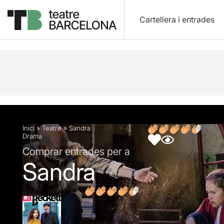
Cartellera i entrades
Descripció
Fitxa artística
Fotos i vídeos
Opin
Inici
»
Teatre
»
Sandra
Drama
Comprar entrades per a
Sandra