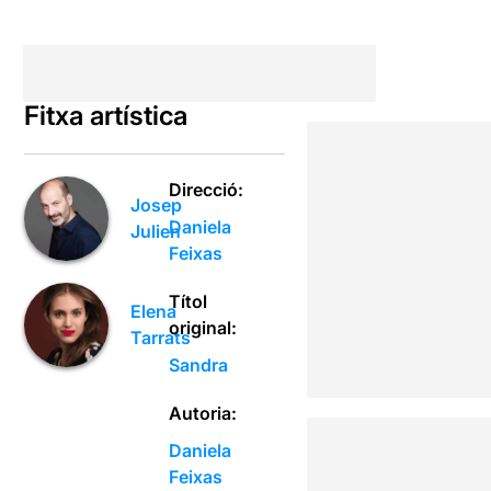
Fitxa artística
Direcció:
Josep
Daniela
Julien
Feixas
Títol
Elena
original:
Tarrats
Sandra
Autoria:
Daniela
Feixas