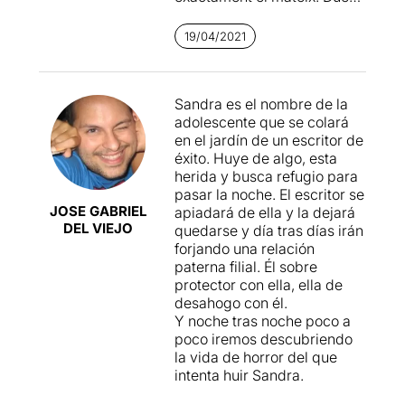
històries desconegudes que
es creuen i creen un vincle
19/04/2021
totalment complementari
l'un per l'altre. Un diàleg a
dues bandes que
Sandra es el nombre de la
s'emmarca dins del cicle
adolescente que se colará
"#JoTambé" dedicat a la
en el jardín de un escritor de
visió de la societat de la
éxito. Huye de algo, esta
violència de gènere. En
herida y busca refugio para
aquest cas,
Daniela Feixas
pasar la noche. El escritor se
ens proposa un text cuidat,
JOSE GABRIEL
apiadará de ella y la dejará
delicat i a la vegada
DEL VIEJO
quedarse y día tras días irán
afortunadament poc
forjando una relación
morbós
. Allunyat de totes
paterna filial. Él sobre
aquelles ficcions
protector con ella, ella de
sensacionalistes i on el
desahogo con él.
detall i la dramatúrgia posen
Y noche tras noche poco a
llum a la foscor (amb el
poco iremos descubriendo
permís de Carles Porta).
la vida de horror del que
intenta huir Sandra.
Si bé Sandra i l'escriptor són
dos perfectes desconeguts,