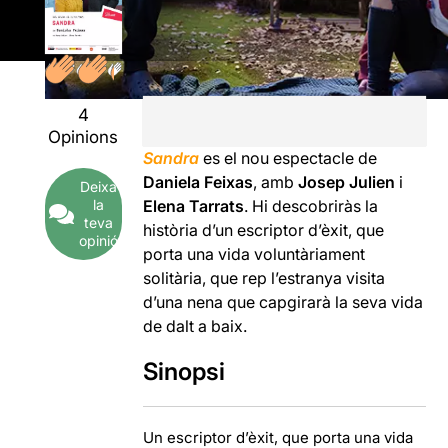
4
Opinions
Sandra
es el nou espectacle de
Daniela Feixas
, amb
Josep Julien
i
Deixa
Elena Tarrats
. Hi descobriràs la
la
teva
història d’un escriptor d’èxit, que
opinió
porta una vida voluntàriament
solitària, que rep l’estranya visita
d’una nena que capgirarà la seva vida
de dalt a baix.
Sinopsi
Un escriptor d’èxit, que porta una vida