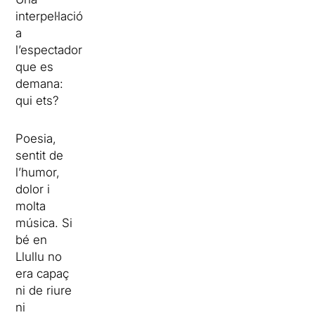
interpel·lació
a
l’espectador
que es
demana:
qui ets?
Poesia,
sentit de
l’humor,
dolor i
molta
música. Si
bé en
Llullu no
era capaç
ni de riure
ni