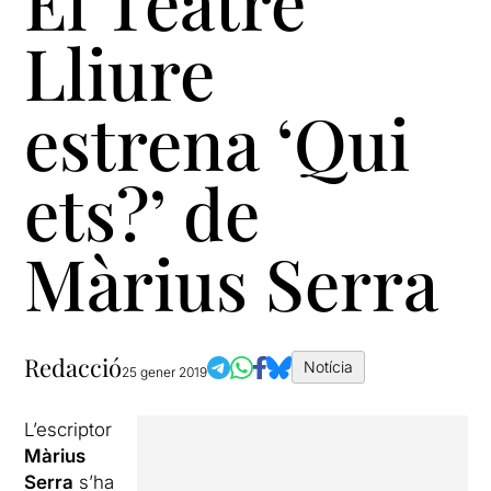
El Teatre
Lliure
estrena ‘Qui
ets?’ de
Màrius Serra
Redacció
Notícia
25 gener 2019
L’escriptor
Màrius
Serra
s’ha