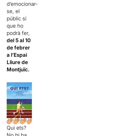
d’emocionar-
se, el
públic sí
que ho
podrà fer,
del 5 al 10
de febrer
a l’Espai
Lliure de
Montjuïc.
Qui ets?
No hi ha