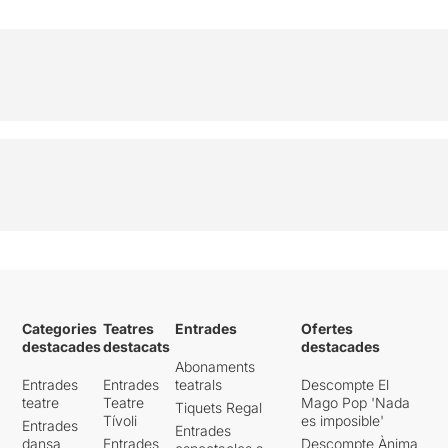
Categories
Teatres
Entrades
Ofertes
destacades
destacats
destacades
Abonaments
Entrades
Entrades
teatrals
Descompte El
teatre
Teatre
Mago Pop 'Nada
Tiquets Regal
Tívoli
es imposible'
Entrades
Entrades
dansa
Entrades
Descompte Ànima