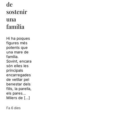
de
Barcelona
replantejar
sostenir
tota una
La música
una
vida
tornarà a
família
omplir la casa
dels Von
Sol, platja,
Trapp.
còctels i un
Hi ha poques
Sonrisas y
resort
figures més
lágrimas, un
paradisíac.
potents que
dels grans
L’escenari
una mare de
clàssics de la
sembla perfecte
família.
història del
per
Sovint, encara
teatre musical,
desconnectar
són elles les
arribarà al
de la rutina,
principals
Teatre Apolo
però una
encarregades
del 17 al […]
conversa
de vetllar pel
inoportuna pot
benestar dels
27 juliol 2026
convertir unes
fills, la parella,
vacances entre
els pares…
amics en una
Milers de […]
revisió completa
de […]
Fa 6 dies
28 juliol 2026