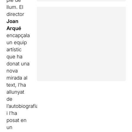
ple de
llum. El
director
Joan
Arqué
encapçala
un equip
artístic
que ha
donat una
nova
mirada al
text, l’ha
allunyat
de
l’autobiografia
i l’ha
posat en
un