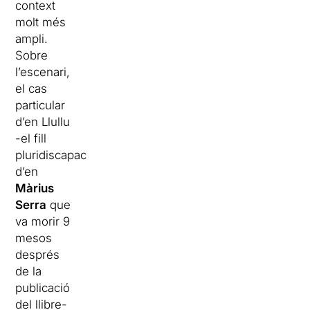
context
molt més
ampli.
Sobre
l’escenari,
el cas
particular
d’en Llullu
-el fill
pluridiscapacitat
d’en
Màrius
Serra
que
va morir 9
mesos
després
de la
publicació
del llibre-