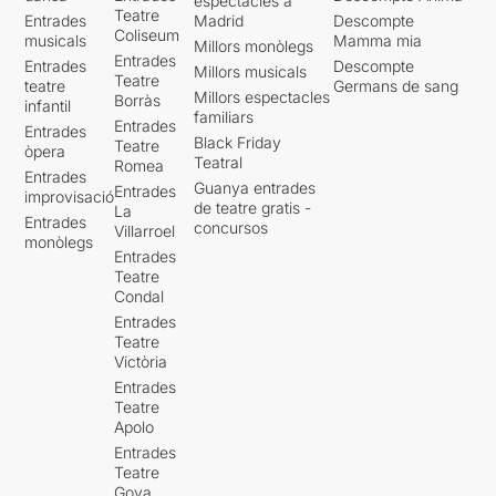
espectacles a
Teatre
Entrades
Madrid
Descompte
Coliseum
musicals
Mamma mia
Millors monòlegs
Entrades
Entrades
Descompte
Millors musicals
Teatre
teatre
Germans de sang
Millors espectacles
Borràs
infantil
familiars
Entrades
Entrades
Black Friday
Teatre
òpera
Teatral
Romea
Entrades
Guanya entrades
Entrades
improvisació
de teatre gratis -
La
Entrades
concursos
Villarroel
monòlegs
Entrades
Teatre
Condal
Entrades
Teatre
Victòria
Entrades
Teatre
Apolo
Entrades
Teatre
Goya