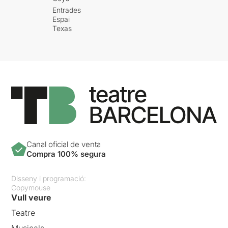
Entrades
Espai
Texas
Canal oficial de venta
Compra 100% segura
Disseny i programació:
Copymouse
Vull veure
Teatre
Musicals