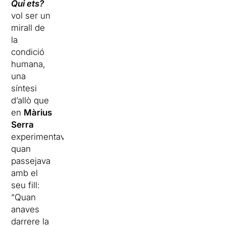
Qui ets?
vol ser un
mirall de
la
condició
humana,
una
síntesi
d’allò que
en
Màrius
Serra
experimentava
quan
passejava
amb el
seu fill:
“Quan
anaves
darrere la