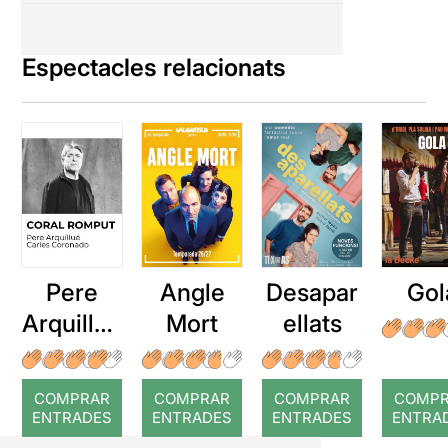
Espectacles relacionats
Pere
Angle
Desapar
Gol
Arquillué
Mort
ellats
: Coral
romput
COMPRAR
COMPRAR
COMPRAR
COMP
ENTRADES
ENTRADES
ENTRADES
ENTRA