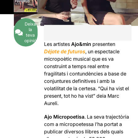
Deixa
la
teva
opinió
Les artistes
Ajo&min
presenten
Déjate de futuros
, un espectacle
micropoètic musical que es va
construint a temps real entre
fragilitats i contundències a base de
conjuntures definitives i amb la
volatilitat de la certesa. “Qui ha vist el
present, tot ho ha vist” deia Marc
Aureli.
Ajo Micropoetisa
. La seva trajectòria
com a micropoetessa l’ha portat a
publicar diversos llibres dels quals