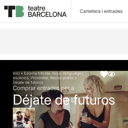
Cartellera i entrades
Descripció
Fitxa artística
Inici
»
Escena híbrida
,
Nous llenguatges
escènics
,
Proximitat
,
Recital poètic
»
Déjate de futuros
Comprar entrades per a
Déjate de futuros