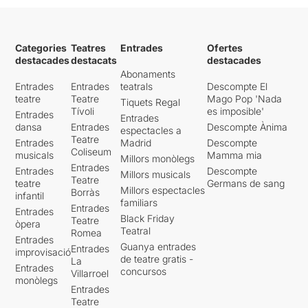
Categories
Teatres
Entrades
Ofertes
destacades
destacats
destacades
Abonaments
Entrades
Entrades
teatrals
Descompte El
teatre
Teatre
Mago Pop 'Nada
Tiquets Regal
Tívoli
es imposible'
Entrades
Entrades
dansa
Entrades
Descompte Ànima
espectacles a
Teatre
Entrades
Madrid
Descompte
Coliseum
musicals
Mamma mia
Millors monòlegs
Entrades
Entrades
Descompte
Millors musicals
Teatre
teatre
Germans de sang
Millors espectacles
Borràs
infantil
familiars
Entrades
Entrades
Black Friday
Teatre
òpera
Teatral
Romea
Entrades
Guanya entrades
Entrades
improvisació
de teatre gratis -
La
Entrades
concursos
Villarroel
monòlegs
Entrades
Teatre