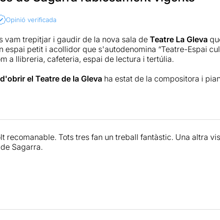
Opinió verificada
 vam trepitjar i gaudir de la nova sala de
Teatre
La Gleva
que
n espai petit i acollidor que s'autodenomina “Teatre-Espai cul
 a llibreria, cafeteria, espai de lectura i tertúlia.
 d'obrir el Teatre de la Gleva
ha estat de la compositora i pia
 de llums
Rafa Puig-Samper
, el productor
Juli Modesto
i el 
de programar el Teatre de la Gleva és
Júlia Simó Puyo
.
 AQUÍ A DEIXAR LES COSES CLARES
, és un espectacle int
ó
i
Clara Manyós
) i un clarinetista (
Jordi Cornudella
) que han
 recomanable. Tots tres fan un treball fantàstic. Una altra visió
 direcció és d'en
Jordi Oriol
.
 de Sagarra.
rprets són al funeral de l'escriptor, una foto presideix la sala.
 esperen en un racó a què tots els assistents ocupin els seus 
en honor del difunt, en Jordi toca el clarinet, la Clara l'acord
erò el que semblava un acte seriós, esdevé una altra cosa. E
nes paraules, no s'aixeca ningú, i ho fan ells, entrebancant-s
n de seguir.