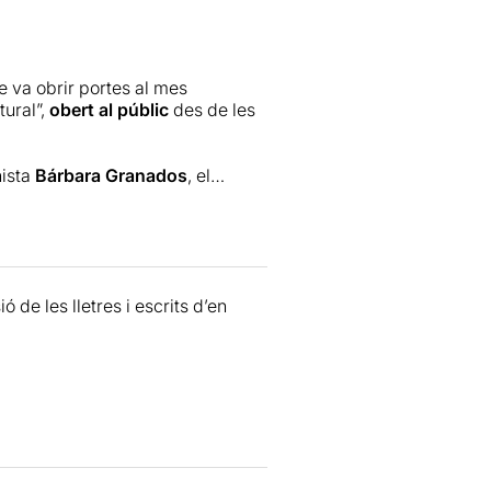
 va obrir portes al mes
tural”,
obert al públic
des de les
nista
Bárbara Granados
, el
periodista
Albert de la Torre
. La
erpretat per dues actrius (
Blanca
 volgut parlar de
Josep María de
 de les lletres i escrits d’en
 Al davant, una urna amb les
llocs. Formalment, interpreten una
ió i la Blanca una peculiar
n acabar la cançó esperen que
e amb les paraules i sense saber