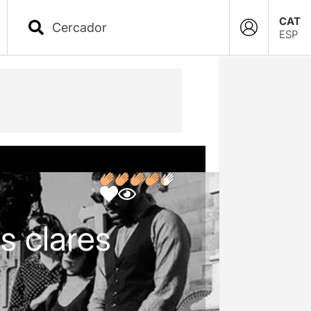
CAT
ESP
s clares