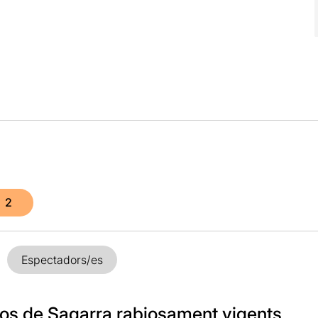
2
Espectadors/es
tos de Sagarra rabiosament vigents