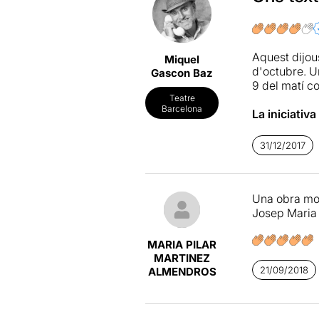
Aquest dijous
Miquel
d'octubre. U
Gascon Baz
9 del matí com
Teatre
Barcelona
La iniciativa
dissenyador
responsable 
31/12/2017
HEM VINGUT
García-Llad
Una obra molt
Sagarra
. La
Josep Maria
Els tres intè
cendres. Ells
MARIA PILAR
peça musical 
MARTINEZ
percussió, p
21/09/2018
ALMENDROS
algú digui u
quin guió ha