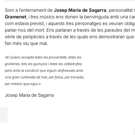
Som a l’enterrament de
Josep Maria de Sagarra
, personalitat
Gramenet
, i tres músics ens donen la benvinguda amb una cançó
com estava previst, i aquests tres personatges es veuran obliga
parlar-nos del mort. Ens parlaran a través de les paraules del 
sèrie de peripècies a través de les quals ens demostraran que e
fan més viu que mai.
«El públic accepta totes les procacitats, totes les
grolleries, tots els guinyols i totes les catàstrofes;
però amb la condició que siguin disfressats amb
una gran cullerada de mel, per falsa, per tronada,
per imbècil que sigui.»
Josep Maria de Sagarra