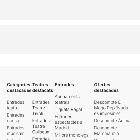
Categories
Teatres
Entrades
Ofertes
destacades
destacats
destacades
Abonaments
Entrades
Entrades
teatrals
Descompte El
teatre
Teatre
Mago Pop 'Nada
Tiquets Regal
Tívoli
es imposible'
Entrades
Entrades
dansa
Entrades
Descompte Ànima
espectacles a
Teatre
Entrades
Madrid
Descompte
Coliseum
musicals
Mamma mia
Millors monòlegs
Entrades