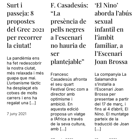
Surt i
F. Casadesús:
‘El Nino’
passeja: 8
“La
aborda l’abús
propostes
presència de
sexual
del Grec 2021
pells negres
infantil en
per recorrer
a l’escenari
l’àmbit
la ciutat!
no hauria de
familiar, a
ser
l’Escenari
La pandèmia ens
plantejable”
Joan Brossa
ha fet redescobrir
la nostra ciutat,
més relaxada i més
Francesc
La companyia La
guapa que mai.
Casadesús afronta
Salamandra
L’urbanisme tàctic
el seu quart
s’instal·la a
ha desplaçat els
Festival Grec com a
l’Escenari Joan
cotxes de molts
director amb
Brossa per
carrers i ens ha
optimisme i
presentae a partir
regalat una […]
ambició. En
del 17 de març, i
aquesta edició
fins al 4 d’abril, El
7 juny 2021
proposa un viatge
Nino. El muntatge
a l’Àfrica a través
parteix de la
de la seva cultura,
traducció de Joan
amb […]
[…]