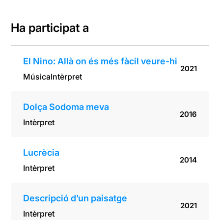
hi
Ha participat a
El Nino: Allà on és més fàcil veure-hi
2021
Música
Intèrpret
Dolça Sodoma meva
2016
Intèrpret
Lucrècia
2014
Intèrpret
Descripció d’un paisatge
2021
Intèrpret