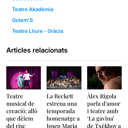
Teatre Akadèmia
Golem'S
Teatre Lliure - Gràcia
Articles relacionats
Teatre
La Beckett
Àlex Rigola
musical de
estrena una
parla d’amor
creació: allò
temporada
i teatre amb
que dèiem
homenatge a
‘La gavina’
del risc
Josep Maria
de Txèkhov a