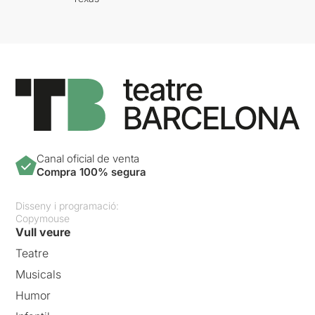
Canal oficial de venta
Compra 100% segura
Disseny i programació:
Copymouse
Vull veure
Teatre
Musicals
Humor