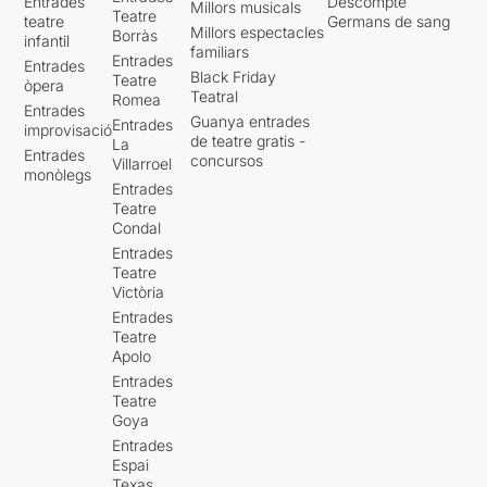
Entrades
Descompte
Millors musicals
Teatre
teatre
Germans de sang
Millors espectacles
Borràs
infantil
familiars
Entrades
Entrades
Black Friday
Teatre
òpera
Teatral
Romea
Entrades
Guanya entrades
Entrades
improvisació
de teatre gratis -
La
Entrades
concursos
Villarroel
monòlegs
Entrades
Teatre
Condal
Entrades
Teatre
Victòria
Entrades
Teatre
Apolo
Entrades
Teatre
Goya
Entrades
Espai
Texas