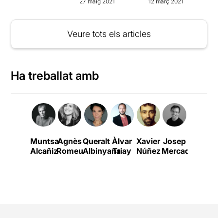
27 maig 2021
12 març 2021
Veure tots els articles
Ha treballat amb
Muntsa
Agnès
Queralt
Àlvar
Xavier
Josep
William
Alcañiz
Romeu
Albinyana
Triay
Núñez
Mercadal
Shakes