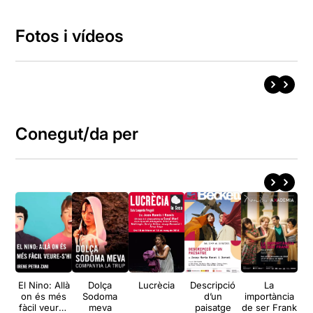
Fotos i vídeos
Conegut/da per
El Nino: Allà
Dolça
Lucrècia
Descripció
La
on és més
Sodoma
d’un
importància
fr
fàcil veure-
meva
paisatge
de ser Frank