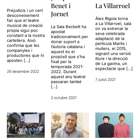
Benet i
La Villarroel
Prejudicis i un cert
Jornet
desconeixement
Àlex Rigola torna
fan que el teatre
a La Villarroel, sala
musical de creació
La Sala Beckett ha
on va estrenar la
pròpia sigui poc
apostat
seva celebrada
constant a la nostra
tradicionalment per
adaptació de la
cartellera. Això
donar suport a
pel·lícula Marits i
confirma que les
l’autoria catalana i
mullers, el 2015,
companyies i
aquest és el
signant una versió
productores que hi
propòsit que s’ha
lliure i la direcció
aposten […]
fixat per la
de La gavina, un
temporada 2021-
espectacle que […]
29 desembre 2022
2022. Durant
aquest any teatral
7 juliol 2021
passaran també
[…]
2 octubre 2021