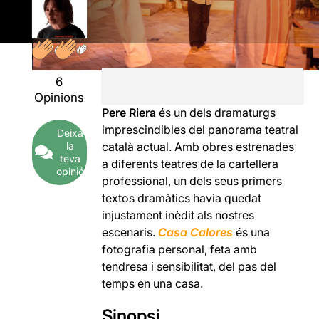
6
Opinions
Pere Riera
és un dels dramaturgs
imprescindibles del panorama teatral
Deixa
la
català actual. Amb obres estrenades
teva
a diferents teatres de la cartellera
opinió
professional, un dels seus primers
textos dramàtics havia quedat
injustament inèdit als nostres
escenaris.
Casa Calores
és una
fotografia personal, feta amb
tendresa i sensibilitat, del pas del
temps en una casa.
Sinopsi