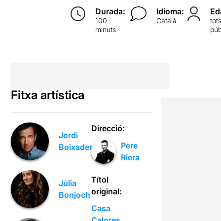
Durada:
Idioma:
Ed
100
Català
tot
minuts
púb
Fitxa artística
Direcció:
Jordi
Pere
Boixaderas
Riera
Títol
Júlia
original:
Bonjoch
Casa
Calores