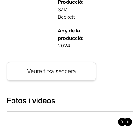
Producció:
Sala
Beckett
Any de la
producció:
2024
Veure fitxa sencera
Fotos i vídeos