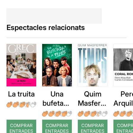
Espectacles relacionats
La truita
Una
Quim
Per
bufetada
Masferre
Arqui
a temps
r: Temps
: Cor
romp
COMPRAR
COMPRAR
COMPRAR
COMP
ENTRADES
ENTRADES
ENTRADES
ENTRA