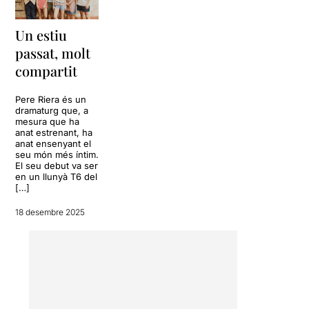
Un estiu
passat, molt
compartit
Pere Riera és un
dramaturg que, a
mesura que ha
anat estrenant, ha
anat ensenyant el
seu món més íntim.
El seu debut va ser
en un llunyà T6 del
[…]
18 desembre 2025