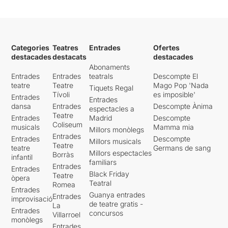
Categories
Teatres
Entrades
Ofertes
destacades
destacats
destacades
Abonaments
Entrades
Entrades
teatrals
Descompte El
teatre
Teatre
Mago Pop 'Nada
Tiquets Regal
Tívoli
es imposible'
Entrades
Entrades
dansa
Entrades
Descompte Ànima
espectacles a
Teatre
Entrades
Madrid
Descompte
Coliseum
musicals
Mamma mia
Millors monòlegs
Entrades
Entrades
Descompte
Millors musicals
Teatre
teatre
Germans de sang
Millors espectacles
Borràs
infantil
familiars
Entrades
Entrades
Black Friday
Teatre
òpera
Teatral
Romea
Entrades
Guanya entrades
Entrades
improvisació
de teatre gratis -
La
Entrades
concursos
Villarroel
monòlegs
Entrades