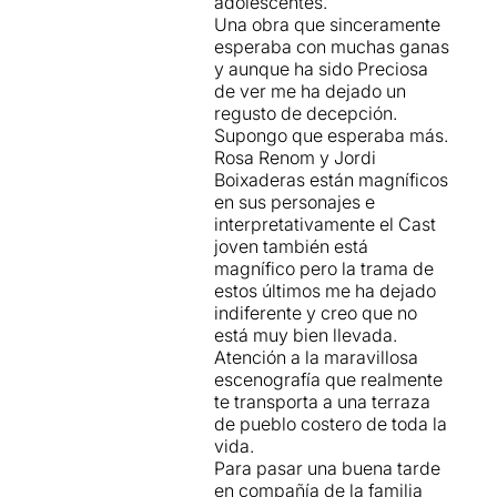
adolescentes.
testimonis o els narradors
Una obra que sinceramente
involuntaris de tot el que ha
esperaba con muchas ganas
de succeir. El fet que s’hagi
y aunque ha sido Preciosa
escollit a dos esplèndids
de ver me ha dejado un
veterans com
Rosa Renom
i
regusto de decepción.
Jordi Boixaderas
per
Supongo que esperaba más.
interpretar aquests
Rosa Renom y Jordi
personatges encara
Boixaderas están magníficos
engrandeix més la distància,
en sus personajes e
ja que per bé que ho facin
interpretativamente el Cast
els quatre joves (
Emma
joven también está
Arquillué
,
Júlia Bonjoch
,
magnífico pero la trama de
Arnau Comas
i
Eudald
estos últimos me ha dejado
Font
) hi ha un tema
indiferente y creo que no
d’experiència –i fins i tot de
está muy bien llevada.
ritme intern- que no acaba
Atención a la maravillosa
d’encaixar del tot.
escenografía que realmente
te transporta a una terraza
Tot i que s’hagués pogut
de pueblo costero de toda la
treure més partit a una
vida.
trama com aquesta, podem
Para pasar una buena tarde
assegurar que
Casa
en compañía de la familia
Calores
funciona en molts