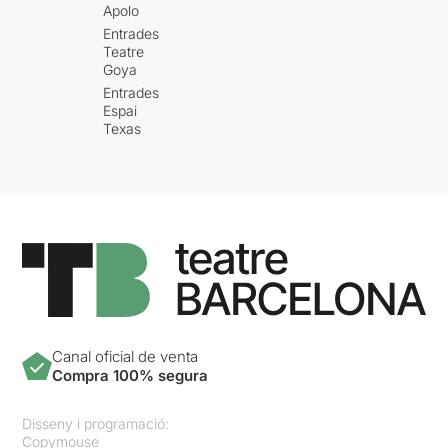
Ha estat tota una
Apolo
experiència.
Entrades
Teatre
Goya
Entrades
Espai
Texas
Canal oficial de venta
Compra 100% segura
Disseny i programació:
Copymouse