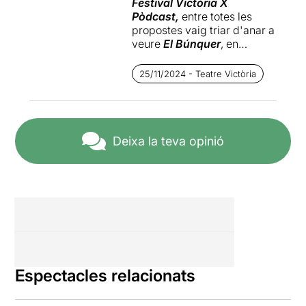
Festival Victòria X
Pòdcast,
entre totes les
propostes vaig triar d'anar a
veure
El Búnquer
, en
aquesta 2a edició he triat
El
llindar
(primera vegada que
25/11/2024 - Teatre Victòria
es fa en directe) en un
episodi especial, que no ha
estat enregistrat, i que ha
tingut com a convidat l'actor
David Verdaguer
, que ha
Deixa la teva opinió
acceptat d'anar sense saber
què passarà.
El llindar
és un pòdcast que
a casa ens agrada molt.
El llindar
ens fa viatjar a un
altre món. Un món estrany,
Espectacles relacionats
sorprenent, un lloc més enllà
de la realitat que coneixem,
un món impossible on es