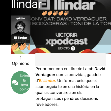
llindar
1
Opinions
Per primer cop en directe i amb
David
Verdaguer
com a convidat, gaudeix
Deixa
la
d’
El llindar.
Un format únic que et
teva
submergeix te en una història en la
opinió
qual us convertireu en els
protagonistes i pendreu decisions
reveladores.