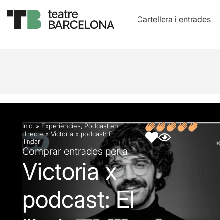
Cartellera i entrades
Descripció
Fitxa artística
Opinions
Inici
»
Experiències
,
Pòdcast en
directe
»
Victoria x podcast: El
llindar
Comprar entrades per a
Victoria x
podcast: El