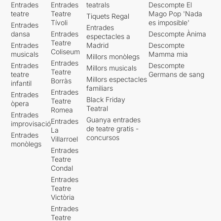
Entrades
Entrades
teatrals
Descompte El
Després en David ha
teatre
Teatre
Mago Pop 'Nada
Tiquets Regal
explicat com ha viscut
Tívoli
es imposible'
Entrades
Entrades
aquesta experiència.
dansa
Entrades
Descompte Ànima
espectacles a
Teatre
Entrades
Madrid
Descompte
La felicitat, la infelicitat,
Coliseum
musicals
Mamma mia
Millors monòlegs
l'angoixa, l'autoestima, les
Entrades
Entrades
Descompte
Millors musicals
pors, la salut mental, les
Teatre
teatre
Germans de sang
xarxes socials, les teràpies,
Millors espectacles
Borràs
infantil
són alguns dels temes que
familiars
Entrades
Entrades
se n'ha parlat.
Black Friday
Teatre
òpera
Teatral
Romea
Entrades
Personatges que han
Guanya entrades
Entrades
improvisació
intervingut en aquest relat:
de teatre gratis -
La
Entrades
el narrador, la representant,
concursos
Villarroel
monòlegs
la psicòloga, la Mia, en
Entrades
Miquel, en Ramon, la
Teatre
terapeuta, un metge i la
Condal
directora del centre
Entrades
terapèutic.
Teatre
Victòria
M'ho he passat genial!
Entrades
Teatre