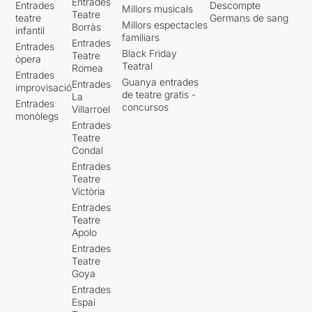
Entrades
Entrades
Descompte
Millors musicals
Teatre
teatre
Germans de sang
Millors espectacles
Borràs
infantil
familiars
Entrades
Entrades
Black Friday
Teatre
òpera
Teatral
Romea
Entrades
Guanya entrades
Entrades
improvisació
de teatre gratis -
La
Entrades
concursos
Villarroel
monòlegs
Entrades
Teatre
Condal
Entrades
Teatre
Victòria
Entrades
Teatre
Apolo
Entrades
Teatre
Goya
Entrades
Espai