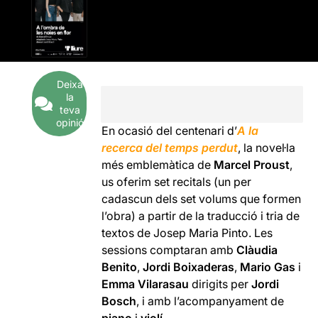
Deixa
la
teva
opinió
En ocasió del centenari d’
A la
recerca del temps perdut
, la novel·la
més emblemàtica de
Marcel Proust
,
us oferim set recitals (un per
cadascun dels set volums que formen
l’obra) a partir de la traducció i tria de
textos de Josep Maria Pinto. Les
sessions comptaran amb
Clàudia
Benito
,
Jordi Boixaderas
,
Mario Gas
i
Emma Vilarasau
dirigits per
Jordi
Bosch
, i amb l’acompanyament de