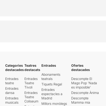
Categories
Teatres
Entrades
Ofertes
destacades
destacats
destacades
Abonaments
Entrades
Entrades
teatrals
Descompte El
teatre
Teatre
Mago Pop 'Nada
Tiquets Regal
Tívoli
es imposible'
Entrades
Entrades
dansa
Entrades
Descompte Ànima
espectacles a
Teatre
Entrades
Madrid
Descompte
Coliseum
musicals
Mamma mia
Millors monòlegs