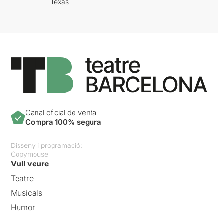
Texas
Canal oficial de venta
Compra 100% segura
Disseny i programació:
Copymouse
Vull veure
Teatre
Musicals
Humor