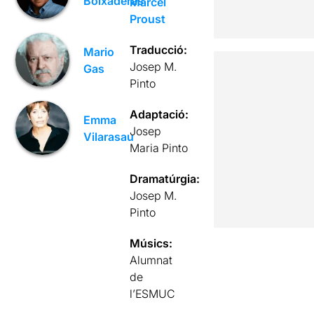
Boixaderas
Marcel
Proust
Traducció:
Mario
Josep M.
Gas
Pinto
Adaptació:
Emma
Josep
Vilarasau
Maria Pinto
Dramatúrgia:
Josep M.
Pinto
Músics:
Alumnat
de
l’ESMUC