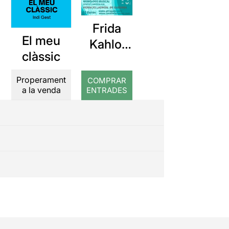
Frida
El meu
Kahlo,
clàssic
las
cartas
Properament
COMPRAR
prohibid
a la venda
ENTRADES
as