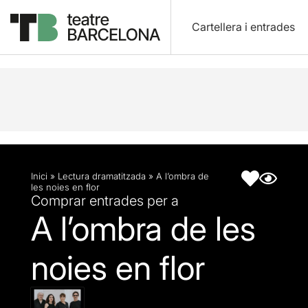
Cartellera i entrades
Descripció
Fitxa artística
Articles
Inici
»
Lectura dramatitzada
»
A l’ombra de
les noies en flor
Comprar entrades per a
A l’ombra de les
noies en flor