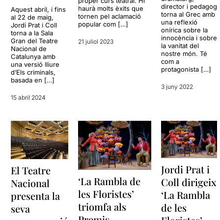
proper curs teatral. Hi
director i pedagog
haurà molts èxits que
Aquest abril, i fins
torna al Grec amb
tornen pel aclamació
al 22 de maig,
una reflexió
popular com […]
Jordi Prat i Coll
onírica sobre la
torna a la Sala
innocència i sobre
Gran del Teatre
21 juliol 2023
la vanitat del
Nacional de
nostre món. Té
Catalunya amb
com a
una versió lliure
protagonista […]
d’Els criminals,
basada en […]
3 juny 2022
15 abril 2024
Jordi Prat i
El Teatre
‘La Rambla de
Coll dirigeix
Nacional
les Floristes’
‘La Rambla
presenta la
triomfa als
de les
seva
Premis