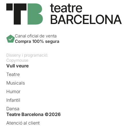
Canal oficial de venta
Compra 100% segura
Disseny i programació:
Copymouse
Vull veure
Teatre
Musicals
Humor
Infantil
Dansa
Teatre Barcelona ©2026
Atenció al client