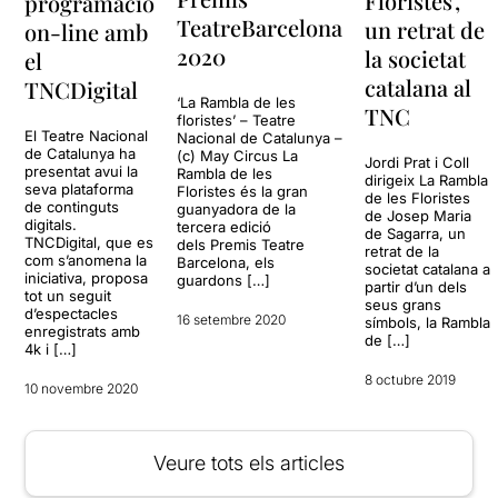
Floristes’,
programació
TeatreBarcelona
un retrat de
on-line amb
2020
la societat
el
catalana al
TNCDigital
‘La Rambla de les
TNC
floristes’ – Teatre
El Teatre Nacional
Nacional de Catalunya –
de Catalunya ha
(c) May Circus La
Jordi Prat i Coll
presentat avui la
Rambla de les
dirigeix La Rambla
seva plataforma
Floristes és la gran
de les Floristes
de continguts
guanyadora de la
de Josep Maria
digitals.
tercera edició
de Sagarra, un
TNCDigital, que es
dels Premis Teatre
retrat de la
com s’anomena la
Barcelona, els
societat catalana a
iniciativa, proposa
guardons […]
partir d’un dels
tot un seguit
seus grans
d’espectacles
16 setembre 2020
símbols, la Rambla
enregistrats amb
de […]
4k i […]
8 octubre 2019
10 novembre 2020
Veure tots els articles