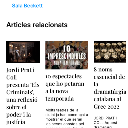
Sala Beckett
Articles relacionats
8 noms
Jordi Prat i
10 espectacles
essencial de
Coll
que ho petaran
la
presenta ‘Els
a la nova
dramatúrgia
Criminals’,
temporada
catalana al
una reflexió
Grec 2022
sobre el
Molts teatres de la
poder i la
ciutat ja han començat a
JORDI PRAT I
mostrar el que seran
justícia
COLL Aquest
les seves apostes pel
dramaturg,