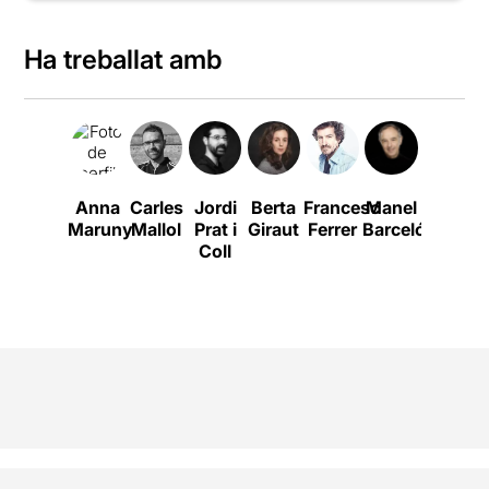
Ha treballat amb
Anna
Carles
Jordi
Berta
Francesc
Manel
Raquel
P
Maruny
Mallol
Prat i
Giraut
Ferrer
Barceló
Ferri
Coll