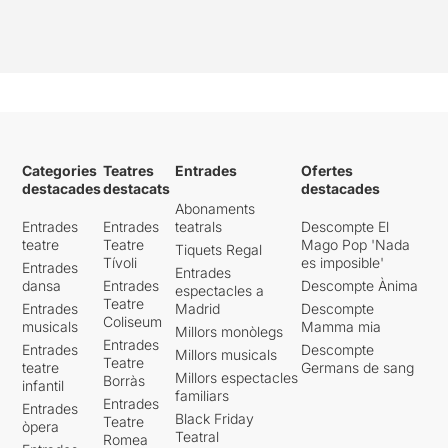
Categories
Teatres
Entrades
Ofertes
destacades
destacats
destacades
Abonaments
Entrades
Entrades
teatrals
Descompte El
teatre
Teatre
Mago Pop 'Nada
Tiquets Regal
Tívoli
es imposible'
Entrades
Entrades
dansa
Entrades
Descompte Ànima
espectacles a
Teatre
Entrades
Madrid
Descompte
Coliseum
musicals
Mamma mia
Millors monòlegs
Entrades
Entrades
Descompte
Millors musicals
Teatre
teatre
Germans de sang
Millors espectacles
Borràs
infantil
familiars
Entrades
Entrades
Black Friday
Teatre
òpera
Teatral
Romea