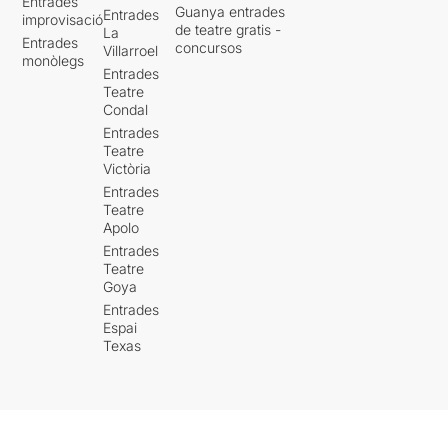
Entrades
Guanya entrades
Entrades
improvisació
de teatre gratis -
La
Entrades
concursos
Villarroel
monòlegs
Entrades
Teatre
Condal
Entrades
Teatre
Victòria
Entrades
Teatre
Apolo
Entrades
Teatre
Goya
Entrades
Espai
Texas