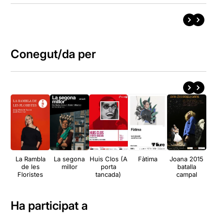
Conegut/da per
La Rambla
La segona
Huis Clos (A
Fàtima
Joana 2015
de les
millor
porta
batalla
Floristes
tancada)
campal
Ha participat a