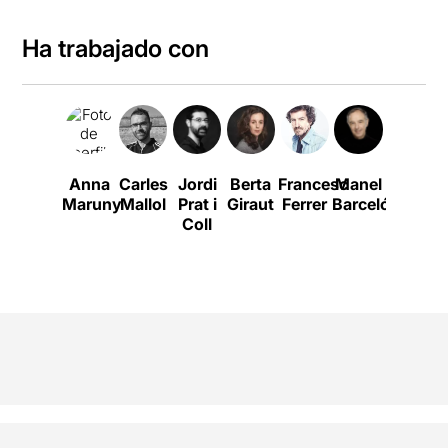
Ha trabajado con
Anna
Carles
Jordi
Berta
Francesc
Manel
Raquel
P
Maruny
Mallol
Prat i
Giraut
Ferrer
Barceló
Ferri
Coll