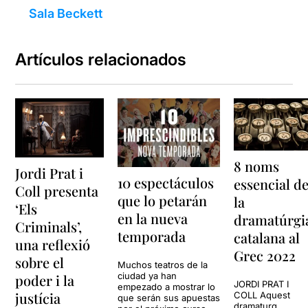
Sala Beckett
Artículos relacionados
8 noms
Jordi Prat i
10 espectáculos
essencial d
Coll presenta
que lo petarán
la
‘Els
en la nueva
dramatúrgi
Criminals’,
temporada
catalana al
una reflexió
Grec 2022
sobre el
Muchos teatros de la
ciudad ya han
poder i la
JORDI PRAT I
empezado a mostrar lo
justícia
COLL Aquest
que serán sus apuestas
dramaturg,