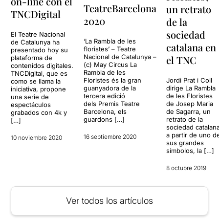
on-line con el
TeatreBarcelona
un retrato
TNCDigital
2020
de la
sociedad
El Teatre Nacional
‘La Rambla de les
de Catalunya ha
catalana en
floristes’ – Teatre
presentado hoy su
Nacional de Catalunya –
el TNC
plataforma de
(c) May Circus La
contenidos digitales.
Rambla de les
TNCDigital, que es
Floristes és la gran
Jordi Prat i Coll
como se llama la
guanyadora de la
dirige La Rambla
iniciativa, propone
tercera edició
de les Floristes
una serie de
dels Premis Teatre
de Josep Maria
espectáculos
Barcelona, els
de Sagarra, un
grabados con 4k y
guardons […]
retrato de la
[…]
sociedad catalan
a partir de uno d
16 septiembre 2020
10 noviembre 2020
sus grandes
símbolos, la […]
8 octubre 2019
Ver todos los artículos