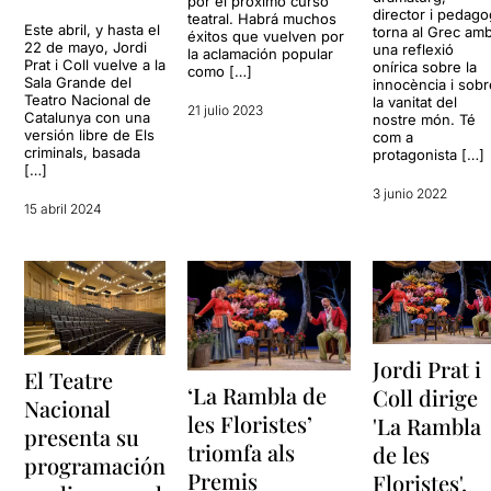
por el próximo curso
director i pedag
teatral. Habrá muchos
Este abril, y hasta el
torna al Grec am
éxitos que vuelven por
22 de mayo, Jordi
una reflexió
la aclamación popular
Prat i Coll vuelve a la
onírica sobre la
como […]
Sala Grande del
innocència i sob
Teatro Nacional de
la vanitat del
21 julio 2023
Catalunya con una
nostre món. Té
versión libre de Els
com a
criminals, basada
protagonista […]
[…]
3 junio 2022
15 abril 2024
Jordi Prat i
El Teatre
‘La Rambla de
Coll dirige
Nacional
les Floristes’
'La Rambla
presenta su
triomfa als
de les
programación
Premis
Floristes',