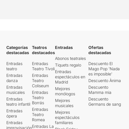
Categorías
Teatros
Entradas
Ofertas
destacadas
destacados
destacadas
Abonos teatrales
Entradas
Entradas
Descuento El
Tiquets regalo
teatro
Teatro Tívoli
Mago Pop 'Nada
Entradas
es imposible'
Entradas
Entradas
espectáculos en
danza
Teatro
Descuento Ànima
Madrid
Coliseum
Entradas
Descuento
Mejores
musicales
Entradas
Mamma mia
monólogos
Teatro
Entradas
Descuento
Mejores
Borrás
teatro infantil
Germans de sang
musicales
Entradas
Entradas
Mejores
Teatro
ópera
espectáculos
Romea
Entradas
familiares
Entradas La
improvisación