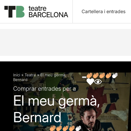
Cartellera i entrades
Descripció
Fitxa artística
Fotos i vídeos
Opin
Inici
»
Teatre
»
El meu germà,
Bernard
Comprar entrades per a
El meu germà,
Bernard