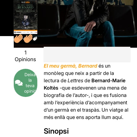
1
Opinions
El meu germà, Bernard
és un
monòleg que neix a partir de la
Deixa
la
lectura de
Lettres
de
Bernard-Marie
teva
Koltès
-que esdevenen una mena de
opinió
biografia de l’autor-, i que es fusiona
amb l’experiència d’acompanyament
d’un germà en el traspàs. Un viatge al
més enllà que ens aporta llum aquí.
Sinopsi