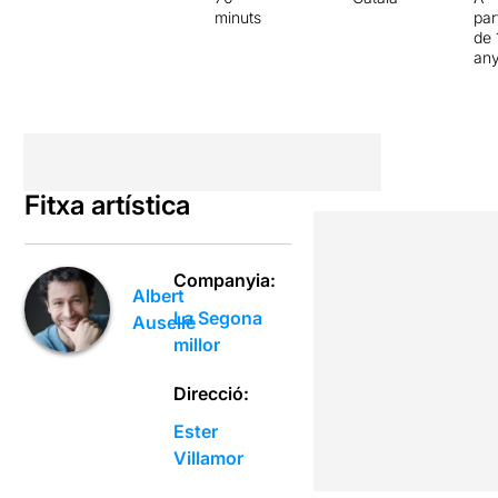
minuts
par
de 
an
Fitxa artística
Companyia:
Albert
La Segona
Ausellé
millor
Direcció:
Ester
Villamor