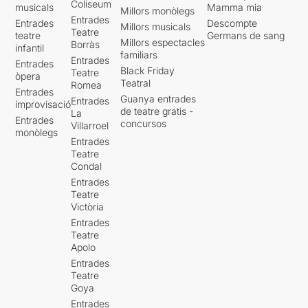
Coliseum
musicals
Mamma mia
Millors monòlegs
Entrades
Entrades
Descompte
Millors musicals
Teatre
teatre
Germans de sang
Millors espectacles
Borràs
infantil
familiars
Entrades
Entrades
Black Friday
Teatre
òpera
Teatral
Romea
Entrades
Guanya entrades
Entrades
improvisació
de teatre gratis -
La
Entrades
concursos
Villarroel
monòlegs
Entrades
Teatre
Condal
Entrades
Teatre
Victòria
Entrades
Teatre
Apolo
Entrades
Teatre
Goya
Entrades