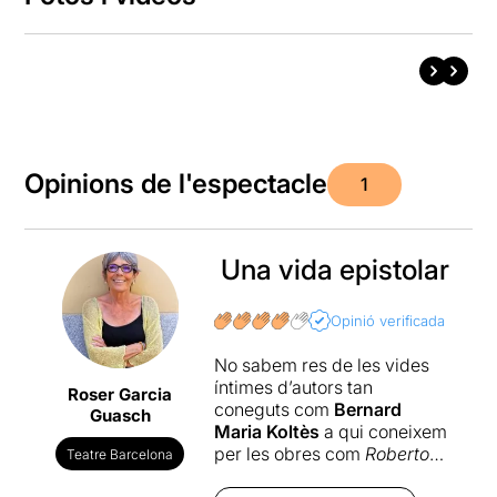
Opinions de l'espectacle
1
Una vida epistolar
Opinió verificada
No sabem res de les vides
íntimes d’autors tan
Roser Garcia
coneguts com
Bernard
Guasch
Maria Koltès
a qui coneixem
per les obres com
Roberto
Teatre Barcelona
Zucco, En la solitud dels