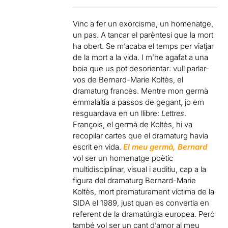
V
inc a fer un exorcisme, un homenatge,
un pas. A tancar el parèntesi que la mort
ha obert. Se m’acaba el temps per viatjar
de la mort a la vida. I m’he agafat a una
boia que us pot desorientar: vull parlar-
vos de Bernard-Marie Koltès, el
dramaturg francès. Mentre mon germà
emmalaltia a passos de gegant, jo em
resguardava en un llibre:
Lettres
.
François, el germà de Koltès, hi va
recopilar cartes que el dramaturg havia
escrit en vida.
El meu germà, Bernard
vol ser un homenatge poètic
multidisciplinar, visual i auditiu, cap a la
figura del dramaturg Bernard-Marie
Koltès, mort prematurament víctima de la
SIDA el 1989, just quan es convertia en
referent de la dramatúrgia europea. Però
també vol ser un cant d’amor al meu