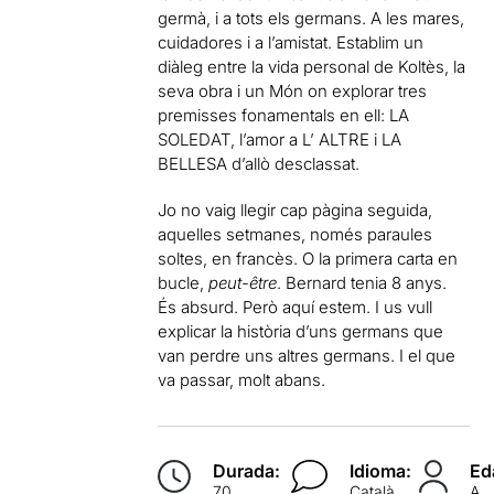
germà, i a tots els germans. A les mares,
cuidadores i a l’amistat. Establim un
diàleg entre la vida personal de Koltès, la
seva obra i un Món on explorar tres
premisses fonamentals en ell: LA
SOLEDAT, l’amor a L’ ALTRE i LA
BELLESA d’allò desclassat.
Jo no vaig llegir cap pàgina seguida,
aquelles setmanes, només paraules
soltes, en francès. O la primera carta en
bucle,
peut-être
. Bernard tenia 8 anys.
És absurd. Però aquí estem. I us vull
explicar la història d’uns germans que
van perdre uns altres germans. I el que
va passar, molt abans.
Durada:
Idioma:
Ed
70
Català
A