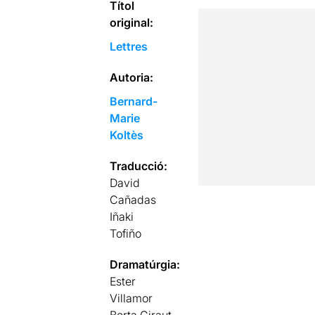
Títol
original:
Lettres
Autoria:
Bernard-
Marie
Koltès
Traducció:
David
Cañadas
Iñaki
Tofiño
Dramatúrgia:
Ester
Villamor
Berta Giraut