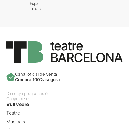
Espai
Texas
Canal oficial de venta
Compra 100% segura
Disseny i programació:
Copymouse
Vull veure
Teatre
Musicals