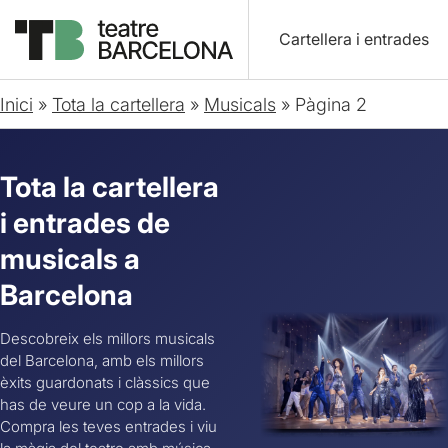
Cartellera i entrades
Inici
»
Tota la cartellera
»
Musicals
»
Pàgina 2
Tota la cartellera
i entrades de
musicals a
Barcelona
Descobreix els millors musicals
del Barcelona, amb els millors
èxits guardonats i clàssics que
has de veure un cop a la vida.
Compra les teves entrades i viu