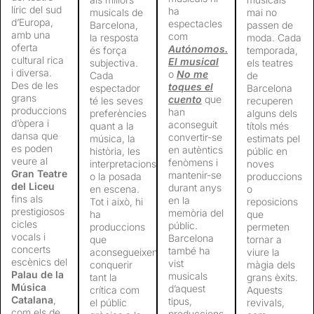
líric del sud
ha
musicals de
mai no
d’Europa,
espectacles
Barcelona,
passen de
amb una
com
la resposta
moda. Cada
oferta
Autónomos.
és força
temporada,
cultural rica
El musical
subjectiva.
els teatres
i diversa.
o
No me
Cada
de
Des de les
toques el
espectador
Barcelona
grans
cuento
que
té les seves
recuperen
produccions
han
preferències
alguns dels
d’òpera i
aconseguit
quant a la
títols més
dansa que
convertir-se
música, la
estimats pel
es poden
en autèntics
història, les
públic en
veure al
fenòmens i
interpretacions
noves
Gran Teatre
mantenir-se
o la posada
produccions
del Liceu
durant anys
en escena.
o
fins als
en la
Tot i això, hi
reposicions
prestigiosos
memòria del
ha
que
cicles
públic.
produccions
permeten
vocals i
Barcelona
que
tornar a
concerts
també ha
aconsegueixen
viure la
escènics del
vist
conquerir
màgia dels
Palau de la
musicals
tant la
grans èxits.
Música
d’aquest
crítica com
Aquests
Catalana
,
tipus,
el públic
revivals,
com els de
produccions