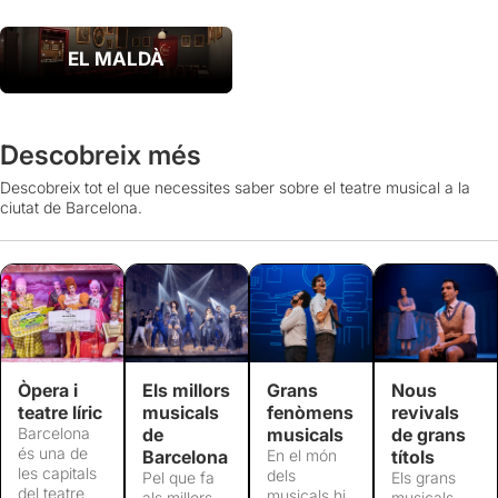
EL MALDÀ
Descobreix més
Descobreix tot el que necessites saber sobre el teatre musical a la
ciutat de Barcelona.
Òpera i
Els millors
Grans
Nous
teatre líric
musicals
fenòmens
revivals
Barcelona
de
musicals
de grans
és una de
Barcelona
En el món
títols
les capitals
dels
Pel que fa
Els grans
del teatre
musicals hi
als millors
musicals