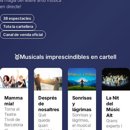
la màgia del teatre amb música
en directe!
38 espectacles
Tota la cartellera
Canal de venda oficial
🥇Musicals imprescindibles en cartell
Mamma
Després
Sonrisas
La Nit
mia!
de
y
del
Torna al
nosaltres
lágrimas
Músic
Teatre
Què
Sonrisas y
Alt
Tívoli de
queda
lágrimas,
Grans
Barcelona
quan
el musical
experts i
el