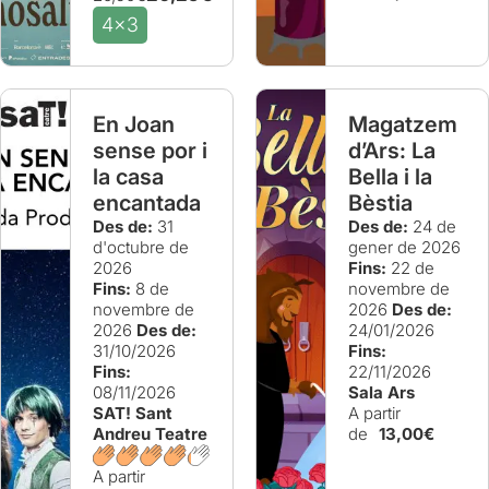
4x3
En Joan
Magatzem
sense por i
d’Ars: La
la casa
Bella i la
encantada
Bèstia
Des de:
31
Des de:
24 de
d'octubre de
gener de 2026
2026
Fins:
22 de
Fins:
8 de
novembre de
novembre de
2026
Des de:
2026
Des de:
24/01/2026
31/10/2026
Fins:
Fins:
22/11/2026
08/11/2026
Sala Ars
SAT! Sant
A partir
Andreu Teatre
de
13,00€
A partir