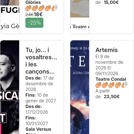
Glòries
de
15,00€
18€
24€
-25%
Tu, jo... i
Artemis
vosaltres...
El 9 de
novembre de
i les
2026
El
cançons...
09/11/2026
Des de:
17 de
Teatre Condal
desembre de
2026
A partir
Fins:
10 de
de
23,50€
gener de 2027
Des de:
17/12/2026
Fins:
10/01/2027
Sala Versus