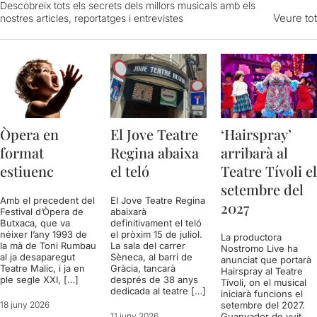
Descobreix tots els secrets dels millors musicals amb els
Veure tot
nostres articles, reportatges i entrevistes
Òpera en
El Jove Teatre
‘Hairspray’
format
Regina abaixa
arribarà al
estiuenc
el teló
Teatre Tívoli el
setembre del
Amb el precedent del
El Jove Teatre Regina
2027
Festival d’Òpera de
abaixarà
Butxaca, que va
definitivament el teló
néixer l’any 1993 de
el pròxim 15 de juliol.
La productora
la mà de Toni Rumbau
La sala del carrer
Nostromo Live ha
al ja desaparegut
Sèneca, al barri de
anunciat que portarà
Teatre Malic, i ja en
Gràcia, tancarà
Hairspray al Teatre
ple segle XXI, […]
després de 38 anys
Tívoli, on el musical
dedicada al teatre […]
iniciarà funcions el
18 juny 2026
setembre del 2027.
11 juny 2026
Guanyador de vuit