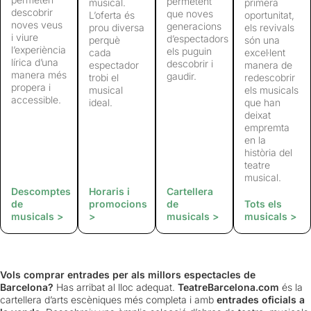
permetent
musical.
primera
descobrir
que noves
L’oferta és
oportunitat,
noves veus
generacions
prou diversa
els revivals
i viure
d’espectadors
perquè
són una
l’experiència
els puguin
cada
excel·lent
lírica d’una
descobrir i
espectador
manera de
manera més
gaudir.
trobi el
redescobrir
propera i
musical
els musicals
accessible.
ideal.
que han
deixat
empremta
en la
història del
teatre
musical.
Descomptes
Horaris i
Cartellera
de
promocions
de
Tots els
musicals >
>
musicals >
musicals >
Vols comprar entrades per als millors espectacles de
Barcelona?
Has arribat al lloc adequat.
TeatreBarcelona.com
és la
cartellera d’arts escèniques més completa i amb
entrades oficials a