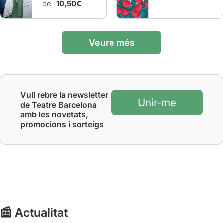
de
10,50€
Veure més
Vull rebre la newsletter
Unir-me
de Teatre Barcelona
amb les novetats,
promocions i sorteigs
📰 Actualitat