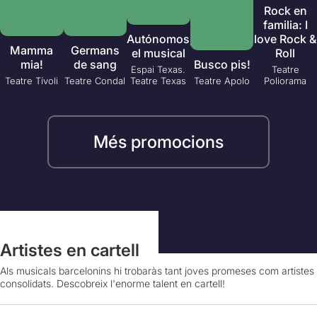
Rock en
familia: I
Autónomos,
love Rock &
Mamma
Germans
el musical
Roll
mia!
de sang
Busco pis!
Espai Texas.
Teatre
Teatre Tívoli
Teatre Condal
Teatre Texas
Teatre Apolo
Poliorama
Més promocions
Artistes en cartell
Als musicals barcelonins hi trobaràs tant joves promeses com artistes
consolidats. Descobreix l'enorme talent en cartell!