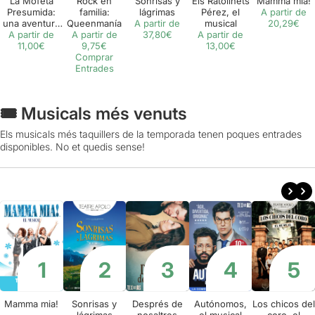
La Mofeta
Rock en
Sonrisas y
Els Ratolinets
Mamma mia!
Presumida:
familia:
lágrimas
Pérez, el
A partir de
una aventura
Queenmanía
A partir de
musical
20,29€
musical per a
A partir de
A partir de
37,80€
A partir de
tota la família
11,00€
9,75€
13,00€
Comprar
Entrades
🎟️ Musicals més venuts
Els musicals més taquillers de la temporada tenen poques entrades
disponibles. No et quedis sense!
Mamma mia!
Sonrisas y
Després de
Autónomos,
Los chicos del