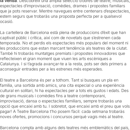
la venda
. Descobreix una àmplia selecció d’obres de teatre, musicals,
espectacles d’improvisació, comèdies, drames i propostes familiars
que ja pots reservar. Mentre navegues entre centenars d’espectacles,
estem segurs que trobaràs una proposta perfecta per a qualsevol
ocasió.
La cartellera de Barcelona està plena de produccions d’èxit que han
captivat públic i crítica, així com de novetats que s’estrenen cada
temporada. No et perdis els espectacles més populars del moment ni
les produccions que estan marcant tendència als teatres de la ciutat.
També hi trobaràs muntatges premiats i propostes innovadores que
reflecteixen el gran moment que viuen les arts escèniques a
Catalunya. I si t’agrada avançar-te a la resta, pots ser dels primers a
aconseguir entrades per a les estrenes més esperades.
El teatre a Barcelona és per a tothom. Tant si busques un pla en
família, una sortida amb amics, una cita especial o una experiència
cultural en solitari, hi ha espectacles per a tots els gustos i edats. Des
de grans musicals i comèdies fins a teatre contemporani,
improvisació, dansa o espectacles familiars, sempre trobaràs una
opció que encaixi amb tu. I sobretot, que encaixi amb el preu que vols
pagar! A Teatre Barcelona t’ho posem fàcil: cada setmana trobaràs
noves ofertes, promocions i concursos perquè vagis més al teatre.
Barcelona compta amb alguns dels teatres més emblemàtics del país,