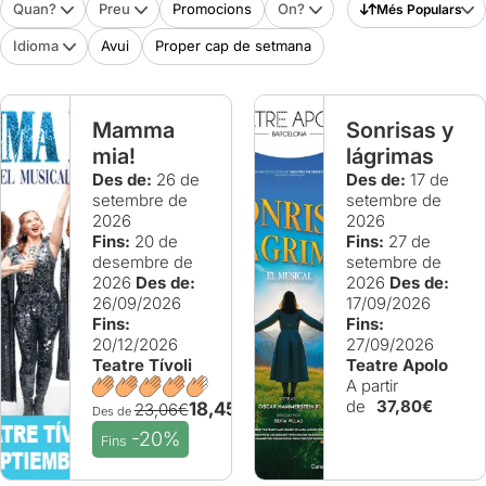
Quan?
Preu
Promocions
On?
Més Populars
Idioma
Avui
Proper cap de setmana
Mamma
Sonrisas y
mia!
lágrimas
Des de:
26 de
Des de:
17 de
setembre de
setembre de
2026
2026
Fins:
20 de
Fins:
27 de
desembre de
setembre de
2026
Des de:
2026
Des de:
26/09/2026
17/09/2026
Fins:
Fins:
20/12/2026
27/09/2026
Teatre Tívoli
Teatre Apolo
A partir
de
37,80€
18,45€
23,06€
Des de
-20%
Fins