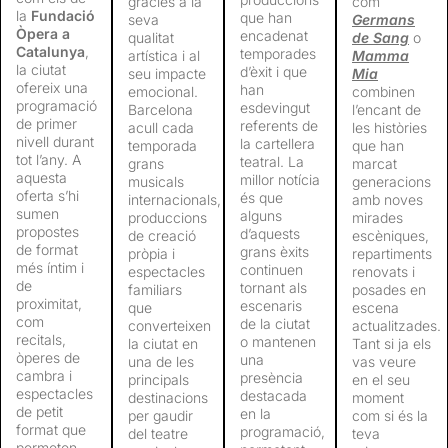
gràcies a la
com
la
Fundació
que han
seva
Germans
Òpera a
encadenat
qualitat
de Sang
o
Catalunya
,
temporades
artística i al
Mamma
la ciutat
d’èxit i que
seu impacte
Mia
ofereix una
han
emocional.
combinen
programació
esdevingut
Barcelona
l’encant de
de primer
referents de
acull cada
les històries
nivell durant
la cartellera
temporada
que han
tot l’any. A
teatral. La
grans
marcat
aquesta
millor notícia
musicals
generacions
oferta s’hi
és que
internacionals,
amb noves
sumen
alguns
produccions
mirades
propostes
d’aquests
de creació
escèniques,
de format
grans èxits
pròpia i
repartiments
més íntim i
continuen
espectacles
renovats i
de
tornant als
familiars
posades en
proximitat,
escenaris
que
escena
com
de la ciutat
converteixen
actualitzades.
recitals,
o mantenen
la ciutat en
Tant si ja els
òperes de
una
una de les
vas veure
cambra i
presència
principals
en el seu
espectacles
destacada
destinacions
moment
de petit
en la
per gaudir
com si és la
format que
programació,
del teatre
teva
permeten