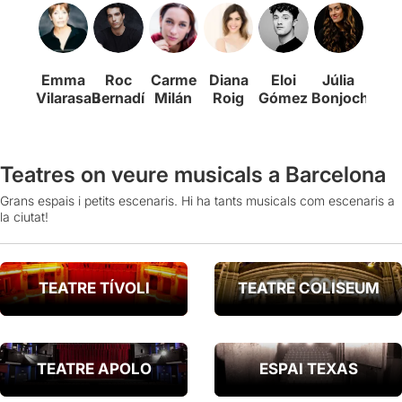
Emma
Roc
Carme
Diana
Eloi
Júlia
Mari
Vilarasau
Bernadí
Milán
Roig
Gómez
Bonjoch
Casti
Teatres on veure musicals a Barcelona
Grans espais i petits escenaris. Hi ha tants musicals com escenaris a
la ciutat!
TEATRE TÍVOLI
TEATRE COLISEUM
TEATRE APOLO
ESPAI TEXAS