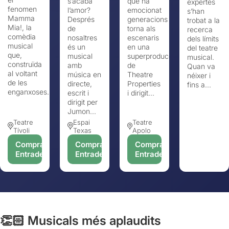
s’acaba
que ha
expertes
fenomen
l’amor?
emocionat
s’han
Mamma
Després
generacions
trobat a la
Mia!, la
de
torna als
recerca
comèdia
nosaltres
escenaris
dels límits
musical
és un
en una
del teatre
que,
musical
superproducció
musical.
construïda
amb
de
Quan va
al voltant
música en
Theatre
néixer i
de les
directe,
Properties
fins a...
enganxoses...
escrit i
i dirigit...
dirigit per
Jumon...
Teatre
Espai
Teatre
Tívoli
Texas
Apolo
Comprar
Comprar
Comprar
Entrades
Entrades
Entrades
👏🏻 Musicals més aplaudits