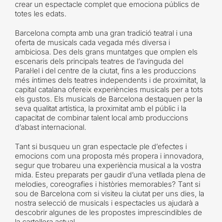
crear un espectacle complet que emociona públics de
totes les edats.
Barcelona compta amb una gran tradició teatral i una
oferta de musicals cada vegada més diversa i
ambiciosa. Des dels grans muntatges que omplen els
escenaris dels principals teatres de l’avinguda del
Paral·lel i del centre de la ciutat, fins a les produccions
més íntimes dels teatres independents i de proximitat, la
capital catalana ofereix experiències musicals per a tots
els gustos. Els musicals de Barcelona destaquen per la
seva qualitat artística, la proximitat amb el públic i la
capacitat de combinar talent local amb produccions
d’abast internacional.
Tant si busqueu un gran espectacle ple d’efectes i
emocions com una proposta més propera i innovadora,
segur que trobareu una experiència musical a la vostra
mida. Esteu preparats per gaudir d’una vetllada plena de
melodies, coreografies i històries memorables? Tant si
sou de Barcelona com si visiteu la ciutat per uns dies, la
nostra selecció de musicals i espectacles us ajudarà a
descobrir algunes de les propostes imprescindibles de
la cartellera actual.