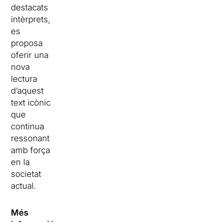
destacats
intèrprets,
es
proposa
oferir una
nova
lectura
d’aquest
text icònic
que
continua
ressonant
amb força
en la
societat
actual.
Més