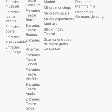
Teatre
Entrades
Madrid
Descompte
Coliseum
musicals
Mamma mia
Millors monòlegs
Entrades
Entrades
Descompte
Millors musicals
Teatre
teatre
Germans de sang
Millors espectacles
Borràs
infantil
familiars
Entrades
Entrades
Black Friday
Teatre
òpera
Teatral
Romea
Entrades
Guanya entrades
Entrades
improvisació
de teatre gratis -
La
Entrades
concursos
Villarroel
monòlegs
Entrades
Teatre
Condal
Entrades
Teatre
Victòria
Entrades
Teatre
Apolo
Entrades
Teatre
Goya