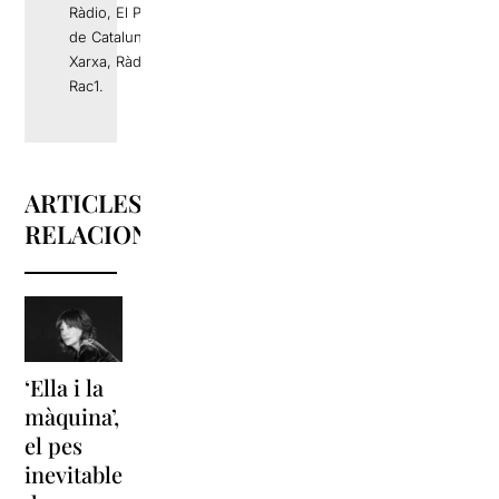
Ràdio, El Periódico
de Catalunya, La
Xarxa, Ràdio 4 o
Rac1.
ARTICLES
RELACIONATS
‘Ella i la
‘Sonrisas
Unes
màquina’,
y
vacances a
el pes
lágrimas’
‘Cancun’
inevitable
torna a
per