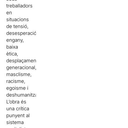
treballadors
en
situacions
de tensió,
desesperació,
engany,
baixa
ètica,
desplaçament
generacional,
masclisme,
racisme,
egoisme i
deshumanització.”
L’obra és
una crítica
punyent al
sistema