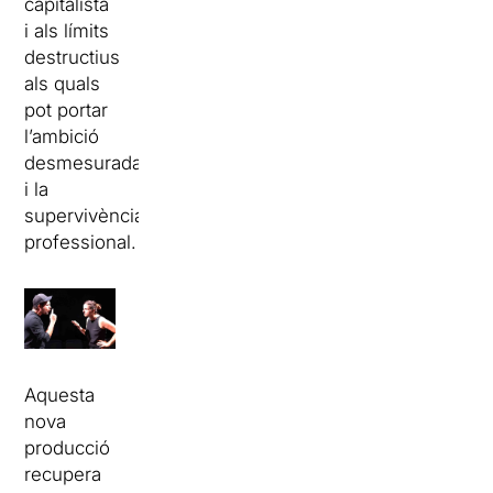
capitalista
i als límits
destructius
als quals
pot portar
l’ambició
desmesurada
i la
supervivència
professional.
Aquesta
nova
producció
recupera