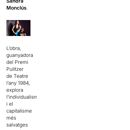
Sandra
Monclús
.
L’obra,
guanyadora
del Premi
Pulitzer
de Teatre
l’any 1984,
explora
l’individualisme
i el
capitalisme
més
salvatges