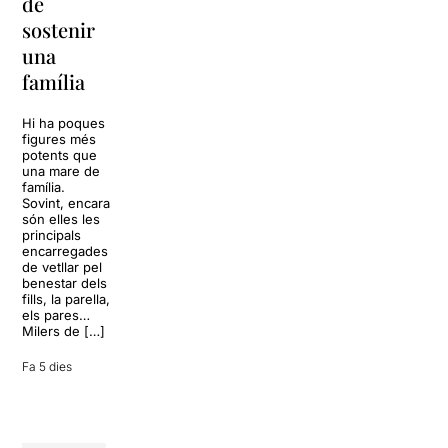
de
Barcelona
replantejar
sostenir
tota una
La música
una
vida
tornarà a
família
omplir la casa
dels Von
Sol, platja,
Trapp.
còctels i un
Hi ha poques
Sonrisas y
resort
figures més
lágrimas, un
paradisíac.
potents que
dels grans
L’escenari
una mare de
clàssics de la
sembla perfecte
família.
història del
per
Sovint, encara
teatre musical,
desconnectar
són elles les
arribarà al
de la rutina,
principals
Teatre Apolo
però una
encarregades
del 17 al […]
conversa
de vetllar pel
inoportuna pot
benestar dels
27 juliol 2026
convertir unes
fills, la parella,
vacances entre
els pares…
amics en una
Milers de […]
revisió completa
de […]
Fa 5 dies
28 juliol 2026