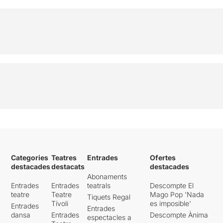
Categories
Teatres
Entrades
Ofertes
destacades
destacats
destacades
Abonaments
Entrades
Entrades
teatrals
Descompte El
teatre
Teatre
Mago Pop 'Nada
Tiquets Regal
Tívoli
es imposible'
Entrades
Entrades
dansa
Entrades
Descompte Ànima
espectacles a