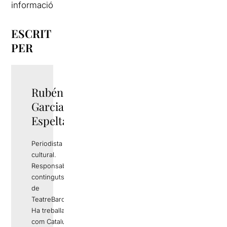
informació
ESCRIT
PER
Rubén
TWITTER
Garcia
Espelta
Periodista i gestor
cultural.
Responsable de
continguts editorials
de
TeatreBarcelona.com
Ha treballat a mitjans
com Catalunya