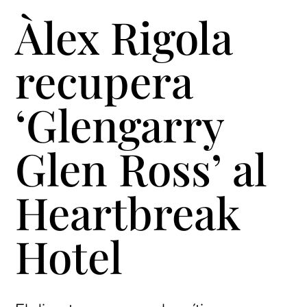
Àlex Rigola
recupera
‘Glengarry
Glen Ross’ al
Heartbreak
Hotel