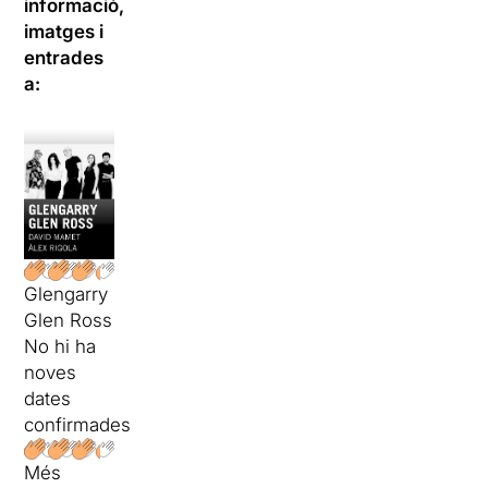
informació,
imatges i
entrades
a:
Glengarry
Glen Ross
No hi ha
noves
dates
confirmades
Més