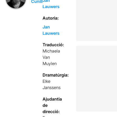
Jan
Cunill
Lauwers
Autoria:
Jan
Lauwers
Traducció:
Michaela
Van
Muylen
Dramatúrgia:
Elke
Janssens
Ajudantia
de
direcció: