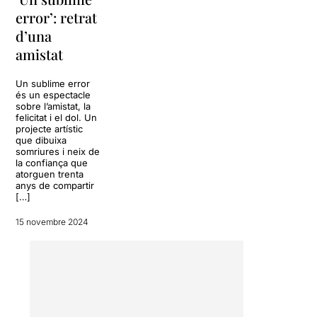
apunten a la fragilitat de
error’: retrat
l’amistat. Tant l’escenografia
d’una
com el joc amb els
espectadors semblen
amistat
al·ludir-hi.
Un sublime error
Un sublime error
és un
és un espectacle
sobre l’amistat, la
exercici apassionant que té
felicitat i el dol. Un
un efecte commovedor,
projecte artístic
entre d'altres coses, per la
que dibuixa
presència aclaparadora de
somriures i neix de
la confiança que
Gonzalo Cunill, que és un
atorguen trenta
devessall de virtuts
anys de compartir
dramàtiques, sense
[…]
necessitat de cap escarafall.
És l'art de ser-hi i de ser a
15 novembre 2024
l’escenari, de col·locar cada
paraula on toca i de no voler
quedar per sobre del
personatge, sinó al costat.
Potser voler esbrinar qui
som és un error, però és un