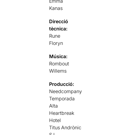
Emma
Kanas
Direcció
tècnica:
Rune
Floryn
Música:
Rombout
Willems
Producció:
Needcompany
Temporada
Alta
Heartbreak
Hotel
Titus Andrònic
S.L.