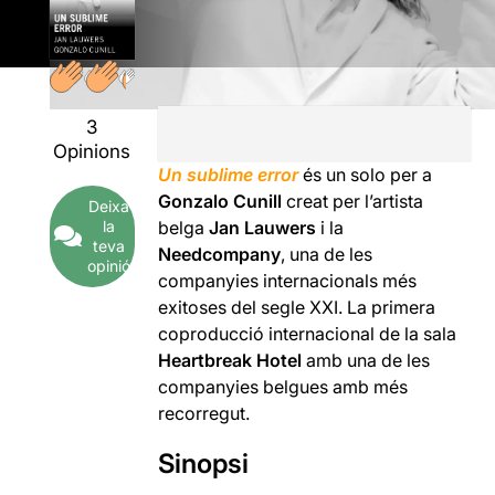
3
Opinions
Un sublime error
és un solo per a
Gonzalo Cunill
creat per l’artista
Deixa
la
belga
Jan Lauwers
i la
teva
Needcompany
, una de les
opinió
companyies internacionals més
exitoses del segle XXI. La primera
coproducció internacional de la sala
Heartbreak Hotel
amb una de les
companyies belgues amb més
recorregut.
Sinopsi