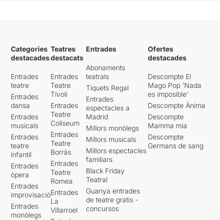
Categories
Teatres
Entrades
Ofertes
destacades
destacats
destacades
Abonaments
Entrades
Entrades
teatrals
Descompte El
teatre
Teatre
Mago Pop 'Nada
Tiquets Regal
Tívoli
es imposible'
Entrades
Entrades
dansa
Entrades
Descompte Ànima
espectacles a
Teatre
Entrades
Madrid
Descompte
Coliseum
musicals
Mamma mia
Millors monòlegs
Entrades
Entrades
Descompte
Millors musicals
Teatre
teatre
Germans de sang
Millors espectacles
Borràs
infantil
familiars
Entrades
Entrades
Black Friday
Teatre
òpera
Teatral
Romea
Entrades
Guanya entrades
Entrades
improvisació
de teatre gratis -
La
Entrades
concursos
Villarroel
monòlegs