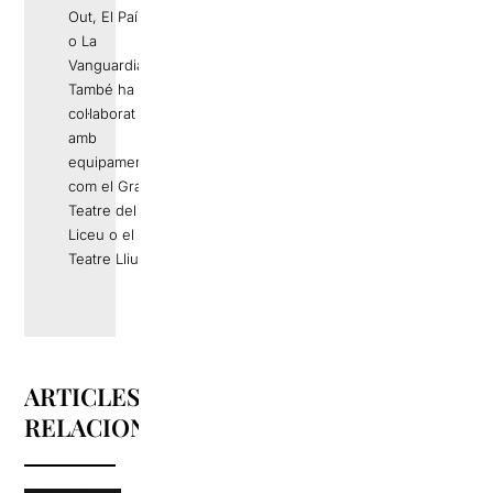
Out, El País
o La
Vanguardia.
També ha
col·laborat
amb
equipaments
com el Gran
Teatre del
Liceu o el
Teatre Lliure.
ARTICLES
RELACIONATS