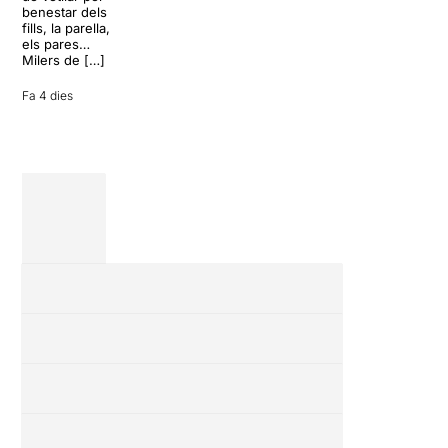
inoportuna pot
benestar dels
27 juliol 2026
convertir unes
fills, la parella,
vacances entre
els pares…
amics en una
Milers de […]
revisió completa
de […]
Fa 4 dies
28 juliol 2026