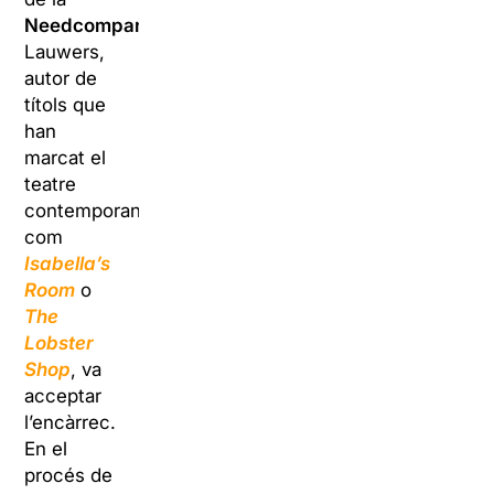
Needcompany
.
Lauwers,
autor de
títols que
han
marcat el
teatre
contemporani
com
Isabella’s
Room
o
The
Lobster
Shop
, va
acceptar
l’encàrrec.
En el
procés de