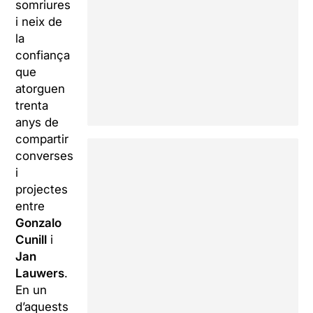
somriures
i neix de
la
confiança
que
atorguen
trenta
anys de
compartir
converses
i
projectes
entre
Gonzalo
Cunill
i
Jan
Lauwers
.
En un
d’aquests