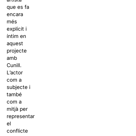
que es fa
encara
més
explícit i
íntim en
aquest
projecte
amb
Cunill.
L’actor
com a
subjecte i
també
com a
mitjà per
representar
el
conflicte