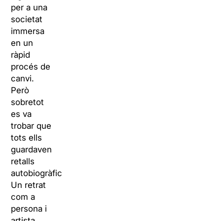
per a una
societat
immersa
en un
ràpid
procés de
canvi.
Però
sobretot
es va
trobar que
tots ells
guardaven
retalls
autobiogràfics.
Un retrat
com a
persona i
artista