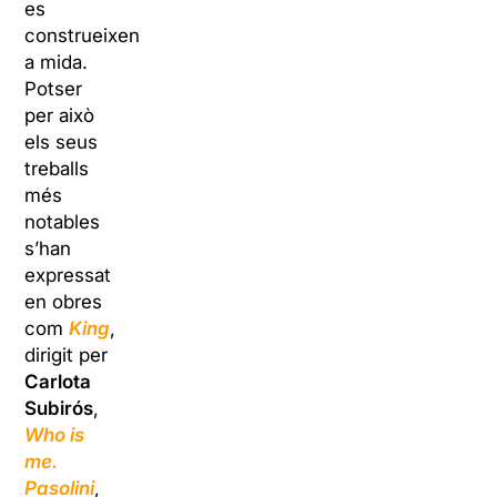
es
construeixen
a mida.
Potser
per això
els seus
treballs
més
notables
s’han
expressat
en obres
com
King
,
dirigit per
Carlota
Subirós
,
Who is
me.
Pasolini
,