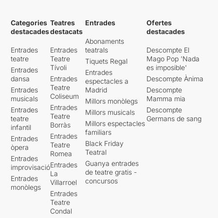
Categories
Teatres
Entrades
Ofertes
destacades
destacats
destacades
Abonaments
Entrades
Entrades
teatrals
Descompte El
teatre
Teatre
Mago Pop 'Nada
Tiquets Regal
Tívoli
es imposible'
Entrades
Entrades
dansa
Entrades
Descompte Ànima
espectacles a
Teatre
Entrades
Madrid
Descompte
Coliseum
musicals
Mamma mia
Millors monòlegs
Entrades
Entrades
Descompte
Millors musicals
Teatre
teatre
Germans de sang
Millors espectacles
Borràs
infantil
familiars
Entrades
Entrades
Black Friday
Teatre
òpera
Teatral
Romea
Entrades
Guanya entrades
Entrades
improvisació
de teatre gratis -
La
Entrades
concursos
Villarroel
monòlegs
Entrades
Teatre
Condal