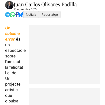
Juan Carlos Olivares Padilla
15 novembre 2024
Notícia
Reportatge
Un
sublime
error
és
un
espectacle
sobre
l’amistat,
la felicitat
i el dol.
Un
projecte
artístic
que
dibuixa