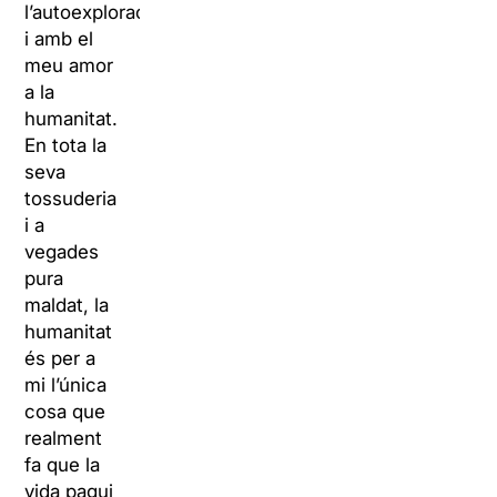
l’autoexploració,
i amb el
meu amor
a la
humanitat.
En tota la
seva
tossuderia
i a
vegades
pura
maldat, la
humanitat
és per a
mi l’única
cosa que
realment
fa que la
vida pagui