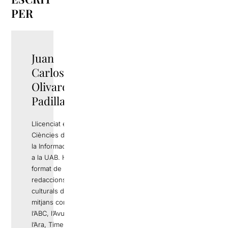
PER
Juan
Carlos
Olivares
Padilla
Llicenciat en
Ciències de
la Informació
a la UAB. Ha
format de
redaccions
culturals de
mitjans com
l’ABC, l’Avui,
l’Ara, Time