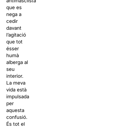
antimasclista,
que es
nega a
cedir
davant
l’agitació
que tot
ésser
humà
alberga al
seu
interior.
La meva
vida està
impulsada
per
aquesta
confusió.
És tot el