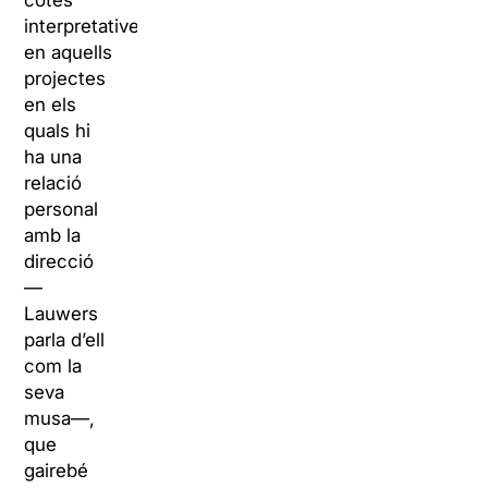
cotes
interpretatives
en aquells
projectes
en els
quals hi
ha una
relació
personal
amb la
direcció
—
Lauwers
parla d’ell
com la
seva
musa—,
que
gairebé