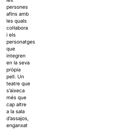
les
persones
afins amb
les quals
col·labora
i els
personatges
que
integren
en la seva
pròpia
pell. Un
teatre que
s’aixeca
més que
cap altre
a la sala
d’assajos,
enganxat