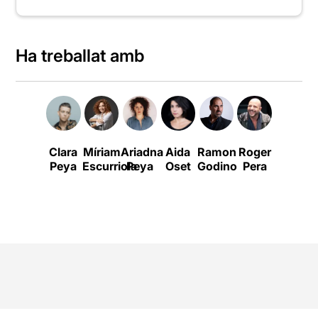
Ha treballat amb
Clara
Míriam
Ariadna
Aida
Ramon
Roger
Miquel
Peya
Escurriola
Peya
Oset
Godino
Pera
Sitjar