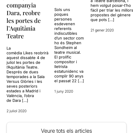
a Teatre Barcelona, i
companyia
hem volgut posar-t’ho
Sols uns
fàcil per triar les millor
Dara, reobre
poques
propostes del gènere
les portes de
persones
que pots […]
esdevenen
l’Aquitània
referents
21 gener 2020
indiscutibles
Teatre
d’un sector com
ho és Stephen
Sondheim al
La
teatre musical.
comèdia Likes reobrirà
El prolífic
aquest dissabte 4 de
compositor i
juliol les portes de
lletrista
l’Aquitània Teatre.
estatunidenc va
Després de dues
complir 90 anys
temporades a la Sala
el passat 22 […]
Versus Glòries i les
seves posteriors
estades a Madrid i
1 juny 2020
València, l’obra
de Dara […]
2 juliol 2020
Veure tots els articles