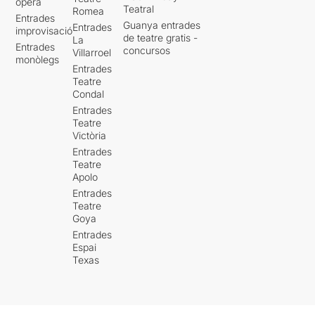
òpera
Teatral
Romea
Entrades
Guanya entrades
Entrades
improvisació
de teatre gratis -
La
Entrades
concursos
Villarroel
monòlegs
Entrades
Teatre
Condal
Entrades
Teatre
Victòria
Entrades
Teatre
Apolo
Entrades
Teatre
Goya
Entrades
Espai
Texas