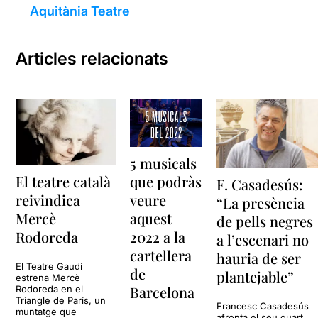
Aquitània Teatre
Articles relacionats
5 musicals
El teatre català
que podràs
F. Casadesús:
reivindica
veure
“La presència
Mercè
aquest
de pells negres
Rodoreda
2022 a la
a l’escenari no
cartellera
hauria de ser
El Teatre Gaudí
de
plantejable”
estrena Mercè
Barcelona
Rodoreda en el
Triangle de París, un
Francesc Casadesús
muntatge que
afronta el seu quart