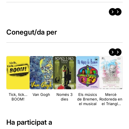
Conegut/da per
Tick, tick…
Van Gogh
Només 3
Els músics
Mercè
E
BOOM!
dies
de Bremen,
Rodoreda en
q
el musical
el Triangle
de París
Ha participat a