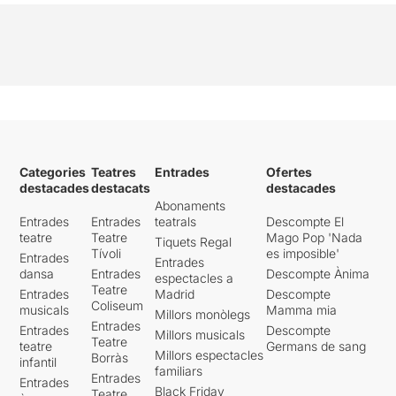
Categories
Teatres
Entrades
Ofertes
destacades
destacats
destacades
Abonaments
Entrades
Entrades
teatrals
Descompte El
teatre
Teatre
Mago Pop 'Nada
Tiquets Regal
Tívoli
es imposible'
Entrades
Entrades
dansa
Entrades
Descompte Ànima
espectacles a
Teatre
Entrades
Madrid
Descompte
Coliseum
musicals
Mamma mia
Millors monòlegs
Entrades
Entrades
Descompte
Millors musicals
Teatre
teatre
Germans de sang
Millors espectacles
Borràs
infantil
familiars
Entrades
Entrades
Black Friday
Teatre