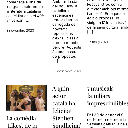
Amb l’arribada
homenatja a una de
Festival Grec com a
del nou any la
les grans autores de
director amb optimism
cartellera
la literatura catalana
i ambició. En aquesta
escènica es
coincidint amb el 40è
edició proposa un
renova i arriba
aniversari […]
viatge a l’Àfrica a travé
carregada de
de la seva cultura, am
novetats,
8 novembre 2023
[…]
reposicions
d’èxits i clàssic
27 maig 2021
que no et pots
perdre. Aquesta
és una mostra
de propostes
[…]
20 desembre 2021
A quin
7 musicals
actor
familiars
català ha
imprescindible
felicitat
Del 30 de gener al 9
La comèdia
Stephen
de febrer celebrem la
‘Likes’, de la
Sondheim?
Setmana dels Musicals