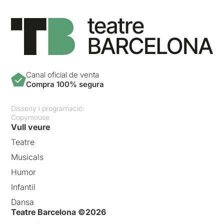
Canal oficial de venta
Compra 100% segura
Disseny i programació:
Copymouse
Vull veure
Teatre
Musicals
Humor
Infantil
Dansa
Teatre Barcelona ©2026