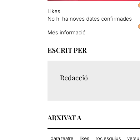
Likes
No hi ha noves dates confirmades
Més informació
ESCRIT PER
Redacció
ARXIVAT A
dara teatre
likes
roc esquius
versu