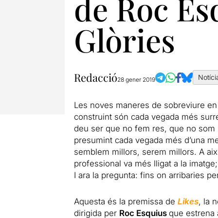
de Roc Esq
Glòries
Redacció
Notíci
28 gener 2019
Les noves maneres de sobreviure en 
construint són cada vegada més surrea
deu ser que no fem res, que no som n
presumint cada vegada més d’una merave
semblem millors, serem millors. A ai
professional va més lligat a la imatge
I ara la pregunta: fins on arribaries pe
Aquesta és la premissa de
Likes
, la
dirigida per
Roc Esquius
que estrena 