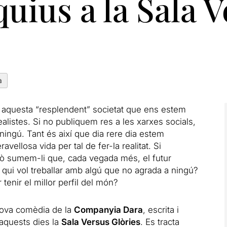
uius a la Sala 
a
aquesta “resplendent” societat que ens estem
listes. Si no publiquem res a les xarxes socials,
ingú. Tant és així que dia rere dia estem
llosa vida per tal de fer-la realitat. Si
xò sumem-li que, cada vegada més, el futur
; qui vol treballar amb algú que no agrada a ningú?
r tenir el millor perfil del món?
 nova comèdia de la
Companyia Dara
, escrita i
aquests dies la
Sala Versus Glòries
. Es tracta