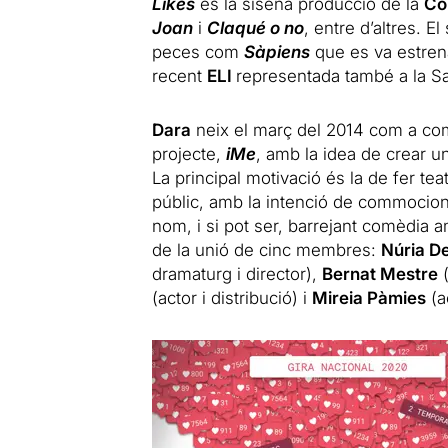
Likes
és la sisena producció de la
Co
Joan
i
Claqué o no
, entre d’altres. El
peces com
Sàpiens
que es va estrenar
recent
ELI
representada també a la Sa
Dara
neix el març del 2014 com a comp
projecte,
iMe
, amb la idea de crear un
La principal motivació és la de fer te
públic, amb la intenció de commocion
nom, i si pot ser, barrejant comèdia am
de la unió de cinc membres:
Núria D
dramaturg i director),
Bernat Mestre
(
(actor i distribució) i
Mireia Pàmies
(a