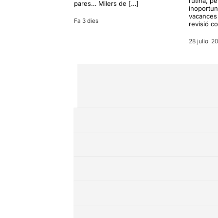
rutina, p
pares… Milers de […]
inoportun
vacances 
Fa 3 dies
revisió c
28 juliol 2