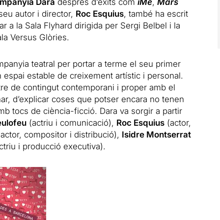
mpanyia Dara
després d’èxits com
iMe
,
Mars
 seu autor i director,
Roc Esquius
, també ha escrit
 a la Sala Flyhard dirigida per Sergi Belbel i la
la Versus Glòries.
anyia teatral per portar a terme el seu primer
 espai estable de creixement artístic i personal.
atre de contingut contemporani i proper amb el
ar, d’explicar coses que potser encara no tenen
b tocs de ciència-ficció. Dara va sorgir a partir
eulofeu
(actriu i comunicació),
Roc Esquius
(actor,
actor, compositor i distribució),
Isidre Montserrat
ctriu i producció executiva).