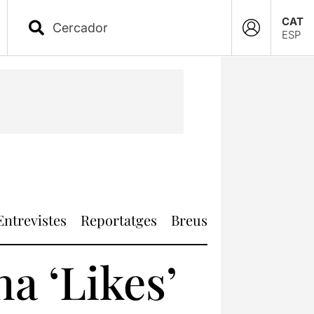
CAT
ESP
Entrevistes
Reportatges
Breus
a ‘Likes’