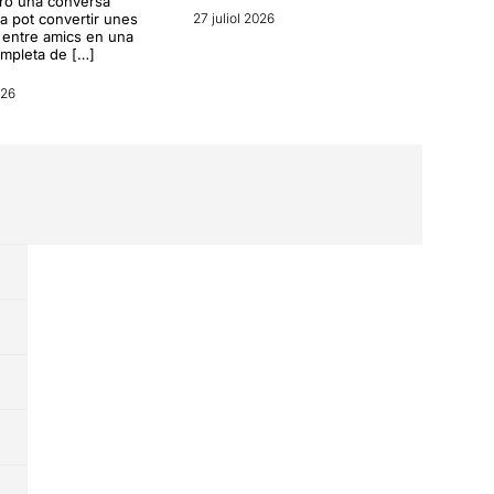
erò una conversa
a pot convertir unes
27 juliol 2026
entre amics en una
ompleta de […]
026