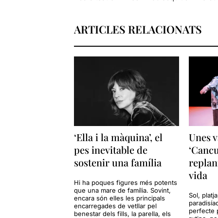
ARTICLES RELACIONATS
‘Ella i la màquina’, el
Unes v
pes inevitable de
‘Cancu
sostenir una família
replan
vida
Hi ha poques figures més potents
que una mare de família. Sovint,
Sol, platj
encara són elles les principals
paradisía
encarregades de vetllar pel
perfecte 
benestar dels fills, la parella, els