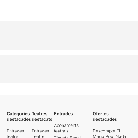
Categories
Teatres
Entrades
Ofertes
destacades
destacats
destacades
Abonaments
Entrades
Entrades
teatrals
Descompte El
teatre
Teatre
Mago Pop 'Nada
Tiquets Regal