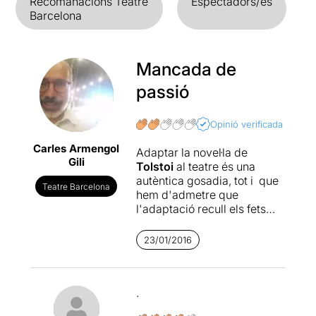
Recomanacions Teatre
Espectadors/es
Barcelona
Mancada de
passió
Opinió verificada
Carles Armengol
Adaptar la novel·la de
Gili
Tolstoi
al teatre és una
autèntica gosadia, tot i que
Teatre Barcelona
hem d'admetre que
l'adaptació recull els fets
més importants i ajuda a
entendre la desesperació de
23/01/2016
la protagonista.
Ivan
Padilla
es cenyeix als tres
personatges principals i
.
organitza l'acció de manera
que no trobem a faltar