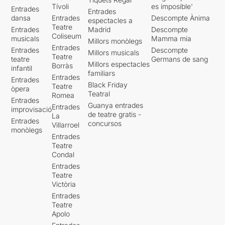
Tívoli
es imposible'
Entrades
Entrades
dansa
Entrades
Descompte Ànima
espectacles a
Teatre
Entrades
Madrid
Descompte
Coliseum
musicals
Mamma mia
Millors monòlegs
Entrades
Entrades
Descompte
Millors musicals
Teatre
teatre
Germans de sang
Millors espectacles
Borràs
infantil
familiars
Entrades
Entrades
Black Friday
Teatre
òpera
Teatral
Romea
Entrades
Guanya entrades
Entrades
improvisació
de teatre gratis -
La
Entrades
concursos
Villarroel
monòlegs
Entrades
Teatre
Condal
Entrades
Teatre
Victòria
Entrades
Teatre
Apolo