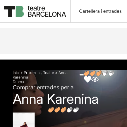
Cartellera i entrades
Descripció
Fitxa artística
Fotos i vídeos
Opin
Inici
»
Proximitat
,
Teatre
»
Anna
Karenina
Drama
Comprar entrades per a
Anna Karenina