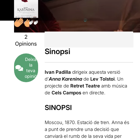
2
Opinions
Sinopsi
Deixa
la
teva
Ivan Padilla
dirigeix aquesta versió
opinió
d’
Anna Karenina
de
Lev Tolstoi
. Un
projecte de
Retret Teatre
amb música
de
Cels Campos
en directe.
SINOPSI
Moscou, 1870. Estació de tren. Anna és
a punt de prendre una decisió que
canviarà el rumb de la seva vida per