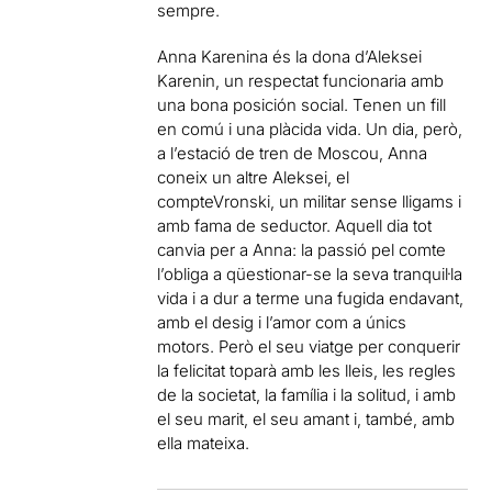
sempre.
Anna Karenina és la dona d’Aleksei
Karenin, un respectat funcionaria amb
una bona posición social. Tenen un fill
en comú i una plàcida vida. Un dia, però,
a l’estació de tren de Moscou, Anna
coneix un altre Aleksei, el
compteVronski, un militar sense lligams i
amb fama de seductor. Aquell dia tot
canvia per a Anna: la passió pel comte
l’obliga a qüestionar-se la seva tranquil·la
vida i a dur a terme una fugida endavant,
amb el desig i l’amor com a únics
motors. Però el seu viatge per conquerir
la felicitat toparà amb les lleis, les regles
de la societat, la família i la solitud, i amb
el seu marit, el seu amant i, també, amb
ella mateixa.