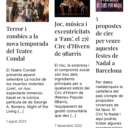
5
Joc, música i
propostes
Terror i
excentricitats
de circ
zombies a la
a ‘Fam’, el 27è
per veure
nova temporada
Circ d’Hivern
aquestes
del Teatre
de 9Barris
festes de
Condal
Nadal a
El risc, la sorpresa i
Barcelona
el compromís social
El Teatre Condal
són tres dels
presenta aquest
ingredients
setembre La noche de
Per dates
principals per a
los muertos vivientes
nadalenques la
qualsevol edició del
¡Live!, un nou
cartellera del
Circ d’Hivern de
espectacle immersiu
país s’omple de
l’Ateneu Popular
basat en la icònica
propostes
9Barris,
pel·lícula de de George
circenses de
l’equipament de
A. Romero, Night of the
tot tipus. El
gestió comunitària
Living […]
Circ fa Nadal i
que des […]
aquí podràs
1 agost 2023
trobar algunes
7 desembre 2022
recomanacions