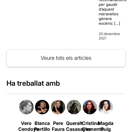
per gaudir
d’aquest
meravellos
gènere
escènic […]
20 desembre
2021
Veure tots els articles
Ha treballat amb
Vero
Blanca
Pere
Queralt
Cristina
Magda
David
Cendoya
Portillo
Faura
Casasayas
Clemente
Puig
Vert