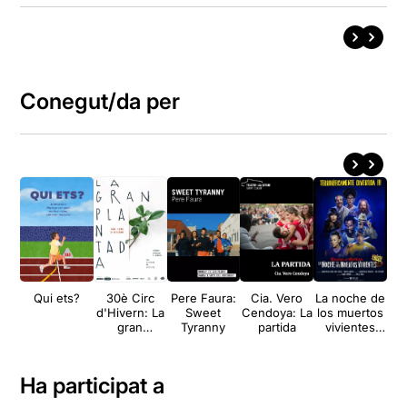
Conegut/da per
Qui ets?
30è Circ
Pere Faura:
Cia. Vero
La noche de
2
d'Hivern: La
Sweet
Cendoya: La
los muertos
d
gran
Tyranny
partida
vivientes
plantada
¡Live!
Ha participat a