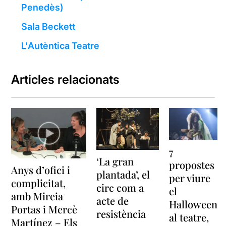
Penedès)
Sala Beckett
L'Autèntica Teatre
Articles relacionats
7
‘La gran
propostes
Anys d’ofici i
plantada’, el
per viure
complicitat,
circ com a
el
amb Mireia
acte de
Halloween
Portas i Mercè
resistència
al teatre,
Martínez – Els