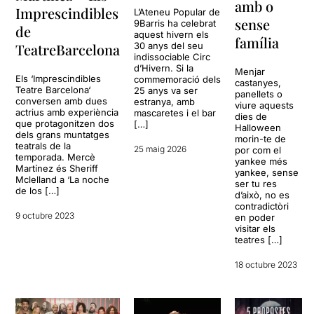
amb o
Imprescindibles
L’Ateneu Popular de
sense
9Barris ha celebrat
de
aquest hivern els
família
TeatreBarcelona
30 anys del seu
indissociable Circ
d’Hivern. Si la
Menjar
Els ‘Imprescindibles
commemoració dels
castanyes,
Teatre Barcelona‘
25 anys va ser
panellets o
conversen amb dues
estranya, amb
viure aquests
actrius amb experiència
mascaretes i el bar
dies de
que protagonitzen dos
[…]
Halloween
dels grans muntatges
morin-te de
teatrals de la
25 maig 2026
por com el
temporada. Mercè
yankee més
Martínez és Sheriff
yankee, sense
Mclelland a ‘La noche
ser tu res
de los […]
d’això, no es
contradictòri
9 octubre 2023
en poder
visitar els
teatres […]
18 octubre 2023