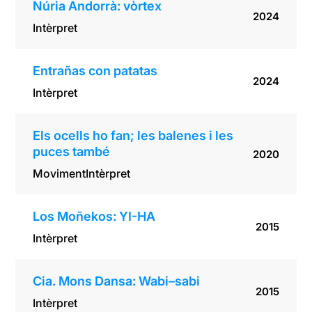
Núria Andorrà: vòrtex
2024
Intèrpret
Entrañas con patatas
2024
Intèrpret
Els ocells ho fan; les balenes i les
puces també
2020
Moviment
Intèrpret
Los Moñekos: YI-HA
2015
Intèrpret
Cia. Mons Dansa: Wabi–sabi
2015
Intèrpret