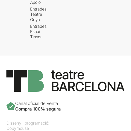
Apolo
Entrades
Teatre
Goya
Entrades
Espai
Texas
Canal oficial de venta
Compra 100% segura
Disseny i programació:
Copymouse