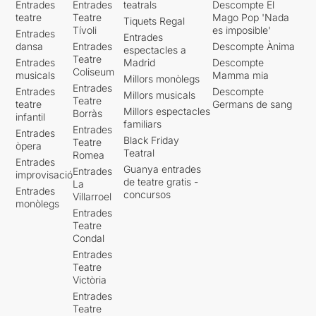
Entrades
Entrades
teatrals
Descompte El
teatre
Teatre
Mago Pop 'Nada
Tiquets Regal
Tívoli
es imposible'
Entrades
Entrades
dansa
Entrades
Descompte Ànima
espectacles a
Teatre
Entrades
Madrid
Descompte
Coliseum
musicals
Mamma mia
Millors monòlegs
Entrades
Entrades
Descompte
Millors musicals
Teatre
teatre
Germans de sang
Millors espectacles
Borràs
infantil
familiars
Entrades
Entrades
Black Friday
Teatre
òpera
Teatral
Romea
Entrades
Guanya entrades
Entrades
improvisació
de teatre gratis -
La
Entrades
concursos
Villarroel
monòlegs
Entrades
Teatre
Condal
Entrades
Teatre
Victòria
Entrades
Teatre