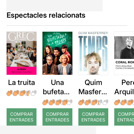
Espectacles relacionats
La truita
Una
Quim
Per
bufetada
Masferre
Arqui
a temps
r: Temps
: Cor
romp
COMPRAR
COMPRAR
COMPRAR
COMP
ENTRADES
ENTRADES
ENTRADES
ENTRA