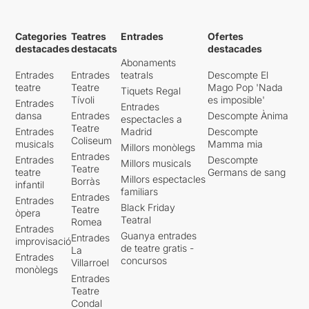
Categories
Teatres
Entrades
Ofertes
destacades
destacats
destacades
Abonaments
Entrades
Entrades
teatrals
Descompte El
teatre
Teatre
Mago Pop 'Nada
Tiquets Regal
Tívoli
es imposible'
Entrades
Entrades
dansa
Entrades
Descompte Ànima
espectacles a
Teatre
Entrades
Madrid
Descompte
Coliseum
musicals
Mamma mia
Millors monòlegs
Entrades
Entrades
Descompte
Millors musicals
Teatre
teatre
Germans de sang
Millors espectacles
Borràs
infantil
familiars
Entrades
Entrades
Black Friday
Teatre
òpera
Teatral
Romea
Entrades
Guanya entrades
Entrades
improvisació
de teatre gratis -
La
Entrades
concursos
Villarroel
monòlegs
Entrades
Teatre
Condal