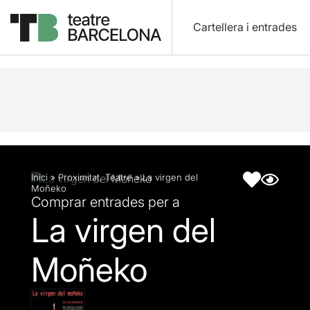
Cartellera i entrades
Descripció
Fitxa artística
Fotos i vídeos
Inici
»
Proximitat
,
Teatre
»
La virgen del
Moñeko
Comprar entrades per a
La virgen del
Moñeko