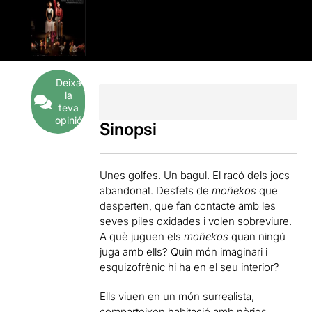
Deixa
la
teva
opinió
Sinopsi
Unes golfes. Un bagul. El racó dels jocs
abandonat. Desfets de
moñekos
que
desperten, que fan contacte amb les
seves piles oxidades i volen sobreviure.
A què juguen els
moñekos
quan ningú
juga amb ells? Quin món imaginari i
esquizofrènic hi ha en el seu interior?
Ells viuen en un món surrealista,
comparteixen habitació amb nòries,