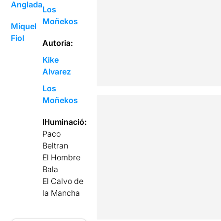
Anglada
Los
Moñekos
Miquel
Fiol
Autoria:
Kike
Alvarez
Los
Moñekos
Il·luminació:
Paco
Beltran
El Hombre
Bala
El Calvo de
la Mancha