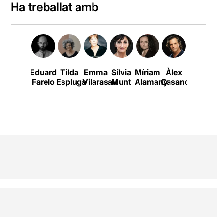
Ha treballat amb
Eduard
Tilda
Emma
Sílvia
Míriam
Àlex
Nausica
Farelo
Espluga
Vilarasau
Munt
Alamany
Casanovas
Bonnín