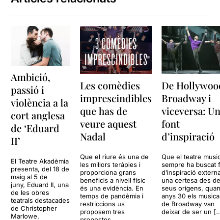
Ambició,
Les comèdies
De Hollywoo
passió i
imprescindibles
Broadway i
violència a la
que has de
viceversa: U
cort anglesa
veure aquest
font
de ‘Eduard
Nadal
d’inspiració
II’
Que el riure és una de
Que el teatre music
El Teatre Akadèmia
les millors teràpies i
sempre ha buscat 
presenta, del 18 de
proporciona grans
d’inspiració extern
maig al 5 de
beneficis a nivell físic
una certesa des de
juny, Eduard II, una
és una evidència. En
seus orígens, quan
de les obres
temps de pandèmia i
anys 30 els musica
teatrals destacades
restriccions us
de Broadway van
de Christopher
proposem tres
deixar de ser un [
Marlowe,
propostes