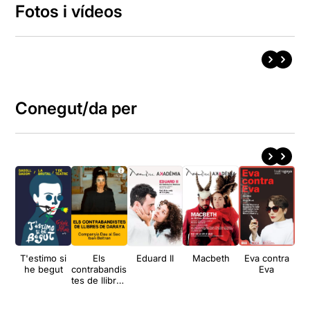
Fotos i vídeos
Conegut/da per
T'estimo si
Els
Eduard II
Macbeth
Eva contra
he begut
contrabandis
Eva
en
tes de llibres
(Ro
de Darayya