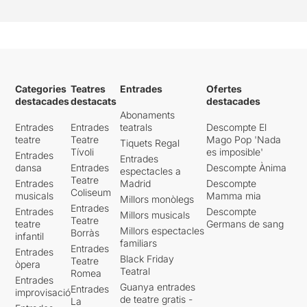
Categories
Teatres
Entrades
Ofertes
destacades
destacats
destacades
Abonaments
Entrades
Entrades
teatrals
Descompte El
teatre
Teatre
Mago Pop 'Nada
Tiquets Regal
Tívoli
es imposible'
Entrades
Entrades
dansa
Entrades
Descompte Ànima
espectacles a
Teatre
Entrades
Madrid
Descompte
Coliseum
musicals
Mamma mia
Millors monòlegs
Entrades
Entrades
Descompte
Millors musicals
Teatre
teatre
Germans de sang
Millors espectacles
Borràs
infantil
familiars
Entrades
Entrades
Black Friday
Teatre
òpera
Teatral
Romea
Entrades
Guanya entrades
Entrades
improvisació
de teatre gratis -
La