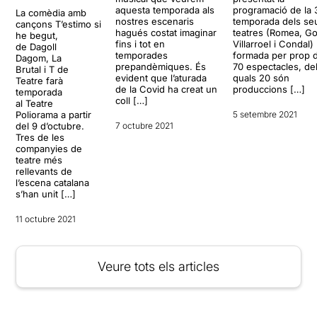
aquesta temporada als
programació de la 
La comèdia amb
nostres escenaris
temporada dels se
cançons T’estimo si
hagués costat imaginar
teatres (Romea, Go
he begut,
fins i tot en
Villarroel i Condal)
de Dagoll
temporades
formada per prop 
Dagom, La
prepandèmiques. És
70 espectacles, de
Brutal i T de
evident que l’aturada
quals 20 són
Teatre farà
de la Covid ha creat un
produccions […]
temporada
coll […]
al Teatre
Poliorama a partir
5 setembre 2021
del 9 d’octubre.
7 octubre 2021
Tres de les
companyies de
teatre més
rellevants de
l’escena catalana
s’han unit […]
11 octubre 2021
Veure tots els articles