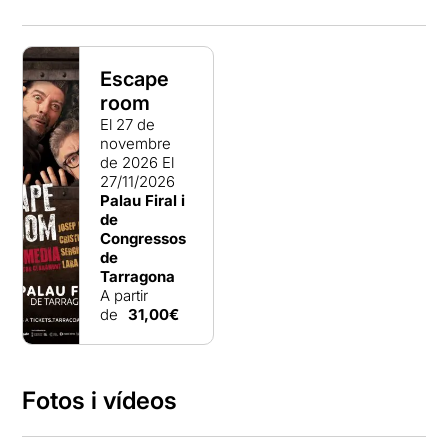
Escape
room
El 27 de
novembre
de 2026
El
27/11/2026
Palau Firal i
de
Congressos
de
Tarragona
A partir
de
31,00€
Fotos i vídeos