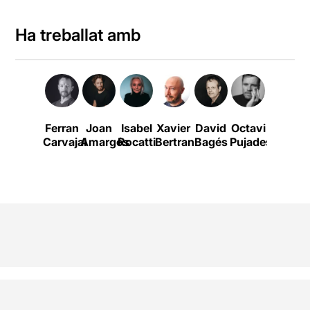
Ha treballat amb
Ferran
Joan
Isabel
Xavier
David
Octavi
Enric
Carvajal
Amargós
Rocatti
Bertran
Bagés
Pujades
Cambra