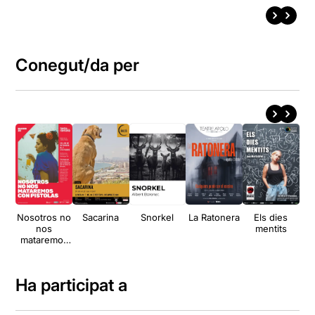
Conegut/da per
Nosotros no
Sacarina
Snorkel
La Ratonera
Els dies
Ai
nos
mentits
mataremos
mi
con pistolas
rad
Ha participat a