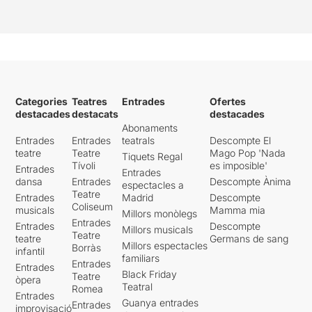
Categories
Teatres
Entrades
Ofertes
destacades
destacats
destacades
Abonaments
Entrades
Entrades
teatrals
Descompte El
teatre
Teatre
Mago Pop 'Nada
Tiquets Regal
Tívoli
es imposible'
Entrades
Entrades
dansa
Entrades
Descompte Ànima
espectacles a
Teatre
Entrades
Madrid
Descompte
Coliseum
musicals
Mamma mia
Millors monòlegs
Entrades
Entrades
Descompte
Millors musicals
Teatre
teatre
Germans de sang
Millors espectacles
Borràs
infantil
familiars
Entrades
Entrades
Black Friday
Teatre
òpera
Teatral
Romea
Entrades
Guanya entrades
Entrades
improvisació