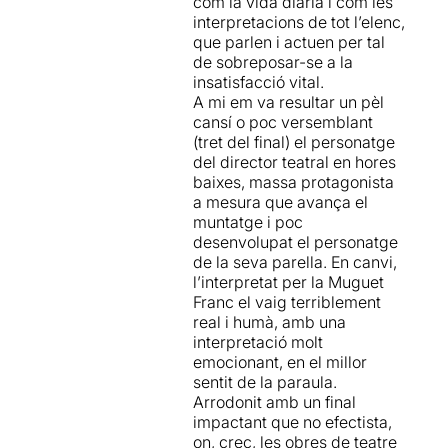
com la vida diària i com les
per donar llum a tots aquells
interpretacions de tot l’elenc,
que tot i voler fer grans
que parlen i actuen per tal
coses a la vida -una gran
de sobreposar-se a la
majoria, tot s'ha de dir-
insatisfacció vital.
s'han de conformar a viure
A mi em va resultar un pèl
en una forçada mediocritat...
cansí o poc versemblant
(tret del final) el personatge
del director teatral en hores
baixes, massa protagonista
a mesura que avança el
muntatge i poc
desenvolupat el personatge
de la seva parella. En canvi,
l’interpretat per la Muguet
Franc el vaig terriblement
real i humà, amb una
interpretació molt
emocionant, en el millor
sentit de la paraula.
Arrodonit amb un final
impactant que no efectista,
on, crec, les obres de teatre