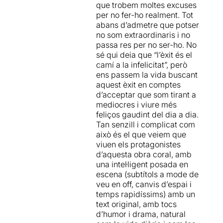
que trobem moltes excuses
justa mesura en alguns
per no fer-ho realment. Tot
personatges, que encerta de
abans d’admetre que potser
ple amb la utilització de
no som extraordinaris i no
textos narratius projectats i
passa res per no ser-ho. No
que tanca amb una escena
sé qui deia que “l’èxit és el
final aclaparadora... i tant
camí a la infelicitat”, però
dolorosa com clarivident. És
ens passem la vida buscant
cert que a vegades
aquest èxit en comptes
l'obra parla de teatre
d’acceptar que som tirant a
reivindicatiu i combatiu des
mediocres i viure més
d'una posició una
feliços gaudint del dia a dia.
mica còmoda, i també crec
Tan senzill i complicat com
que a vegades peca d'una
això és el que veiem que
naturalitat un pèl forçada en
viuen els protagonistes
algunes interpretacions,
d’aquesta obra coral, amb
però crec que seria una
una intel·ligent posada en
llàstima que els espectadors
escena (subtítols a mode de
habituals del teatre que es fa
veu en off, canvis d’espai i
a casa nostra es perdessin
temps rapidíssims) amb un
una peça com aquesta.
text original, amb tocs
Serveix per entendre una
d’humor i drama, natural
part de la professió i també