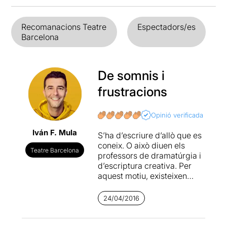
Recomanacions Teatre
Espectadors/es
Barcelona
De somnis i
frustracions
Opinió verificada
Iván F. Mula
S’ha d’escriure d’allò que es
coneix. O això diuen els
Teatre Barcelona
professors de dramatúrgia i
d’escriptura creativa. Per
aquest motiu, existeixen
tantes obres de teatre que
parlen del món dels artistes,
24/04/2016
de les arts escèniques i de
tot allò que les envolta. La
qüestió és que totes