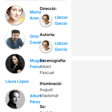
Direcció:
Marta
Llàtzer
Aran
Garcia
Autoria:
Oriol
Casals
Llàtzer
Garcia
Escenografia:
Muguet
Albert
Franc
Pascual
Laura López
Il·luminació:
August
Viladomat
Albert
Pérez
So: