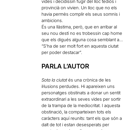
vides i decidissin fugir del lloc tediós i
provincià on vivien. Un lloc que no els
havia permès complir els seus somnis i
ambicions.
És una llàstima, però, que en arribar al
seu nou destí no es trobessin cap home
que els digués alguna cosa semblant a…
“S’ha de ser molt fort en aquesta ciutat
per poder destacar”.
PARLA L’AUTOR
Sota la ciutat
és una crònica de les
il·lusions perdudes. Hi apareixen uns
personatges obstinats a donar un sentit
extraordinari a les seves vides per sortir
de la trampa de la mediocritat. I aquesta
obstinació, la comparteixen tots els
caràcters aquí reunits: tant els que són a
dalt de tot i estan desesperats per