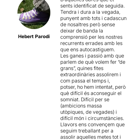
"s'hauria d'enderrocar el
s'ha convertit o, que sempre
sents identificat de seguida.
TNC i construir en el solar
ha estat, un impossible. Tots
Tendra i dura a la vegada,
Crítica completa »
uns multicines"
. Poc abans
els personatges són uns
punyent amb tots i cadascun
http://bit.ly/1RW0wwR
de morir, quan no tocava, el
perdedors.
de nosaltres però sense
Nacional de l'època de
deixar de banda la
Belbel li va oferir revisar un
Una obra plantejada amb un
Hebert Parodi
comprensió per les nostres
dels seus antics èxits,
Tot
gran dinamisme, amb
recurrents errades amb les
esperant Godot
. El muntatge
escenes molt curtes que
que ens autocastiguem.
no es va fer ni s'ha
avancen en el temps i ens
Les ganes i passió amb que
recuperat mai més, tot i les
ajuden a entendre el
parlem de què volem fer “de
reivindicacions que en el
desenvolupament dels
grans”, quines fites
seu moment van fer Joan
personatges. Ens han
extraordinàries assolirem i
Anguera, Ricard Salvat i
agradat molt totes les
com passa el temps i,
alguns altres membres
interpretacions i la
potser, ho hem intentat, però
d'aquella generació que tant
magnífica posada en
què difícil és aconseguir el
va fer i que tant poc es
escena.
somniat. Difícil per se
recorda.
(ambicions massa
La nostra crònica sencera es
utòpiques, de vegades) i
El muntatge de
Sota la
pot llegir, si cliqueu
AQUÍ
difícil món i circumstàncies.
ciutat
es sustenta, sobretot,
Llavors ens convençem que
en el text de Garcia. Un text
seguim treballant per a
que potser vol abarcar
assolir aquelles metes tot i
massa, però que troba la