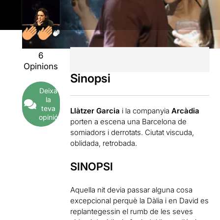
6
Opinions
Sinopsi
Deixa
la
teva
Llàtzer Garcia
i la companyia
Arcàdia
opinió
porten a escena una Barcelona de
somiadors i derrotats. Ciutat viscuda,
oblidada, retrobada.
SINOPSI
Aquella nit devia passar alguna cosa
excepcional perquè la Dàlia i en David es
replantegessin el rumb de les seves