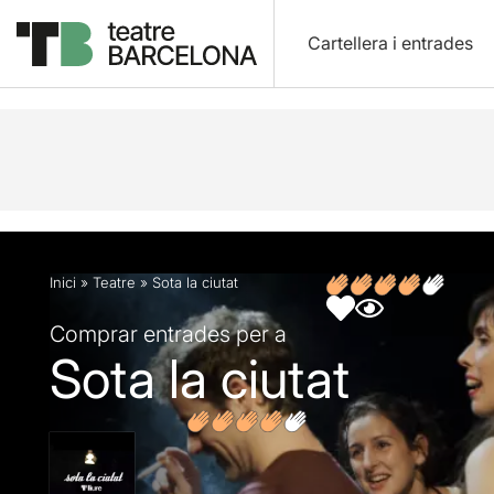
Cartellera i entrades
Descripció
Fitxa artística
Fotos i vídeos
Opin
Inici
»
Teatre
»
Sota la ciutat
Comprar entrades per a
Sota la ciutat