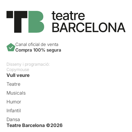
Canal oficial de venta
Compra 100% segura
Disseny i programació:
Copymouse
Vull veure
Teatre
Musicals
Humor
Infantil
Dansa
Teatre Barcelona ©2026