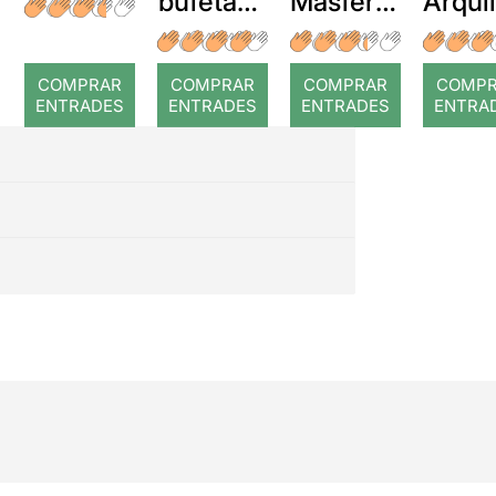
bufetada
Masferre
Arqui
a temps
r: Temps
: Cor
romp
COMPRAR
COMPRAR
COMPRAR
COMP
ENTRADES
ENTRADES
ENTRADES
ENTRA