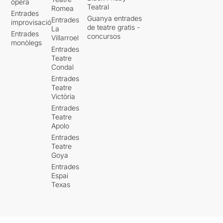
òpera
Teatral
Romea
Entrades
Guanya entrades
Entrades
improvisació
de teatre gratis -
La
Entrades
concursos
Villarroel
monòlegs
Entrades
Teatre
Condal
Entrades
Teatre
Victòria
Entrades
Teatre
Apolo
Entrades
Teatre
Goya
Entrades
Espai
Texas