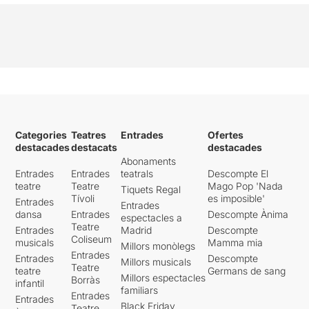
Categories
Teatres
Entrades
Ofertes
destacades
destacats
destacades
Abonaments
Entrades
Entrades
teatrals
Descompte El
teatre
Teatre
Mago Pop 'Nada
Tiquets Regal
Tívoli
es imposible'
Entrades
Entrades
dansa
Entrades
Descompte Ànima
espectacles a
Teatre
Entrades
Madrid
Descompte
Coliseum
musicals
Mamma mia
Millors monòlegs
Entrades
Entrades
Descompte
Millors musicals
Teatre
teatre
Germans de sang
Millors espectacles
Borràs
infantil
familiars
Entrades
Entrades
Black Friday
Teatre