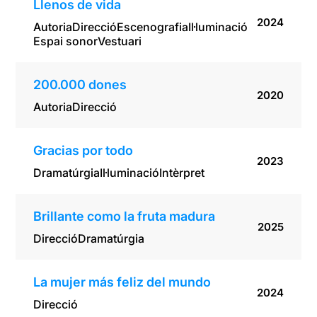
Llenos de vida
2024
Autoria
Direcció
Escenografia
Il·luminació
Espai sonor
Vestuari
200.000 dones
2020
Autoria
Direcció
Gracias por todo
2023
Dramatúrgia
Il·luminació
Intèrpret
Brillante como la fruta madura
2025
Direcció
Dramatúrgia
La mujer más feliz del mundo
2024
Direcció