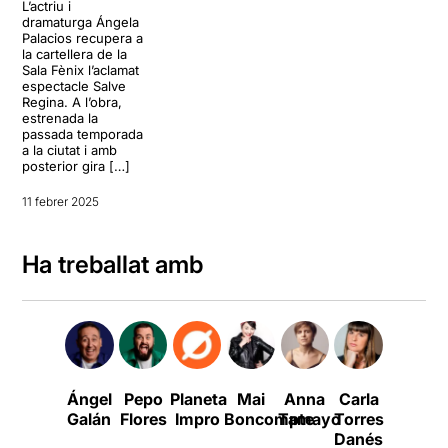
L’actriu i
dramaturga Ángela
Palacios recupera a
la cartellera de la
Sala Fènix l’aclamat
espectacle Salve
Regina. A l’obra,
estrenada la
passada temporada
a la ciutat i amb
posterior gira […]
11 febrer 2025
Ha treballat amb
Ángel
Pepo
Planeta
Mai
Anna
Carla
Martí
A
Galán
Flores
Impro
Boncompte
Tamayo
Torres
Costa
Danés
Olivé