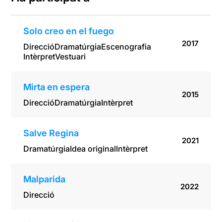
Solo creo en el fuego
2017
Direcció
Dramatúrgia
Escenografia
Intèrpret
Vestuari
Mirta en espera
2015
Direcció
Dramatúrgia
Intèrpret
Salve Regina
2021
Dramatúrgia
Idea original
Intèrpret
Malparida
2022
Direcció