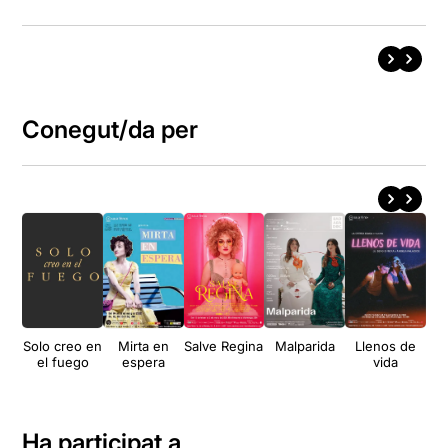
Conegut/da per
Solo creo en
Mirta en
Salve Regina
Malparida
Llenos de
2
el fuego
espera
vida
Ha participat a