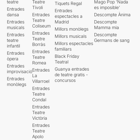
teatre
Teatre
Mago Pop 'Nada
Tiquets Regal
Tívoli
es imposible'
Entrades
Entrades
dansa
Entrades
Descompte Ànima
espectacles a
Teatre
Entrades
Madrid
Descompte
Coliseum
musicals
Mamma mia
Millors monòlegs
Entrades
Entrades
Descompte
Millors musicals
Teatre
teatre
Germans de sang
Millors espectacles
Borràs
infantil
familiars
Entrades
Entrades
Black Friday
Teatre
òpera
Teatral
Romea
Entrades
Guanya entrades
Entrades
improvisació
de teatre gratis -
La
Entrades
concursos
Villarroel
monòlegs
Entrades
Teatre
Condal
Entrades
Teatre
Victòria
Entrades
Teatre
Apolo