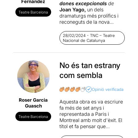
Fernández
dones excepcionals
de
Joan Yago,
un dels
Teatre Barcelona
dramaturgs més prolífics i
reconeguts de la nova
generació d'autors
dramàtics en llengua
28/02/2024 - TNC – Teatre
catalana, és un espectacle
Nacional de Catalunya
brillant, ple d'ironia i amb
molt sentit d'humor, que ens
fa reflexionar sobre les
No és tan estrany
contradiccions humanes.
com sembla
Primerament, es va estrenar
el 2022 com a lectura
dramatitzada a la
Sala
Opinió verificada
Beckett
en el XVII Obrador
Roser Garcia
Aquesta obra es va escriure
d'estiu, sota la direcció de
Guasch
fa més de set anys i
Ferran Utzet.
representada a Paris i
Teatre Barcelona
Montreal amb molt d'èxit. El
Es tracta d'un espectacle
títol et fa pensar que
molt original, tant en la
entrevistaran a dones
forma, com en el contingut.