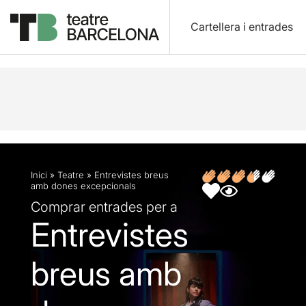
Cartellera i entrades
Descripció
Fitxa artística
Fotos i vídeos
Opin
Inici
»
Teatre
»
Entrevistes breus
amb dones excepcionals
Comprar entrades per a
Entrevistes
breus amb