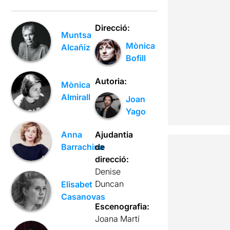
Direcció:
Muntsa
Mònica
Alcañiz
Bofill
Autoria:
Mònica
Almirall
Joan
Yago
Ajudantia
Anna
de
Barrachina
direcció:
Denise
Duncan
Elisabet
Casanovas
Escenografia:
Joana Martí