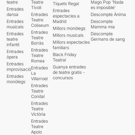
teatre
Teatre
Mago Pop 'Nada
Tiquets Regal
Tívoli
es imposible'
Entrades
Entrades
dansa
Entrades
Descompte Ànima
espectacles a
Teatre
Entrades
Madrid
Descompte
Coliseum
musicals
Mamma mia
Millors monòlegs
Entrades
Entrades
Descompte
Millors musicals
Teatre
teatre
Germans de sang
Millors espectacles
Borràs
infantil
familiars
Entrades
Entrades
Black Friday
Teatre
òpera
Teatral
Romea
Entrades
Guanya entrades
Entrades
improvisació
de teatre gratis -
La
Entrades
concursos
Villarroel
monòlegs
Entrades
Teatre
Condal
Entrades
Teatre
Victòria
Entrades
Teatre
Apolo