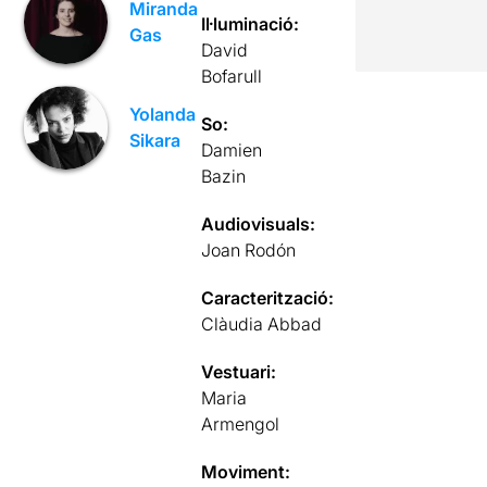
Miranda
Il·luminació:
Gas
David
Bofarull
Yolanda
So:
Sikara
Damien
Bazin
Audiovisuals:
Joan Rodón
Caracterització:
Clàudia Abbad
Vestuari:
Maria
Armengol
Moviment: