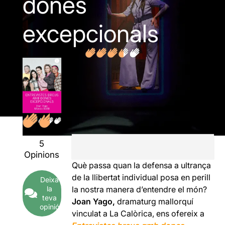
dones
excepcionals
5
Opinions
Què passa quan la defensa a ultrança
de la llibertat individual posa en perill
Deixa
la
la nostra manera d’entendre el món?
teva
Joan Yago,
dramaturg mallorquí
opinió
vinculat a La Calòrica, ens ofereix a