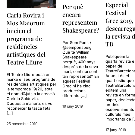
Especial
Per què
Festival
encara
Carla Rovira i
Grec 2019,
representem
Mos Maiorum
descarrega
Shakespeare?
inicien el
la revista 
programa de
TB
Per Sem Pons /
residències
@semponspuig
Què té William
artístiques del
Publiquem la
Shakespeare
Teatre Lliure
quarta revista 
perquè, 400 anys
paper de
després de la seva
TeatreBarcelon
mort, continuï sent
El Teatre Lliure posa en
Aquest és el
tan representat? En
marxa el seu programa de
quart estiu que
aquest Festival
residències artístiques per
TeatreBarcelon
Grec hi ha cinc
la temporada 19/20, sota
editem una
produccions
el nom d’Ajuts a la creació
revista en form
diferents […]
Carlota Soldevila.
paper, dedicada
D’aquesta manera, es vol
un dels
19 juny 2019
reconèixer la tasca feta
esdeveniments
[…]
culturals més
importants de [
25 novembre 2019
17 juny 2019