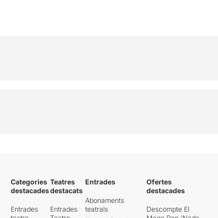
Categories
Teatres
Entrades
Ofertes
destacades
destacats
destacades
Abonaments
Entrades
Entrades
teatrals
Descompte El
teatre
Teatre
Mago Pop 'Nada