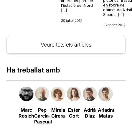
pictòrics. Basa
til·lers del parc de
en l’obra del
l’Estació del Nord
dramaturg Krist
[…]
Smeds, […]
20 juliol 2017
13 gener 2017
Veure tots els articles
Ha treballat amb
Marc
Pep
Mireia
Ester
Adrià
Ariadna
Santi
Rosich
Garcia-
Cirera
Cort
Díaz
Matas
Monrea
S
Pascual