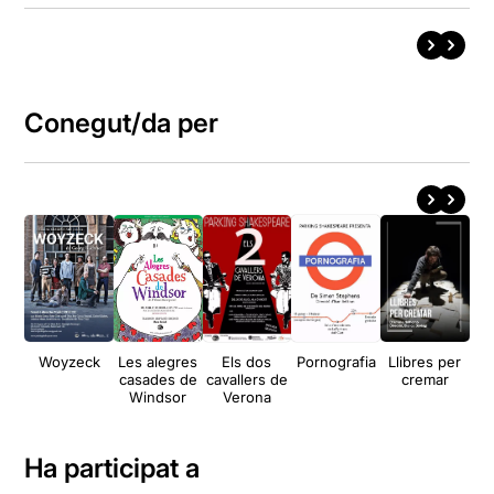
Conegut/da per
Woyzeck
Les alegres
Els dos
Pornografia
Llibres per
casades de
cavallers de
cremar
A
Windsor
Verona
Ha participat a