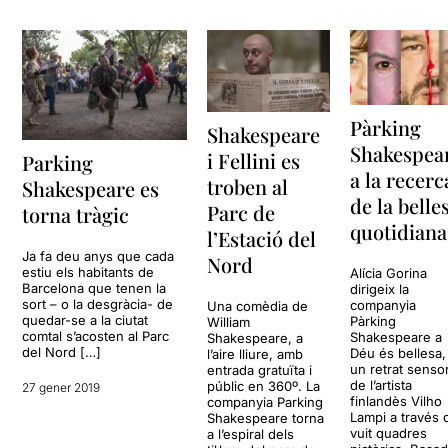
Pàrking
Shakespeare
Shakespea
i Fellini es
Parking
a la recerc
troben al
Shakespeare es
de la belle
Parc de
torna tràgic
quotidiana
l’Estació del
Ja fa deu anys que cada
Nord
estiu els habitants de
Alícia Gorina
Barcelona que tenen la
dirigeix la
sort – o la desgràcia- de
companyia
Una comèdia de
quedar-se a la ciutat
Pàrking
William
comtal s’acosten al Parc
Shakespeare a
Shakespeare, a
del Nord […]
Déu és bellesa,
l’aire lliure, amb
un retrat sensor
entrada gratuïta i
de l’artista
públic en 360º. La
27 gener 2019
finlandès Vilho
companyia Parking
Lampi a través 
Shakespeare torna
vuit quadres
a l’espiral dels