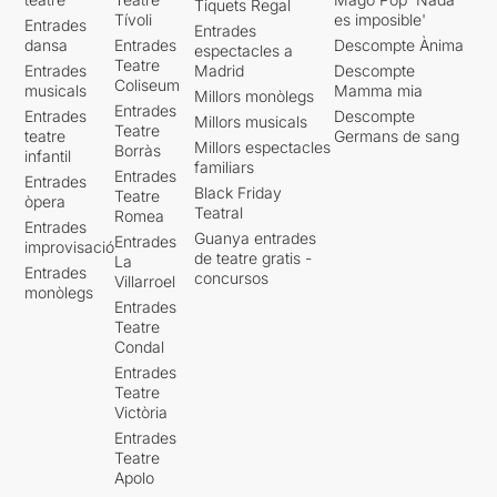
Tiquets Regal
Tívoli
es imposible'
Entrades
Entrades
dansa
Entrades
Descompte Ànima
espectacles a
Teatre
Entrades
Madrid
Descompte
Coliseum
musicals
Mamma mia
Millors monòlegs
Entrades
Entrades
Descompte
Millors musicals
Teatre
teatre
Germans de sang
Millors espectacles
Borràs
infantil
familiars
Entrades
Entrades
Black Friday
Teatre
òpera
Teatral
Romea
Entrades
Guanya entrades
Entrades
improvisació
de teatre gratis -
La
Entrades
concursos
Villarroel
monòlegs
Entrades
Teatre
Condal
Entrades
Teatre
Victòria
Entrades
Teatre
Apolo