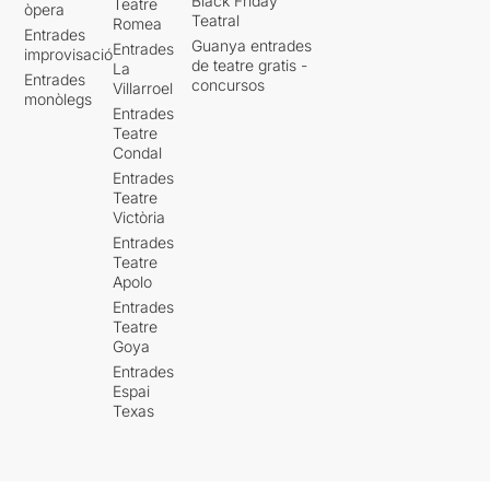
Black Friday
Teatre
òpera
Teatral
Romea
Entrades
Guanya entrades
Entrades
improvisació
de teatre gratis -
La
Entrades
concursos
Villarroel
monòlegs
Entrades
Teatre
Condal
Entrades
Teatre
Victòria
Entrades
Teatre
Apolo
Entrades
Teatre
Goya
Entrades
Espai
Texas