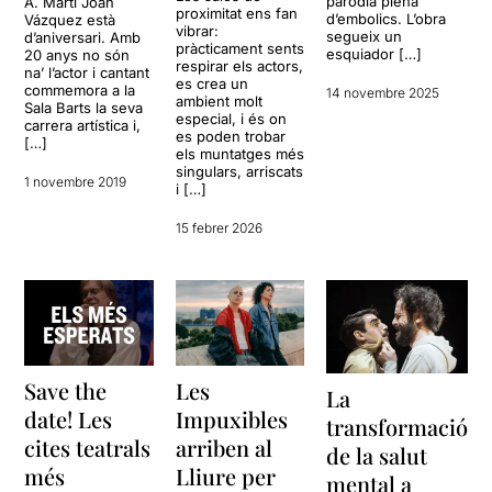
paròdia plena
A. Martí Joan
proximitat ens fan
d’embolics. L’obra
Vázquez està
vibrar:
segueix un
d’aniversari. Amb
pràcticament sents
esquiador […]
20 anys no són
respirar els actors,
na’ l’actor i cantant
es crea un
commemora a la
14 novembre 2025
ambient molt
Sala Barts la seva
especial, i és on
carrera artística i,
es poden trobar
[…]
els muntatges més
singulars, arriscats
1 novembre 2019
i […]
15 febrer 2026
Save the
Les
La
date! Les
Impuxibles
transformació
cites teatrals
arriben al
de la salut
més
Lliure per
mental a