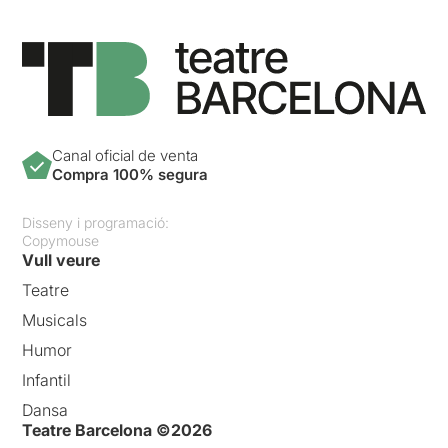
Canal oficial de venta
Compra 100% segura
Disseny i programació:
Copymouse
Vull veure
Teatre
Musicals
Humor
Infantil
Dansa
Teatre Barcelona ©2026