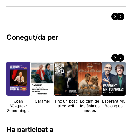
Conegut/da per
Joan
Caramel
Tinc un bosc
Lo cant de
Esperant Mr.
Vázquez:
al cervell
les ànimes
Bojangles
Something's
mudes
coming
Ha participat a