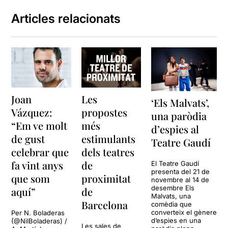
Articles relacionats
Joan
Les
‘Els Malvats’,
Vázquez:
propostes
una paròdia
“Em ve molt
més
d’espies al
de gust
estimulants
Teatre Gaudí
celebrar que
dels teatres
fa vint anys
de
El Teatre Gaudí
presenta del 21 de
que som
proximitat
novembre al 14 de
desembre Els
aquí”
de
Malvats, una
Barcelona
comèdia que
converteix el gènere
Per N. Boladeras
d’espies en una
(@NilBoladeras) /
Les sales de