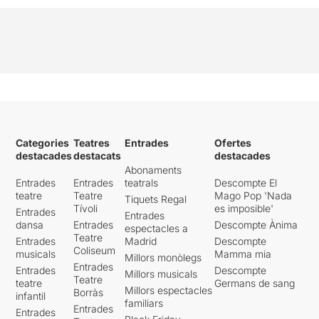
Categories
Teatres
Entrades
Ofertes
destacades
destacats
destacades
Abonaments
Entrades
Entrades
teatrals
Descompte El
teatre
Teatre
Mago Pop 'Nada
Tiquets Regal
Tívoli
es imposible'
Entrades
Entrades
dansa
Entrades
Descompte Ànima
espectacles a
Teatre
Entrades
Madrid
Descompte
Coliseum
musicals
Mamma mia
Millors monòlegs
Entrades
Entrades
Descompte
Millors musicals
Teatre
teatre
Germans de sang
Millors espectacles
Borràs
infantil
familiars
Entrades
Entrades