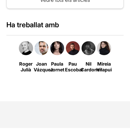
Ha treballat amb
Roger
Joan
Paula
Pau
Nil
Mireia
Adrià
Julià
Vázquez
Jornet
Escobar
Cardoner
Vilapuig
Ardila