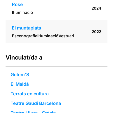
Rose
2024
Il·luminació
El muntaplats
2022
Escenografia
Il·luminació
Vestuari
Vinculat/da a
Golem'S
El Maldà
Terrats en cultura
Teatre Gaudí Barcelona
Teatre Lliure - Gràcia