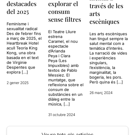
destacades
explorar el
través de les
del 2025
consum
arts
sense filtres
escèniques
Feminisme i
sexualitat radical
El Teatre Lliure
Des de febrer fins
Les arts escèniques
estrena
a març de 2025, el
han tingut sempre la
Caramel, el nou
Heartbreak Hotel
salut mental com a
espectacle
acull Teoria King
temàtica d’interès.
d’Arianda
Kong, una obra
La narració de vides
Peya i Clara
basada en el text
i experiències
Peya (Les
de Virginie
singulars,
Impuxibles) amb
Despentes que
l’existència, la
textos de Pablo
explora […]
marginalitat, la
Messiez. El
bogeria, les pors.
muntatge, que
Però quina és […]
2 gener 2025
reflexiona sobre el
consum de
26 març 2024
substàncies en un
diàleg entre la
música, […]
31 octubre 2024
Veure tots els articles