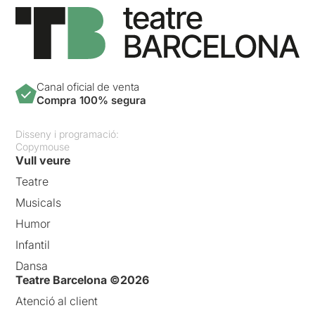
Canal oficial de venta
Compra 100% segura
Disseny i programació:
Copymouse
Vull veure
Teatre
Musicals
Humor
Infantil
Dansa
Teatre Barcelona ©2026
Atenció al client