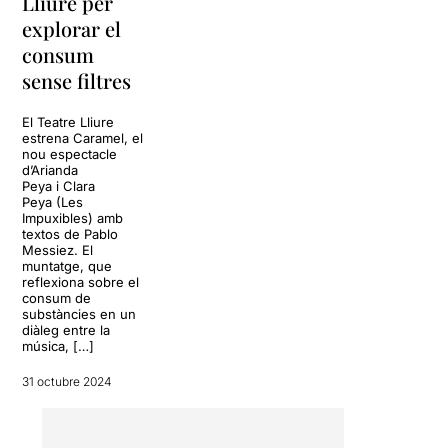
Lliure per
“trippy”
en forma de foc
vermell que l’envolta i li surt
explorar el
del cos.
Mabel Olea
ens ha
consum
sorprès amb un treball quasi
sense filtres
acrobàtic lent i recargolat
com el seu cos i la seva
ment atrapats entre els
El Teatre Lliure
estrena Caramel, el
ferros d’un cadira i, per
nou espectacle
descomptat, la nostra
Clara
d’Arianda
Peya
, permanentment a
Peya i Clara
l’escenari, presentant
Peya (Les
Impuxibles) amb
l’espectacle, tocant diferents
textos de Pablo
instruments, actuant amb un
Messiez. El
llum zenital que li surt del
muntatge, que
cap, com qui està sempre en
reflexiona sobre el
consum de
estat de gràcia. Moltes
substàncies en un
gràcies Peyas.
diàleg entre la
música, […]
31 octubre 2024