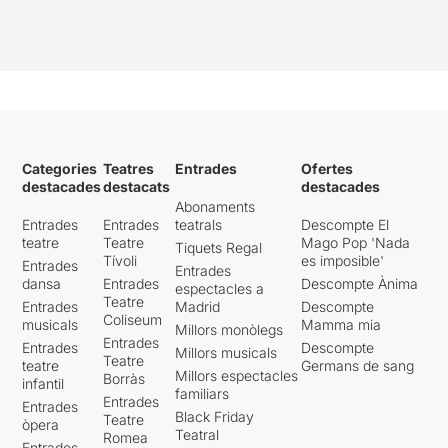
Categories
Teatres
Entrades
Ofertes
destacades
destacats
destacades
Abonaments
Entrades
Entrades
teatrals
Descompte El
teatre
Teatre
Mago Pop 'Nada
Tiquets Regal
Tívoli
es imposible'
Entrades
Entrades
dansa
Entrades
Descompte Ànima
espectacles a
Teatre
Entrades
Madrid
Descompte
Coliseum
musicals
Mamma mia
Millors monòlegs
Entrades
Entrades
Descompte
Millors musicals
Teatre
teatre
Germans de sang
Millors espectacles
Borràs
infantil
familiars
Entrades
Entrades
Black Friday
Teatre
òpera
Teatral
Romea
Entrades