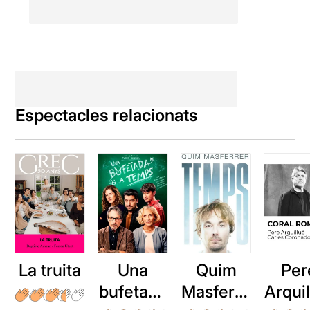
Espectacles relacionats
La truita
Una
Quim
Per
bufetada
Masferre
Arqui