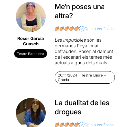
Me’n poses una
altra?
Opinió verificada
Roser Garcia
Les Impuxibles
són les
Guasch
germanes Peya i mai
defrauden. Posen al damunt
Teatre Barcelona
de l’escenari els temes més
actuals alguns dels quals
encara no són prou visibles
quan ho converteixen en
20/11/2024 - Teatre Lliure –
obra escènica, com va
Gràcia
passar amb
Limbo
(2015)
que va destapar el tema de
la transexualitat. Elles han
La dualitat de les
estat pioneres també en
portar als escenaris temes
drogues
sensibles com les malalties
mentals (
Suit TOC núm 6
), el
cos i les relacions sexo-
Opinió verificada