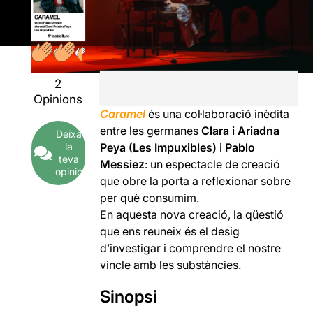
2
Opinions
Caramel
és una col·laboració inèdita
entre les germanes
Clara i Ariadna
Deixa
la
Peya (Les Impuxibles)
i
Pablo
teva
Messiez
: un espectacle de creació
opinió
que obre la porta a reflexionar sobre
per què consumim.
En aquesta nova creació, la qüestió
que ens reuneix és el desig
d’investigar i comprendre el nostre
vincle amb les substàncies.
Sinopsi