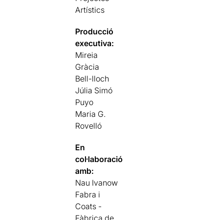
Artístics
Producció
executiva:
Mireia
Gràcia
Bell-lloch
Júlia Simó
Puyo
Maria G.
Rovelló
En
col·laboració
amb:
Nau Ivanow
Fabra i
Coats -
Fàbrica de