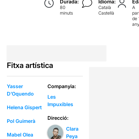
Durada:
Idioma:
Ed
80
Català
A
minuts
Castellà
par
de 
an
Fitxa artística
Yasser
Companyia:
D’Oquendo
Les
Impuxibles
Helena Gispert
Direcció:
Pol Guimerà
Clara
Mabel Olea
Peya