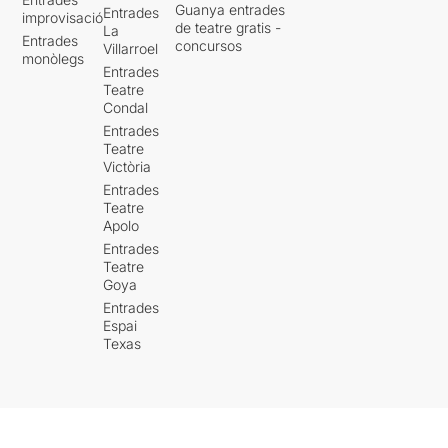
Guanya entrades
Entrades
improvisació
de teatre gratis -
La
Entrades
concursos
Villarroel
monòlegs
Entrades
Teatre
Condal
Entrades
Teatre
Victòria
Entrades
Teatre
Apolo
Entrades
Teatre
Goya
Entrades
Espai
Texas