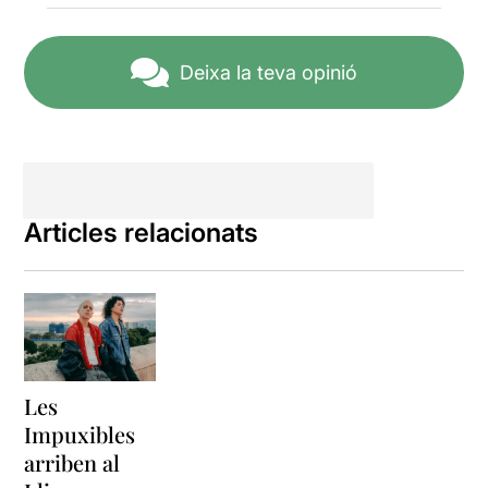
cómo no ir a buscar en lo
prohibido, cuando en lo
prohibido aprendió a
Deixa la teva opinió
gozar”.... “entra en mi, para
que puedas salir de mi”...
La necessitat de barrejar-se
amb la gent més propera, la
que comparteix consum es
representa en una escena on
la coreografia i la música
trista, melancòlica però
Articles relacionats
serena mostra molt bé
aquesta necessitat. I en
aquest quadre coreogràfic,
els magnífics ballarins
Mabel Olea, Helena Gispert,
Yasser D’Oquendo i Pol
Guimerà
fan un
Totum
Les
Revolutum
elegant i
harmoniós. No puc deixar
Impuxibles
d’esmentar la dansa
arriben al
d’
Helena Gispert en ple