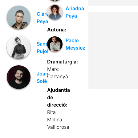
Ariadna
Clara
Peya
Peya
Autoria:
Pablo
Sandra
Messiez
Pujol
Dramatúrgia:
Marc
Joan
Cartanyà
Solé
Ajudantia
de
direcció:
Rita
Molina
Vallicrosa