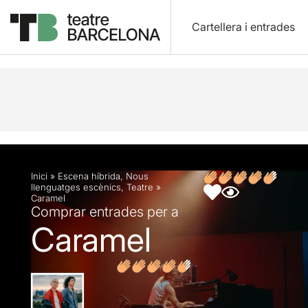
Cartellera i entrades
Descripció
Fitxa artística
Fotos i vídeos
Opin
Inici
»
Escena híbrida
,
Nous
llenguatges escènics
,
Teatre
»
Caramel
Comprar entrades per a
Caramel