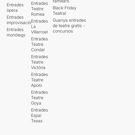
familiars
Entrades
Entrades
Black Friday
Teatre
òpera
Teatral
Romea
Entrades
Guanya entrades
Entrades
improvisació
de teatre gratis -
La
Entrades
concursos
Villarroel
monòlegs
Entrades
Teatre
Condal
Entrades
Teatre
Victòria
Entrades
Teatre
Apolo
Entrades
Teatre
Goya
Entrades
Espai
Texas