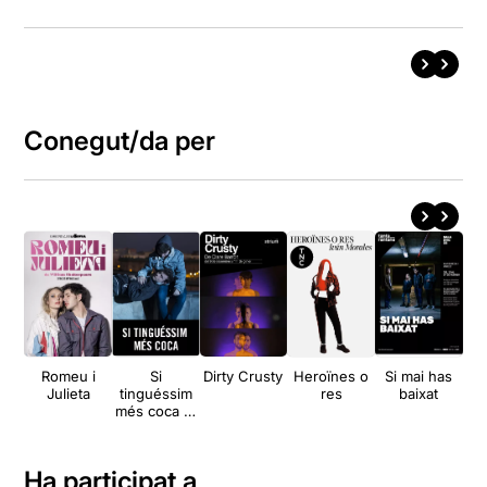
Conegut/da per
Romeu i
Si
Dirty Crusty
Heroïnes o
Si mai has
Qu
Julieta
tinguéssim
res
baixat
més coca et
demostraria
com t'estimo
Ha participat a