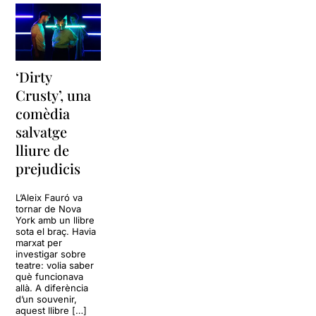
‘Dirty
Crusty’, una
comèdia
salvatge
lliure de
prejudicis
L’Aleix Fauró va
tornar de Nova
York amb un llibre
sota el braç. Havia
marxat per
investigar sobre
teatre: volia saber
què funcionava
allà. A diferència
d’un souvenir,
aquest llibre […]