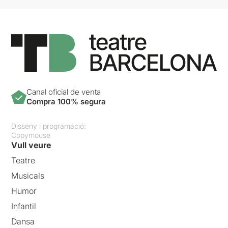
Canal oficial de venta
Compra 100% segura
Disseny i programació:
Copymouse
Vull veure
Teatre
Musicals
Humor
Infantil
Dansa