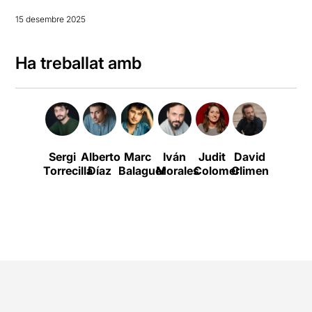
15 desembre 2025
Ha treballat amb
Sergi
Alberto
Marc
Iván
Judit
David
Tai
Torrecilla
Díaz
Balaguer
Morales
Colomer
Climent
Fati