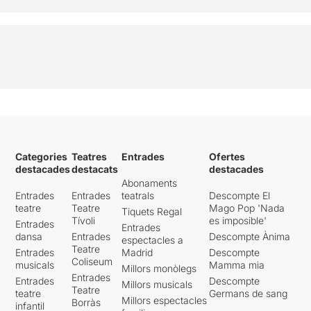
Categories
Teatres
Entrades
Ofertes
destacades
destacats
destacades
Abonaments
Entrades
Entrades
teatrals
Descompte El
teatre
Teatre
Mago Pop 'Nada
Tiquets Regal
Tívoli
es imposible'
Entrades
Entrades
dansa
Entrades
Descompte Ànima
espectacles a
Teatre
Entrades
Madrid
Descompte
Coliseum
musicals
Mamma mia
Millors monòlegs
Entrades
Entrades
Descompte
Millors musicals
Teatre
teatre
Germans de sang
Millors espectacles
Borràs
infantil