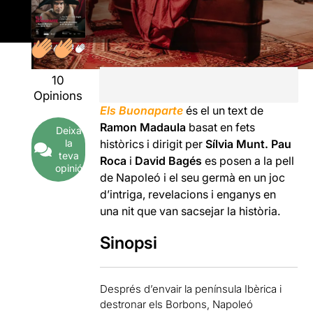
10
Opinions
Els Buonaparte
és el un text de
Ramon Madaula
basat en fets
Deixa
històrics i dirigit per
Sílvia Munt. Pau
la
teva
Roca
i
David Bagés
es posen a la pell
opinió
de Napoleó i el seu germà en un joc
d’intriga, revelacions i enganys en
una nit que van sacsejar la història.
Sinopsi
Després d’envair la península Ibèrica i
destronar els Borbons, Napoleó