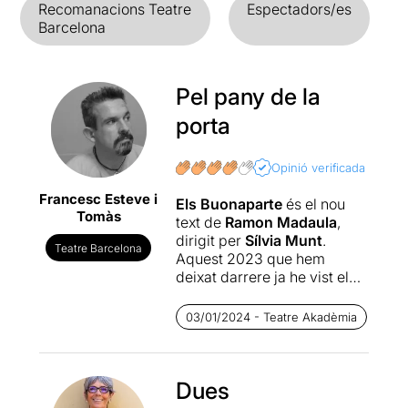
Recomanacions Teatre
Espectadors/es
Barcelona
Pel pany de la
porta
Opinió verificada
Francesc Esteve i
Els Buonaparte
és el nou
Tomàs
text de
Ramon Madaula
,
dirigit per
Sílvia Munt
.
Teatre Barcelona
Aquest 2023 que hem
deixat darrere ja he vist el
Ramón Madaula com a autor
i actor a
Conqueridors
. I ara
03/01/2024 - Teatre Akadèmia
amb aquesta mitja comèdia
també ‘històrica’ del que
podria haver passat en una
nit on Napoleó Bonaparte
Dues
queda amb el seu germà