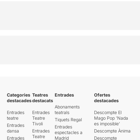
Categories
Teatres
Entrades
Ofertes
destacades
destacats
destacades
Abonaments
Entrades
Entrades
teatrals
Descompte El
teatre
Teatre
Mago Pop 'Nada
Tiquets Regal
Tívoli
es imposible'
Entrades
Entrades
dansa
Entrades
Descompte Ànima
espectacles a
Teatre
Entrades
Madrid
Descompte