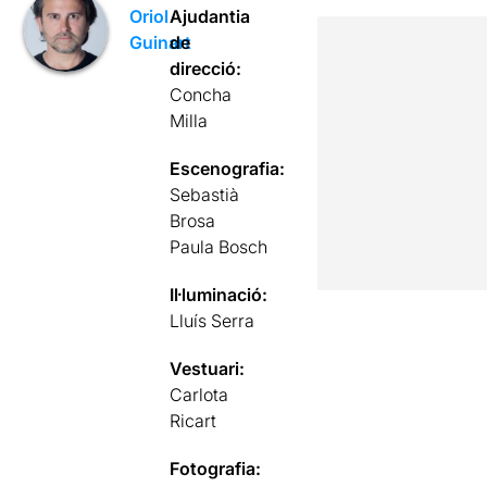
Ajudantia
Oriol
de
Guinart
direcció:
Concha
Milla
Escenografia:
Sebastià
Brosa
Paula Bosch
Il·luminació:
Lluís Serra
Vestuari:
Carlota
Ricart
Fotografia: