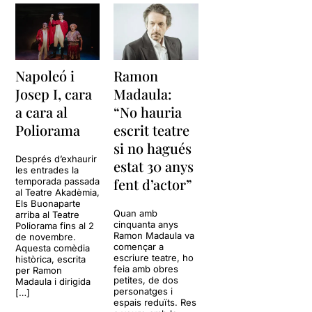
Napoleó i
Ramon
Josep I, cara
Madaula:
a cara al
“No hauria
Poliorama
escrit teatre
si no hagués
Després d’exhaurir
estat 30 anys
les entrades la
fent d’actor”
temporada passada
al Teatre Akadèmia,
Els Buonaparte
Quan amb
arriba al Teatre
cinquanta anys
Poliorama fins al 2
Ramon Madaula va
de novembre.
començar a
Aquesta comèdia
escriure teatre, ho
històrica, escrita
feia amb obres
per Ramon
petites, de dos
Madaula i dirigida
personatges i
[…]
espais reduïts. Res