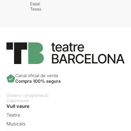
Espai
Texas
Canal oficial de venta
Compra 100% segura
Disseny i programació:
Copymouse
Vull veure
Teatre
Musicals