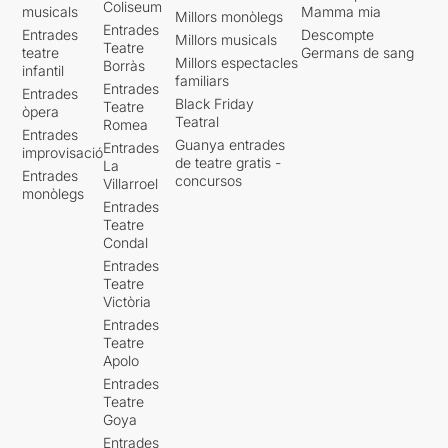
Coliseum
musicals
Mamma mia
Millors monòlegs
Entrades
Entrades
Descompte
Millors musicals
Teatre
teatre
Germans de sang
Millors espectacles
Borràs
infantil
familiars
Entrades
Entrades
Black Friday
Teatre
òpera
Teatral
Romea
Entrades
Guanya entrades
Entrades
improvisació
de teatre gratis -
La
Entrades
concursos
Villarroel
monòlegs
Entrades
Teatre
Condal
Entrades
Teatre
Victòria
Entrades
Teatre
Apolo
Entrades
Teatre
Goya
Entrades