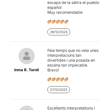
entretinguda. Una proposta
escapa de la sátira el pueblo
teatral que funciona i de la
español
que tothom en surt content.
Muy recomendable
Aquesta representació la
vaig anar a veure al
Teatre
La
Sala
d'Argentona
29/12/2023
Feia temps que no veia unes
interpretacions tan
divertides i una posada en
escena tan impecable.
Inma R. Tornil
Bravo!
27/12/2023
Excel·lents interpretations i