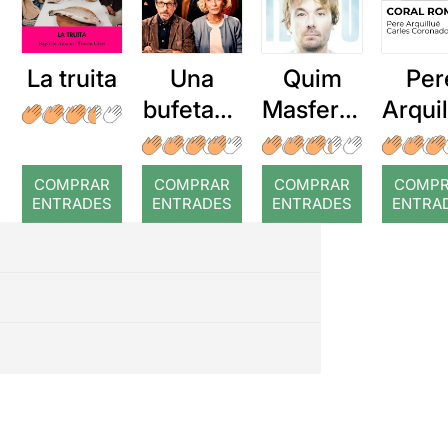
La truita
Una
Quim
Per
bufetada
Masferre
Arqui
a temps
r: Temps
: Cor
romp
COMPRAR
COMPRAR
COMPRAR
COMP
ENTRADES
ENTRADES
ENTRADES
ENTRA