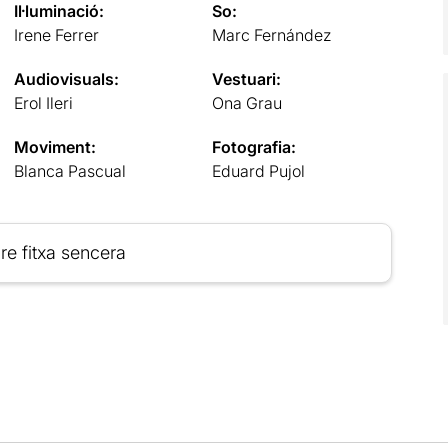
Il·luminació:
So:
Irene Ferrer
Marc Fernández
Audiovisuals:
Vestuari:
Erol Ileri
Ona Grau
Moviment:
Fotografia:
Blanca Pascual
Eduard Pujol
re fitxa sencera