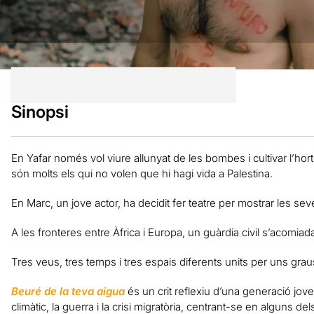
Sinopsi
En Yafar només vol viure allunyat de les bombes i cultivar l’hort
són molts els qui no volen que hi hagi vida a Palestina.
En Marc, un jove actor, ha decidit fer teatre per mostrar les se
A les fronteres entre Àfrica i Europa, un guàrdia civil s’acomia
Tres veus, tres temps i tres espais diferents units per uns grau
Beuré de la teva aigua
és un crit reflexiu d’una generació jove
climàtic, la guerra i la crisi migratòria, centrant-se en alguns del