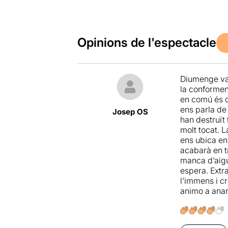
Opinions de l'espectacle
Diumenge vai
la conformen 
en comú és q
ens parla de
Josep OS
han destruït 
molt tocat. L
ens ubica en
acabarà en t
manca d’aigu
espera. Extr
l’immens i cr
animo a anar