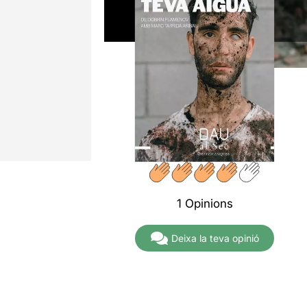
1 Opinions
Deixa la teva opinió