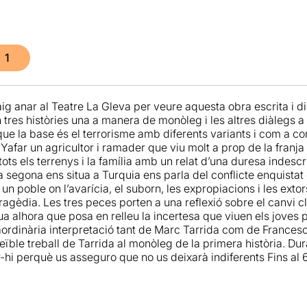
1
g anar al Teatre La Gleva per veure aquesta obra escrita i d
tres històries una a manera de monòleg i les altres diàlegs a 
ue la base és el terrorisme amb diferents variants i com a co
 Yafar un agricultor i ramader que viu molt a prop de la fran
tots els terrenys i la família amb un relat d’una duresa indescr
a segona ens situa a Turquia ens parla del conflicte enquistat e
 un poble on l’avarícia, el suborn, les expropiacions i les ex
ragèdia. Les tres peces porten a una reflexió sobre el canvi c
a alhora que posa en relleu la incertesa que viuen els joves p
aordinària interpretació tant de Marc Tarrida com de Francesc 
eïble treball de Tarrida al monòleg de la primera història. Du
-hi perquè us asseguro que no us deixarà indiferents Fins al 