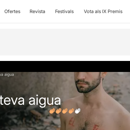
Ofertes
Revista
Festivals
Vota als IX Premis
vídeos
Opinions
va aigua
 teva aigua