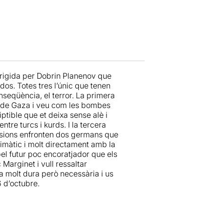
irigida per Dobrin Planenov que
dos. Totes tres l’únic que tenen
nseqüència, el terror. La primera
ja de Gaza i veu com les bombes
iptible que et deixa sense alè i
ntre turcs i kurds. I la tercera
torsions enfronten dos germans que
limàtic i molt directament amb la
el futur poc encoratjador que els
Marginet i vull ressaltar
ra molt dura però necessària i us
6 d’octubre.