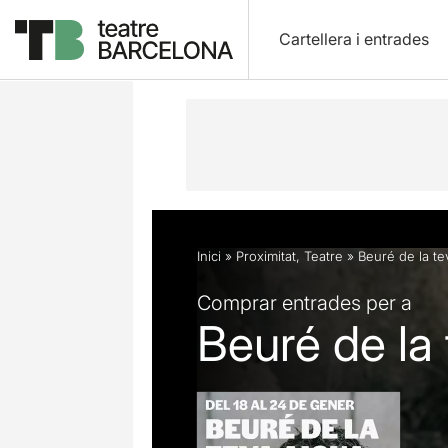
Cartellera i entrades
Descripció
Fitxa artística
Fotos i 
Inici
»
Proximitat
,
Teatre
»
Beuré de la te
Comprar entrades per a
Beuré de la