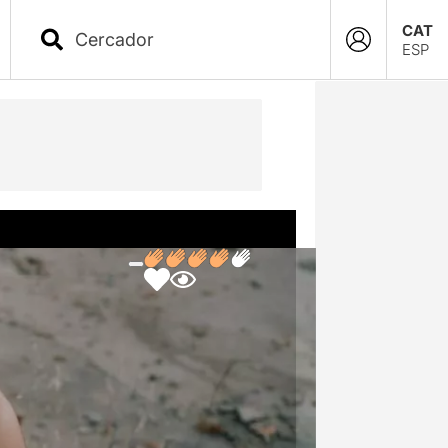
CAT
ESP