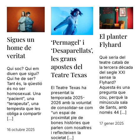
El planter
Sigues un
‘Permagel’ i
Flyhard
home de
‘Desaparellats’,
veritat
les grans
Què seria del
teatre català de
apostes del
la tercera dècada
Qui soc? Qui em
del segle XXI
Teatre Texas
diuen que sigui?
sense la
Qui he de ser?
Flyhard?
Tant és, la qüestió
Aquesta és una
El Teatre Texas ha
és no ser
pregunta que
presentat la
homosexual. Una
cou, perquè la
temporada 2025-
“pacient”, una
minúscula sala
2026 amb la voluntat
“terapeuta”, una
de Sants, amb
de consolidar-se com
tempesta que les
només 44 […]
“un espai de
obliga a compartir
proximitat ple de
[…]
bones històries que
17 gener 2025
parlen com nosaltres
16 octubre 2025
i reflecteixen la
societat […]