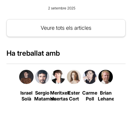
2 setembre 2025
Veure tots els articles
Ha treballat amb
Israel
Sergio
Meritxell
Ester
Carme
Brian
Teresa
Solà
Matamala
Huertas
Cort
Poll
Lehane
Vallicro