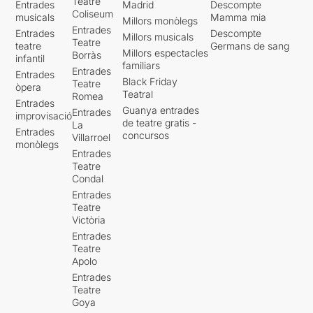
Teatre
Entrades
Madrid
Descompte
Coliseum
musicals
Mamma mia
Millors monòlegs
Entrades
Entrades
Descompte
Millors musicals
Teatre
teatre
Germans de sang
Millors espectacles
Borràs
infantil
familiars
Entrades
Entrades
Black Friday
Teatre
òpera
Teatral
Romea
Entrades
Guanya entrades
Entrades
improvisació
de teatre gratis -
La
Entrades
concursos
Villarroel
monòlegs
Entrades
Teatre
Condal
Entrades
Teatre
Victòria
Entrades
Teatre
Apolo
Entrades
Teatre
Goya