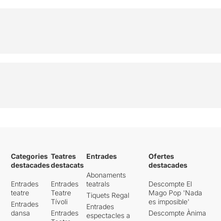
Categories
Teatres
Entrades
Ofertes
destacades
destacats
destacades
Abonaments
Entrades
Entrades
teatrals
Descompte El
teatre
Teatre
Mago Pop 'Nada
Tiquets Regal
Tívoli
es imposible'
Entrades
Entrades
dansa
Entrades
Descompte Ànima
espectacles a