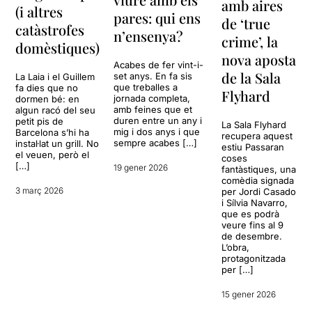
amb aires
(i altres
pares: qui ens
de ‘true
catàstrofes
n’ensenya?
crime’, la
domèstiques)
nova aposta
Acabes de fer vint-i-
de la Sala
set anys. En fa sis
La Laia i el Guillem
que treballes a
fa dies que no
Flyhard
jornada completa,
dormen bé: en
amb feines que et
algun racó del seu
duren entre un any i
petit pis de
La Sala Flyhard
mig i dos anys i que
Barcelona s’hi ha
recupera aquest
sempre acabes […]
instal·lat un grill. No
estiu Passaran
el veuen, però el
coses
[…]
19 gener 2026
fantàstiques, una
comèdia signada
3 març 2026
per Jordi Casado
i Sílvia Navarro,
que es podrà
veure fins al 9
de desembre.
L’obra,
protagonitzada
per […]
15 gener 2026