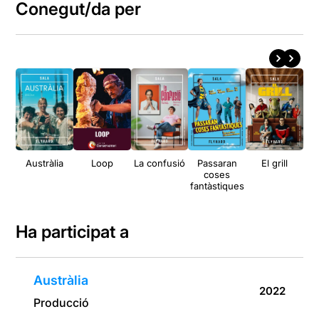
Conegut/da per
Austràlia
Loop
La confusió
Passaran
El grill
P
coses
(
fantàstiques
d
Ha participat a
Austràlia
2022
Producció