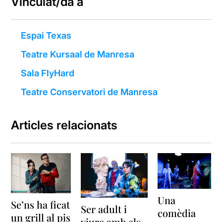
Vinculat/da a
Espai Texas
Teatre Kursaal de Manresa
Sala FlyHard
Teatre Conservatori de Manresa
Articles relacionats
Una
Se’ns ha ficat
Ser adult i
comèdia
un grill al pis
viure amb els